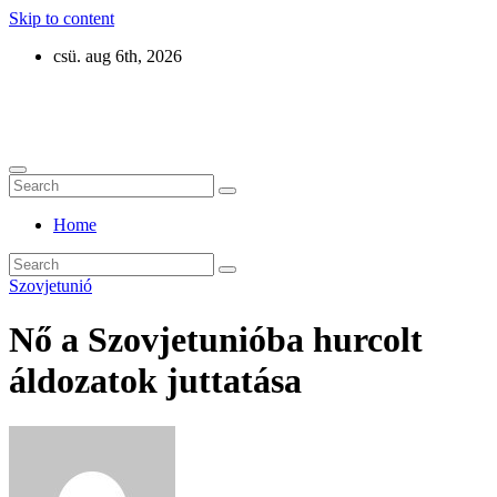
Skip to content
csü. aug 6th, 2026
Eurázsia
Home
Szovjetunió
Nő a Szovjetunióba hurcolt
áldozatok juttatása