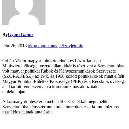
By
Gyóni Gábor
febr 26, 2013
#kommunizmus
,
#Szovjetunió
Orbán Viktor magyar miniszterelnök és Lázár János, a
Miniszterelnökséget vezető államtitkár is részt vett a Szovjetunióban
volt magyar politikai Rabok és Kényszermunkások Szervezete
(SZORAKÉSZ), az 1945 és 1956 között politikai okok miatt elítélt
Magyar Politikai Elítéltek Közössége (PEK) és a Recski Szövetség
által tartott rendezvényen a kommunizmus áldozatainak
emléknapján.
A kormány döntése értelmében 50 százalékkal megemelik a
Szovjetunióba kényszermunkára elhurcoltak és a kommunizmus
más áldozatainak juttatásait.