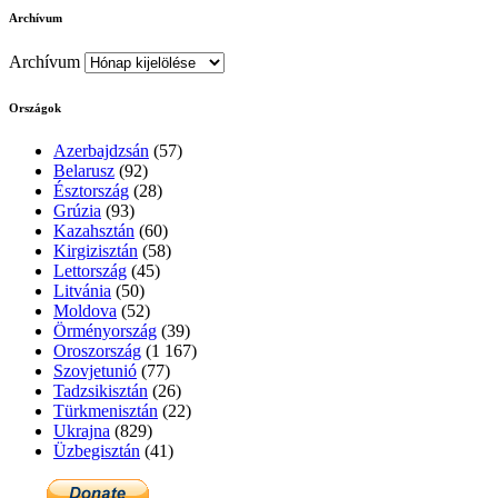
Archívum
Archívum
Országok
Azerbajdzsán
(57)
Belarusz
(92)
Észtország
(28)
Grúzia
(93)
Kazahsztán
(60)
Kirgizisztán
(58)
Lettország
(45)
Litvánia
(50)
Moldova
(52)
Örményország
(39)
Oroszország
(1 167)
Szovjetunió
(77)
Tadzsikisztán
(26)
Türkmenisztán
(22)
Ukrajna
(829)
Üzbegisztán
(41)