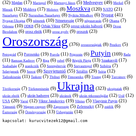
(32)
(17)
(6)
(5)
(49)
(5)
Medvegyev
Majdan
Mariupol
Martonyi János
Merkel
Moszkva
(12)
(17)
(8)
(120)
(21)
NATO
Minszk
Moldova
Molotov
(12)
(8)
(6)
(41)
Nyugat
Nazarbajev
Nurszultan Nazarbajev
Nyikita Mihalkov
(9)
(10)
(19)
(5)
(7)
Németország
Nyugat-Ukrajna
németek
Obama
népszavazás
(10)
(5)
(25)
(30)
Orbán Viktor
orosz-ukrán háború
Odessza
Orosz
ODKB
(6)
(18)
(9)
(23)
oroszok
Birodalom
orosz elnök
orosz nyelv
Oroszország
(376)
(8)
(5)
oroszországiak
Peszkov
Putyin
(5)
(19)
(11)
(6)
(169)
Porosenko
Pravda
Prigozsin
Rada
Petrográd
(11)
(7)
(6)
(6)
(13)
(17)
Ramzan Kadirov
Riga
rubel
Régiók Pártja
Szaakasvili
(7)
(5)
(9)
(8)
(7)
Szabadság
Szentpétervár
Szevasztopol
Szibéria
szankciók
(9)
(8)
(55)
(29)
(12)
Szovjetunió
Sztálin
Szlavjanszk
Szocsi
Szíria
(11)
(7)
(6)
(8)
(14)
(6)
Tadzsikisztán
Taskent
Tbiliszi
Timosenko
Trump
Turcsinov
Ukrajna
(7)
(9)
(323)
(6)
Törökország
Türkmenisztán
ukrajnaiak
(7)
(23)
(9)
(12)
(12)
ukrán hadsereg
ukrán elnök
ukránok
ukrán titkosszolgálat
Urál
(20)
(12)
(19)
(5)
(21)
USA
Viktor Janukovics
Vlagyimir Putyin
Varsó
Vilnius
(9)
(8)
(5)
(37)
(6)
Zelenszkij
Vámunió
Wagner-csoport
zsidók
Zaporozsje
(5)
(13)
(14)
Örményország
Üzbegisztán
Észtország
kapcsolat: kurucvitezek12@gmail.com