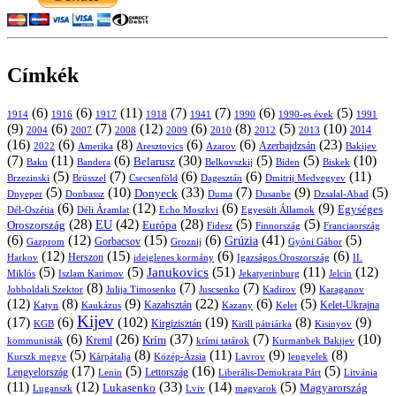
Címkék
(6)
(6)
(11)
(7)
(7)
(6)
(5)
1914
1916
1917
1918
1941
1990
1991
1990-es évek
(9)
(6)
(7)
(12)
(6)
(8)
(5)
(10)
2004
2007
2008
2009
2010
2013
2014
2012
(16)
(6)
(8)
(6)
(6)
(23)
Azerbajdzsán
2022
Amerika
Aresztovics
Azarov
Bakijev
(7)
(11)
(6)
(30)
(5)
(5)
(10)
Belarusz
Baku
Bandera
Biskek
Belkovszkij
Biden
(5)
(7)
(6)
(6)
(11)
Brüsszel
Csecsenföld
Dagesztán
Dmitrij Medvegyev
Brzezinski
(5)
(10)
(33)
(7)
(9)
(5)
Donyeck
Donbassz
Duma
Dusanbe
Dnyeper
Dzsalal-Abad
(6)
(12)
(6)
(9)
Egységes
Dél-Oszétia
Déli Áramlat
Echo Moszkvi
Egyesült Államok
(28)
(42)
(28)
(5)
(5)
EU
Oroszország
Európa
Franciaország
Fidesz
Finnország
(6)
(12)
(15)
(6)
(41)
(5)
Grúzia
Gazprom
Gorbacsov
Groznij
Gyóni Gábor
(12)
(15)
(6)
(6)
Harkov
Herszon
ideiglenes kormány
Igazságos Oroszország
II.
(5)
(5)
(51)
(11)
(12)
Janukovics
Jekatyerinburg
Jelcin
Miklós
Iszlam Karimov
(8)
(7)
(7)
(9)
Jobboldali Szektor
Julija Timosenko
Juscsenko
Kadirov
Karaganov
(12)
(8)
(9)
(22)
(6)
(5)
Kazahsztán
Katyn
Kaukázus
Kazany
Kelet-Ukrajna
Kelet
Kijev
(17)
(6)
(102)
(19)
(8)
(9)
Kirgizisztán
KGB
Kirill pátriárka
Kisinyov
(6)
(26)
(37)
(7)
(10)
Krím
Kreml
kommunisták
krími tatárok
Kurmanbek Bakijev
(5)
(8)
(11)
(9)
(8)
Kárpátalja
Közép-Ázsia
Lavrov
lengyelek
Kurszk megye
(17)
(5)
(16)
(5)
Lengyelország
Lettország
Litvánia
Lenin
Liberális-Demokrata Párt
(11)
(12)
(33)
(14)
(5)
Lukasenko
Magyarország
Luganszk
Lviv
magyarok