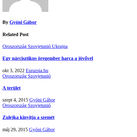
By
Gyóni Gábor
Related Post
Oroszország
Szovjetunió
Ukrajna
Egy nárcisztikus öregember harca a jövővel
okt 3, 2022
Eurazsia.hu
Oroszország
Szovjetunió
A terület
szept 4, 2015
Gyóni Gábor
Oroszország
Szovjetunió
Zulejka kinyitja a szemét
máj 29, 2015
Gyóni Gábor