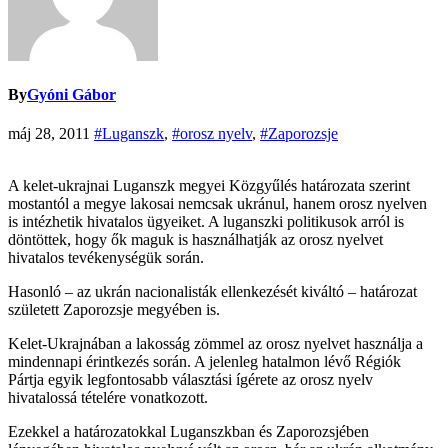
By
Gyóni Gábor
máj 28, 2011
#Luganszk
,
#orosz nyelv
,
#Zaporozsje
A kelet-ukrajnai Luganszk megyei Közgyűlés határozata szerint
mostantól a megye lakosai nemcsak ukránul, hanem orosz nyelven
is intézhetik hivatalos ügyeiket. A luganszki politikusok arról is
döntöttek, hogy ők maguk is használhatják az orosz nyelvet
hivatalos tevékenységük során.
Hasonló – az ukrán nacionalisták ellenkezését kiváltó – határozat
született Zaporozsje megyében is.
Kelet-Ukrajnában a lakosság zömmel az orosz nyelvet használja a
mindennapi érintkezés során. A jelenleg hatalmon lévő Régiók
Pártja egyik legfontosabb választási ígérete az orosz nyelv
hivatalossá tételére vonatkozott.
Ezekkel a határozatokkal Luganszkban és Zaporozsjében