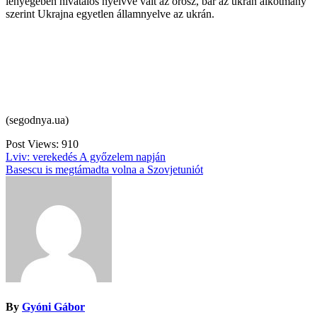
lényegében hivatalos nyelvvé vált az orosz, bár az ukrán alkotmány
szerint Ukrajna egyetlen államnyelve az ukrán.
(segodnya.ua)
Post Views:
910
Bejegyzés
Lviv: verekedés A győzelem napján
Basescu is megtámadta volna a Szovjetuniót
navigáció
By
Gyóni Gábor