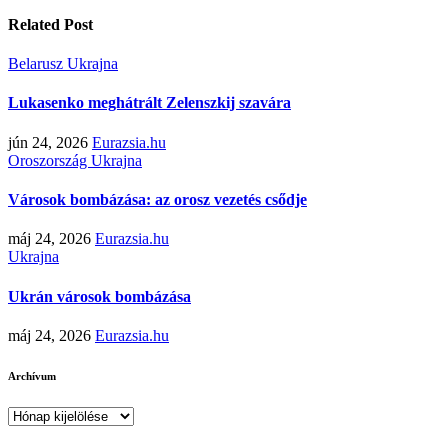
Related Post
Belarusz
Ukrajna
Lukasenko meghátrált Zelenszkij szavára
jún 24, 2026
Eurazsia.hu
Oroszország
Ukrajna
Városok bombázása: az orosz vezetés csődje
máj 24, 2026
Eurazsia.hu
Ukrajna
Ukrán városok bombázása
máj 24, 2026
Eurazsia.hu
Archívum
Archívum