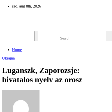
Skip
szo. aug 8th, 2026
to
content
Eurázsia
Home
Ukrajna
Luganszk, Zaporozsje:
hivatalos nyelv az orosz