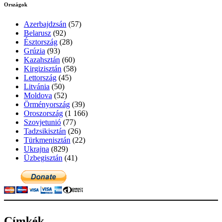
Országok
Azerbajdzsán
(57)
Belarusz
(92)
Észtország
(28)
Grúzia
(93)
Kazahsztán
(60)
Kirgizisztán
(58)
Lettország
(45)
Litvánia
(50)
Moldova
(52)
Örményország
(39)
Oroszország
(1 166)
Szovjetunió
(77)
Tadzsikisztán
(26)
Türkmenisztán
(22)
Ukrajna
(829)
Üzbegisztán
(41)
Címkék