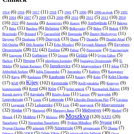
(6)
(6)
(11)
(7)
(7)
(6)
(5)
1914
1916
1917
1918
1941
1990
1991
1990-es évek
(9)
(6)
(7)
(12)
(6)
(8)
(5)
(10)
2004
2007
2008
2009
2010
2013
2014
2012
(16)
(6)
(8)
(6)
(6)
(23)
Azerbajdzsán
2022
Amerika
Aresztovics
Azarov
Bakijev
(7)
(11)
(6)
(30)
(5)
(5)
(10)
Belarusz
Baku
Bandera
Biskek
Belkovszkij
Biden
(5)
(7)
(6)
(6)
(11)
Brüsszel
Csecsenföld
Dagesztán
Dmitrij Medvegyev
Brzezinski
(5)
(10)
(33)
(7)
(9)
(5)
Donyeck
Donbassz
Duma
Dusanbe
Dnyeper
Dzsalal-Abad
(6)
(12)
(6)
(9)
Egységes
Dél-Oszétia
Déli Áramlat
Echo Moszkvi
Egyesült Államok
(28)
(42)
(28)
(5)
(5)
EU
Oroszország
Európa
Franciaország
Fidesz
Finnország
(6)
(12)
(15)
(6)
(41)
(5)
Grúzia
Gazprom
Gorbacsov
Groznij
Gyóni Gábor
(12)
(15)
(6)
(6)
Harkov
Herszon
ideiglenes kormány
Igazságos Oroszország
II.
(5)
(5)
(51)
(11)
(12)
Janukovics
Jekatyerinburg
Jelcin
Miklós
Iszlam Karimov
(8)
(7)
(7)
(9)
Jobboldali Szektor
Julija Timosenko
Juscsenko
Kadirov
Karaganov
(12)
(8)
(9)
(22)
(6)
(5)
Kazahsztán
Katyn
Kaukázus
Kazany
Kelet-Ukrajna
Kelet
Kijev
(17)
(6)
(102)
(19)
(8)
(9)
Kirgizisztán
KGB
Kirill pátriárka
Kisinyov
(6)
(26)
(37)
(7)
(10)
Krím
Kreml
kommunisták
krími tatárok
Kurmanbek Bakijev
(5)
(8)
(11)
(9)
(8)
Kárpátalja
Közép-Ázsia
Lavrov
lengyelek
Kurszk megye
(17)
(5)
(16)
(5)
Lengyelország
Lettország
Litvánia
Lenin
Liberális-Demokrata Párt
(11)
(12)
(33)
(14)
(5)
Lukasenko
Magyarország
Luganszk
Lviv
magyarok
(32)
(17)
(6)
(5)
(49)
(5)
Medvegyev
Majdan
Mariupol
Martonyi János
Merkel
Moszkva
(12)
(17)
(8)
(120)
(20)
NATO
Minszk
Moldova
Molotov
(12)
(8)
(6)
(41)
Nyugat
Nazarbajev
Nurszultan Nazarbajev
Nyikita Mihalkov
(9)
(10)
(19)
(5)
(7)
Németország
Nyugat-Ukrajna
németek
Obama
népszavazás
(10)
(5)
(25)
(30)
Orbán Viktor
orosz-ukrán háború
Odessza
Orosz
ODKB