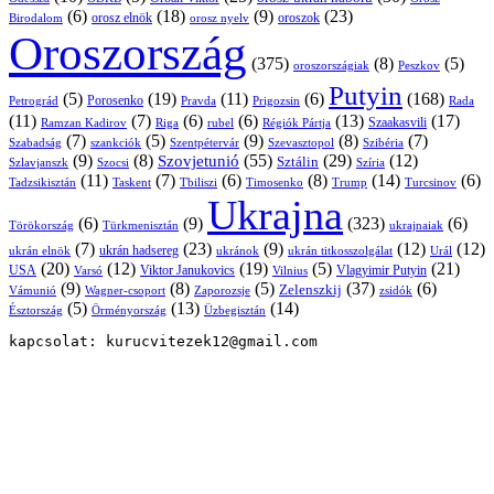
(6)
(18)
(9)
(23)
orosz elnök
oroszok
Birodalom
orosz nyelv
Oroszország
(375)
(8)
(5)
oroszországiak
Peszkov
Putyin
(5)
(19)
(11)
(6)
(168)
Porosenko
Pravda
Prigozsin
Rada
Petrográd
(11)
(7)
(6)
(6)
(13)
(17)
Ramzan Kadirov
Riga
rubel
Régiók Pártja
Szaakasvili
(7)
(5)
(9)
(8)
(7)
Szabadság
Szentpétervár
Szevasztopol
Szibéria
szankciók
(9)
(8)
(55)
(29)
(12)
Szovjetunió
Sztálin
Szlavjanszk
Szocsi
Szíria
(11)
(7)
(6)
(8)
(14)
(6)
Tadzsikisztán
Taskent
Tbiliszi
Timosenko
Trump
Turcsinov
Ukrajna
(6)
(9)
(323)
(6)
Törökország
Türkmenisztán
ukrajnaiak
(7)
(23)
(9)
(12)
(12)
ukrán hadsereg
ukrán elnök
ukránok
ukrán titkosszolgálat
Urál
(20)
(12)
(19)
(5)
(21)
USA
Viktor Janukovics
Vlagyimir Putyin
Varsó
Vilnius
(9)
(8)
(5)
(37)
(6)
Zelenszkij
Vámunió
Wagner-csoport
zsidók
Zaporozsje
(5)
(13)
(14)
Örményország
Üzbegisztán
Észtország
kapcsolat: kurucvitezek12@gmail.com