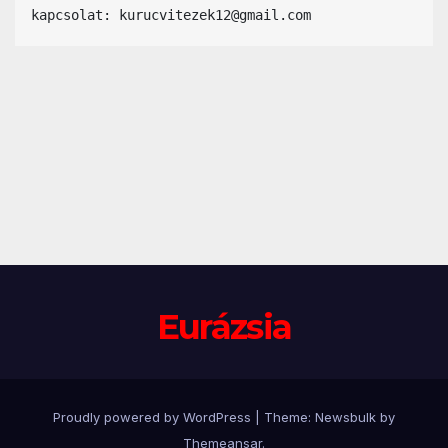
kapcsolat: kurucvitezek12@gmail.com
Eurázsia
Proudly powered by WordPress
|
Theme:
Newsbulk
by
Themeansar
.