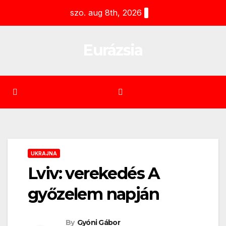
Skip
szo. aug 8th, 2026
to
content
Eurázsia
UKRAJNA
Lviv: verekedés A
győzelem napján
By
Gyóni Gábor