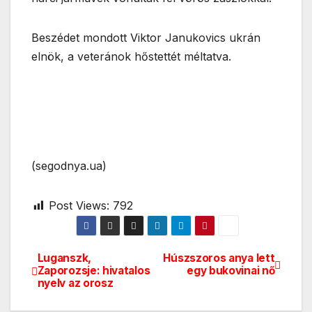
Beszédet mondott Viktor Janukovics ukrán
elnök, a veteránok hőstettét méltatva.
(segodnya.ua)
Post Views:
792
Luganszk,
Húszszoros anya lett
Bejegyzés
Zaporozsje: hivatalos
egy bukovinai nő
nyelv az orosz
navigáció