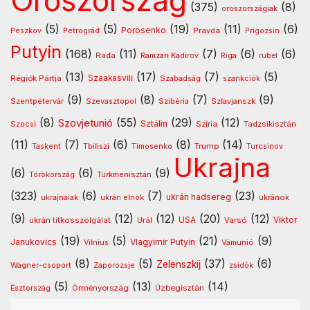
Oroszország
(375)
(8)
oroszországiak
(5)
(5)
(19)
(11)
(6)
Porosenko
Pravda
Peszkov
Petrográd
Prigozsin
Putyin
(168)
(11)
(7)
(6)
(6)
Rada
Ramzan Kadirov
Riga
rubel
(13)
(17)
(7)
(5)
Régiók Pártja
Szaakasvili
Szabadság
szankciók
(9)
(8)
(7)
(9)
Szentpétervár
Szevasztopol
Szlavjanszk
Szibéria
(8)
(55)
(29)
(12)
Szovjetunió
Sztálin
Szocsi
Szíria
Tadzsikisztán
(11)
(7)
(6)
(8)
(14)
Timosenko
Trump
Taskent
Tbiliszi
Turcsinov
Ukrajna
(6)
(6)
(9)
Türkmenisztán
Törökország
(323)
(6)
(7)
(23)
ukrán hadsereg
ukránok
ukrajnaiak
ukrán elnök
(9)
(12)
(12)
(20)
(12)
USA
ukrán titkosszolgálat
Urál
Varsó
Viktor
(19)
(5)
(21)
(9)
Vlagyimir Putyin
Janukovics
Vámunió
Vilnius
(8)
(5)
(37)
(6)
Zelenszkij
Wagner-csoport
Zaporozsje
zsidók
(5)
(13)
(14)
Örményország
Üzbegisztán
Észtország