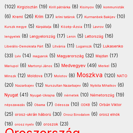
(102)
(19)
(8)
(9)
Kirgizisztán
Kirill pátriárka
Kisinyov
kommunisták
(6)
(26)
(37)
(7)
(10)
Krím
Kreml
Kurmanbek Bakijev
krími tatárok
(5)
(8)
(11)
(9)
Kárpátalja
Közép-Ázsia
Lavrov
Kurszk megye
(8)
(17)
(5)
(16)
lengyelek
Lengyelország
Lettország
Lenin
(5)
(11)
(12)
Lukasenko
Litvánia
Luganszk
Liberális-Demokrata Párt
(33)
(14)
(5)
(32)
(17)
Magyarország
Lviv
Majdan
magyarok
(6)
(5)
(49)
(5)
Medvegyev
Mariupol
Martonyi János
Merkel
Moszkva
(12)
(17)
(8)
(120)
NATO
Minszk
Moldova
Molotov
(20)
(12)
(8)
(6)
Nazarbajev
Nurszultan Nazarbajev
Nyikita Mihalkov
(41)
(9)
(10)
(19)
Nyugat
Nyugat-Ukrajna
németek
Németország
(5)
(7)
(10)
(5)
Orbán Viktor
Odessza
népszavazás
Obama
ODKB
(25)
(30)
(6)
orosz-ukrán háború
orosz elnök
Orosz Birodalom
(18)
(9)
(23)
oroszok
orosz nyelv