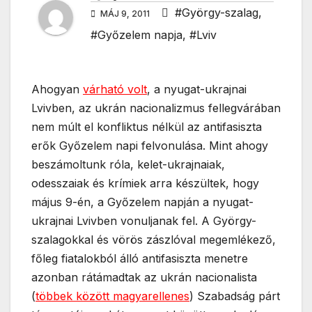
#György-szalag
,
MÁJ 9, 2011
#Győzelem napja
,
#Lviv
Ahogyan
várható volt
, a nyugat-ukrajnai
Lvivben, az ukrán nacionalizmus fellegvárában
nem múlt el konfliktus nélkül az antifasiszta
erők Győzelem napi felvonulása. Mint ahogy
beszámoltunk róla, kelet-ukrajnaiak,
odesszaiak és krímiek arra készültek, hogy
május 9-én, a Győzelem napján a nyugat-
ukrajnai Lvivben vonuljanak fel. A György-
szalagokkal és vörös zászlóval megemlékező,
főleg fiatalokból álló antifasiszta menetre
azonban rátámadtak az ukrán nacionalista
(
többek között magyarellenes
) Szabadság párt