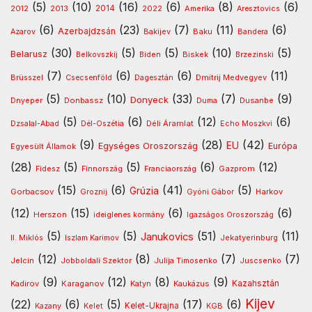
(5)
(10)
(16)
(6)
(8)
(6)
2013
2014
Amerika
2012
2022
Aresztovics
(6)
(23)
(7)
(11)
(6)
Azerbajdzsán
Baku
Azarov
Bakijev
Bandera
(30)
(5)
(5)
(10)
(5)
Belarusz
Biskek
Belkovszkij
Biden
Brzezinski
(7)
(6)
(6)
(11)
Dmitrij Medvegyev
Brüsszel
Csecsenföld
Dagesztán
(5)
(10)
(33)
(7)
(9)
Donyeck
Donbassz
Dusanbe
Dnyeper
Duma
(5)
(6)
(12)
(6)
Déli Áramlat
Dzsalal-Abad
Dél-Oszétia
Echo Moszkvi
(9)
(28)
(42)
EU
Egységes Oroszország
Európa
Egyesült Államok
(28)
(5)
(5)
(6)
(12)
Gazprom
Fidesz
Finnország
Franciaország
(15)
(6)
(41)
(5)
Grúzia
Gorbacsov
Harkov
Groznij
Gyóni Gábor
(12)
(15)
(6)
(6)
Herszon
ideiglenes kormány
Igazságos Oroszország
(5)
(5)
(51)
(11)
Janukovics
Jekatyerinburg
II. Miklós
Iszlam Karimov
(12)
(8)
(7)
(7)
Jelcin
Jobboldali Szektor
Julija Timosenko
Juscsenko
(9)
(12)
(8)
(9)
Kazahsztán
Kadirov
Karaganov
Katyn
Kaukázus
Kijev
(22)
(6)
(5)
(17)
(6)
Kelet-Ukrajna
Kazany
Kelet
KGB