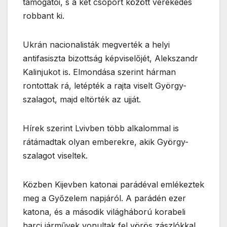
támogatói, s a két csoport között verekedés
robbant ki.
Ukrán nacionalisták megverték a helyi
antifasiszta bizottság képviselőjét, Alekszandr
Kalinjukot is. Elmondása szerint hárman
rontottak rá, letépték a rajta viselt György-
szalagot, majd eltörték az ujját.
Hírek szerint Lvivben több alkalommal is
rátámadtak olyan emberekre, akik György-
szalagot viseltek.
Közben Kijevben katonai parádéval emlékeztek
meg a Győzelem napjáról. A parádén ezer
katona, és a második világháború korabeli
harci járművek vonultak fel vörös zászlókkal.