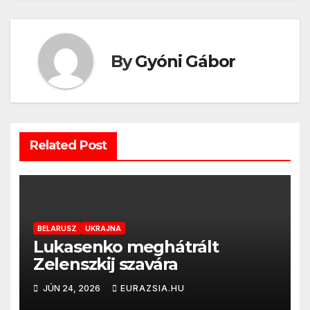
By
Gyóni Gábor
Related Post
BELARUSZ
UKRAJNA
Lukasenko meghátrált
Zelenszkij szavára
JÚN 24, 2026
EURAZSIA.HU