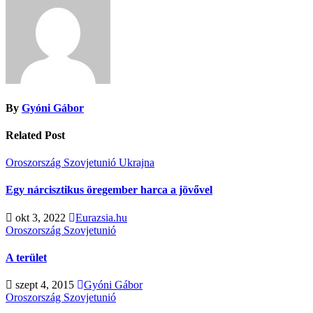
By
Gyóni Gábor
Related Post
Oroszország
Szovjetunió
Ukrajna
Egy nárcisztikus öregember harca a jövővel
okt 3, 2022
Eurazsia.hu
Oroszország
Szovjetunió
A terület
szept 4, 2015
Gyóni Gábor
Oroszország
Szovjetunió