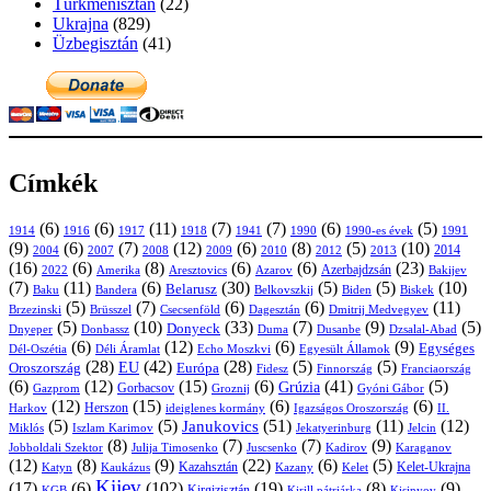
Türkmenisztán
(22)
Ukrajna
(829)
Üzbegisztán
(41)
Címkék
(6)
(6)
(11)
(7)
(7)
(6)
(5)
1914
1916
1917
1918
1941
1990
1991
1990-es évek
(9)
(6)
(7)
(12)
(6)
(8)
(5)
(10)
2004
2007
2008
2009
2010
2013
2014
2012
(16)
(6)
(8)
(6)
(6)
(23)
Azerbajdzsán
2022
Amerika
Aresztovics
Azarov
Bakijev
(7)
(11)
(6)
(30)
(5)
(5)
(10)
Belarusz
Baku
Bandera
Biskek
Belkovszkij
Biden
(5)
(7)
(6)
(6)
(11)
Brüsszel
Csecsenföld
Dagesztán
Dmitrij Medvegyev
Brzezinski
(5)
(10)
(33)
(7)
(9)
(5)
Donyeck
Donbassz
Duma
Dusanbe
Dnyeper
Dzsalal-Abad
(6)
(12)
(6)
(9)
Egységes
Dél-Oszétia
Déli Áramlat
Echo Moszkvi
Egyesült Államok
(28)
(42)
(28)
(5)
(5)
EU
Oroszország
Európa
Franciaország
Fidesz
Finnország
(6)
(12)
(15)
(6)
(41)
(5)
Grúzia
Gazprom
Gorbacsov
Groznij
Gyóni Gábor
(12)
(15)
(6)
(6)
Harkov
Herszon
ideiglenes kormány
Igazságos Oroszország
II.
(5)
(5)
(51)
(11)
(12)
Janukovics
Jekatyerinburg
Jelcin
Miklós
Iszlam Karimov
(8)
(7)
(7)
(9)
Jobboldali Szektor
Julija Timosenko
Juscsenko
Kadirov
Karaganov
(12)
(8)
(9)
(22)
(6)
(5)
Kazahsztán
Katyn
Kaukázus
Kazany
Kelet-Ukrajna
Kelet
Kijev
(17)
(6)
(102)
(19)
(8)
(9)
Kirgizisztán
KGB
Kirill pátriárka
Kisinyov