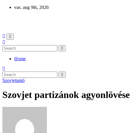
Skip
vas. aug 9th, 2026
to
content
Eurázsia
Home
Szovjetunió
Szovjet partizánok agyonlövése