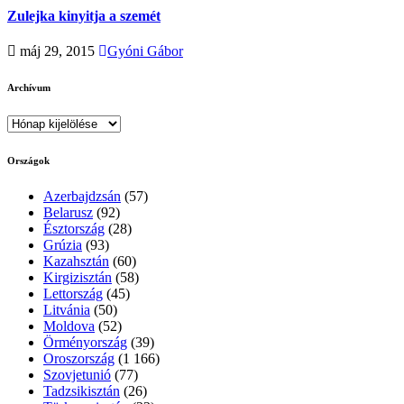
Zulejka kinyitja a szemét
máj 29, 2015
Gyóni Gábor
Archívum
Archívum
Országok
Azerbajdzsán
(57)
Belarusz
(92)
Észtország
(28)
Grúzia
(93)
Kazahsztán
(60)
Kirgizisztán
(58)
Lettország
(45)
Litvánia
(50)
Moldova
(52)
Örményország
(39)
Oroszország
(1 166)
Szovjetunió
(77)
Tadzsikisztán
(26)