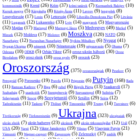
(6)
(26)
(37)
(7)
(10)
Krím
Kreml
kommunisták
krími tatárok
Kurmanbek Bakijev
(5)
(8)
(11)
(9)
(8)
Kárpátalja
Közép-Ázsia
Lavrov
lengyelek
Kurszk megye
(17)
(5)
(16)
(5)
Lengyelország
Lettország
Litvánia
Lenin
Liberális-Demokrata Párt
(11)
(12)
(33)
(14)
(5)
Lukasenko
Magyarország
Luganszk
Lviv
magyarok
(32)
(17)
(6)
(5)
(49)
(5)
Medvegyev
Majdan
Mariupol
Martonyi János
Merkel
Moszkva
(12)
(17)
(8)
(120)
(20)
NATO
Minszk
Moldova
Molotov
(12)
(8)
(6)
(41)
Nyugat
Nazarbajev
Nurszultan Nazarbajev
Nyikita Mihalkov
(9)
(10)
(19)
(5)
(7)
Németország
Nyugat-Ukrajna
németek
Obama
népszavazás
(10)
(5)
(25)
(30)
Orbán Viktor
orosz-ukrán háború
Odessza
Orosz
ODKB
(6)
(18)
(9)
(23)
orosz elnök
oroszok
Birodalom
orosz nyelv
Oroszország
(375)
(8)
(5)
oroszországiak
Peszkov
Putyin
(5)
(19)
(11)
(6)
(168)
Porosenko
Pravda
Prigozsin
Rada
Petrográd
(11)
(7)
(6)
(6)
(13)
(17)
Ramzan Kadirov
Riga
rubel
Régiók Pártja
Szaakasvili
(7)
(5)
(9)
(8)
(7)
Szabadság
Szentpétervár
Szevasztopol
Szibéria
szankciók
(9)
(8)
(55)
(29)
(12)
Szovjetunió
Sztálin
Szlavjanszk
Szocsi
Szíria
(11)
(7)
(6)
(8)
(14)
(6)
Tadzsikisztán
Taskent
Tbiliszi
Timosenko
Trump
Turcsinov
Ukrajna
(6)
(9)
(323)
(6)
Törökország
Türkmenisztán
ukrajnaiak
(7)
(23)
(9)
(12)
(12)
ukrán hadsereg
ukrán elnök
ukránok
ukrán titkosszolgálat
Urál
(20)
(12)
(19)
(5)
(21)
USA
Viktor Janukovics
Vlagyimir Putyin
Varsó
Vilnius
(9)
(8)
(5)
(37)
(6)
Zelenszkij
Vámunió
Wagner-csoport
zsidók
Zaporozsje