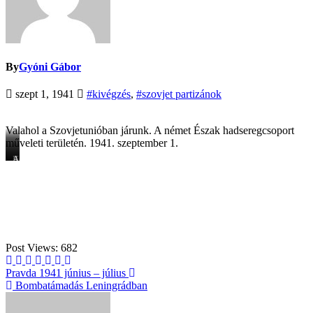
By
Gyóni Gábor
szept 1, 1941
#kivégzés
,
#szovjet partizánok
Valahol a Szovjetunióban járunk. A német Észak hadseregcsoport
műveleti területén. 1941. szeptember 1.
Békésen
Két
A
üldögél
hatos
még
a
csoportban
mocorgók
12
történt
kivégzése.
partizán.
a
Gondolom
kivégzés.
nem
sejtik,
mi
Post Views:
682
vár
rájuk.
Bejegyzés
Pravda 1941 június – július
Bombatámadás Leningrádban
navigáció