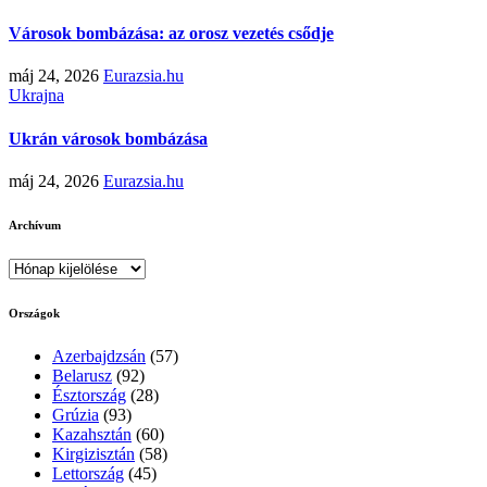
Városok bombázása: az orosz vezetés csődje
máj 24, 2026
Eurazsia.hu
Ukrajna
Ukrán városok bombázása
máj 24, 2026
Eurazsia.hu
Archívum
Archívum
Országok
Azerbajdzsán
(57)
Belarusz
(92)
Észtország
(28)
Grúzia
(93)
Kazahsztán
(60)
Kirgizisztán
(58)
Lettország
(45)