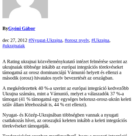
By
Gyóni Gábor
dec 27, 2012
#Nyugat-Ukrajna
,
#orosz nyelv
,
#Ukrajna
,
#ukrajnaiak
A Rating ukrajnai közvéleménykutató intézet felmérése szerint az
ukrajnaiak többsége inkább az európai integrációs törekvéseket
támogatná az orosz dominanciájú Vámunió helyett és ellenzi a
második (orosz) hivatalos nyelv bevezetését az országban.
A megkérdezettek 40 %-a szerint az európai integráció kedvezőbb
Ukrajna számára, mint a Vámunió, melyet a válaszadók 37 %-a
támogat (41 % támogatná egy egységes belorusz-orosz-ukrán keleti
szláv állam létrehozását is, 44 % ezt ellenzi).
Nyugat- és Közép-Ukrajnában többségben vannak a nyugati
csatlakozás hívei, az oroszajkú keleten inkább a keleti integrációs
törekvéseket támogatják.