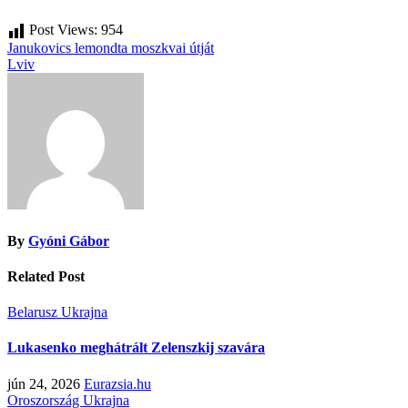
Post Views:
954
Bejegyzés
Janukovics lemondta moszkvai útját
Lviv
navigáció
By
Gyóni Gábor
Related Post
Belarusz
Ukrajna
Lukasenko meghátrált Zelenszkij szavára
jún 24, 2026
Eurazsia.hu
Oroszország
Ukrajna