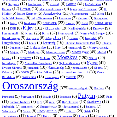
(6)
(12)
(15)
(6)
(41)
(5)
Grúzia
Gazprom
Gorbacsov
Groznij
Gyóni Gábor
(12)
(15)
(6)
(6)
Harkov
Herszon
ideiglenes kormány
Igazságos Oroszország
II.
(5)
(5)
(51)
(11)
(12)
Janukovics
Jekatyerinburg
Jelcin
Miklós
Iszlam Karimov
(8)
(7)
(7)
(9)
Jobboldali Szektor
Julija Timosenko
Juscsenko
Kadirov
Karaganov
(12)
(8)
(9)
(22)
(6)
(5)
Kazahsztán
Katyn
Kaukázus
Kazany
Kelet-Ukrajna
Kelet
Kijev
(17)
(6)
(102)
(19)
(8)
(9)
Kirgizisztán
KGB
Kirill pátriárka
Kisinyov
(6)
(26)
(37)
(7)
(10)
Krím
Kreml
kommunisták
krími tatárok
Kurmanbek Bakijev
(5)
(8)
(11)
(9)
(8)
Kárpátalja
Közép-Ázsia
Lavrov
lengyelek
Kurszk megye
(17)
(5)
(16)
(5)
Lengyelország
Lettország
Litvánia
Lenin
Liberális-Demokrata Párt
(11)
(12)
(33)
(14)
(5)
Lukasenko
Magyarország
Luganszk
Lviv
magyarok
(32)
(17)
(6)
(5)
(49)
(5)
Medvegyev
Majdan
Mariupol
Martonyi János
Merkel
Moszkva
(12)
(17)
(8)
(120)
(20)
NATO
Minszk
Moldova
Molotov
(12)
(8)
(6)
(41)
Nyugat
Nazarbajev
Nurszultan Nazarbajev
Nyikita Mihalkov
(9)
(10)
(19)
(5)
(7)
Németország
Nyugat-Ukrajna
németek
Obama
népszavazás
(10)
(5)
(25)
(30)
Orbán Viktor
orosz-ukrán háború
Odessza
Orosz
ODKB
(6)
(18)
(9)
(23)
orosz elnök
oroszok
Birodalom
orosz nyelv
Oroszország
(375)
(8)
(5)
oroszországiak
Peszkov
Putyin
(5)
(19)
(11)
(6)
(168)
Porosenko
Pravda
Prigozsin
Rada
Petrográd
(11)
(7)
(6)
(6)
(13)
(17)
Ramzan Kadirov
Riga
rubel
Régiók Pártja
Szaakasvili
(7)
(5)
(9)
(8)
(7)
Szabadság
Szentpétervár
Szevasztopol
Szibéria
szankciók
(9)
(8)
(55)
(29)
(12)
Szovjetunió
Sztálin
Szlavjanszk
Szocsi
Szíria
(11)
(7)
(6)
(8)
(14)
(6)
Tadzsikisztán
Taskent
Tbiliszi
Timosenko
Trump
Turcsinov