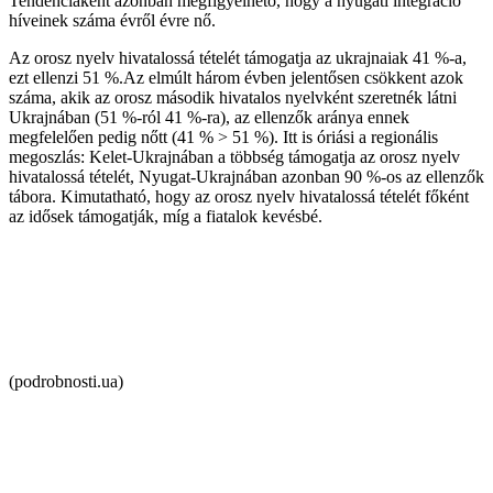
Tendenciaként azonban megfigyelhető, hogy a nyugati integráció
híveinek száma évről évre nő.
Az orosz nyelv hivatalossá tételét támogatja az ukrajnaiak 41 %-a,
ezt ellenzi 51 %.Az elmúlt három évben jelentősen csökkent azok
száma, akik az orosz második hivatalos nyelvként szeretnék látni
Ukrajnában (51 %-ról 41 %-ra), az ellenzők aránya ennek
megfelelően pedig nőtt (41 % > 51 %). Itt is óriási a regionális
megoszlás: Kelet-Ukrajnában a többség támogatja az orosz nyelv
hivatalossá tételét, Nyugat-Ukrajnában azonban 90 %-os az ellenzők
tábora. Kimutatható, hogy az orosz nyelv hivatalossá tételét főként
az idősek támogatják, míg a fiatalok kevésbé.
(podrobnosti.ua)