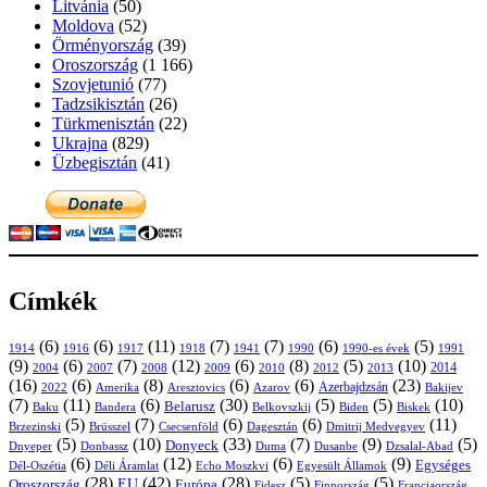
Litvánia
(50)
Moldova
(52)
Örményország
(39)
Oroszország
(1 166)
Szovjetunió
(77)
Tadzsikisztán
(26)
Türkmenisztán
(22)
Ukrajna
(829)
Üzbegisztán
(41)
Címkék
(6)
(6)
(11)
(7)
(7)
(6)
(5)
1914
1916
1917
1918
1941
1990
1991
1990-es évek
(9)
(6)
(7)
(12)
(6)
(8)
(5)
(10)
2004
2007
2008
2009
2010
2013
2014
2012
(16)
(6)
(8)
(6)
(6)
(23)
Azerbajdzsán
2022
Amerika
Aresztovics
Azarov
Bakijev
(7)
(11)
(6)
(30)
(5)
(5)
(10)
Belarusz
Baku
Bandera
Biskek
Belkovszkij
Biden
(5)
(7)
(6)
(6)
(11)
Brüsszel
Csecsenföld
Dagesztán
Dmitrij Medvegyev
Brzezinski
(5)
(10)
(33)
(7)
(9)
(5)
Donyeck
Donbassz
Duma
Dusanbe
Dnyeper
Dzsalal-Abad
(6)
(12)
(6)
(9)
Egységes
Dél-Oszétia
Déli Áramlat
Echo Moszkvi
Egyesült Államok
(28)
(42)
(28)
(5)
(5)
EU
Oroszország
Európa
Franciaország
Fidesz
Finnország