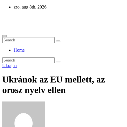
Skip
szo. aug 8th, 2026
to
content
Eurázsia
Home
Ukrajna
Ukránok az EU mellett, az
orosz nyelv ellen