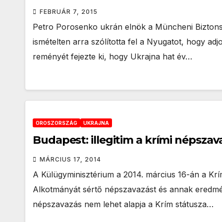
FEBRUÁR 7, 2015
Petro Porosenko ukrán elnök a Müncheni Biztonság
ismételten arra szólította fel a Nyugatot, hogy a
reményét fejezte ki, hogy Ukrajna hat év…
OROSZORSZÁG
UKRAJNA
Budapest: illegitim a krími népszav
MÁRCIUS 17, 2014
A Külügyminisztérium a 2014. március 16-án a Kr
Alkotmányát sértő népszavazást és annak eredményé
népszavazás nem lehet alapja a Krím státusza…