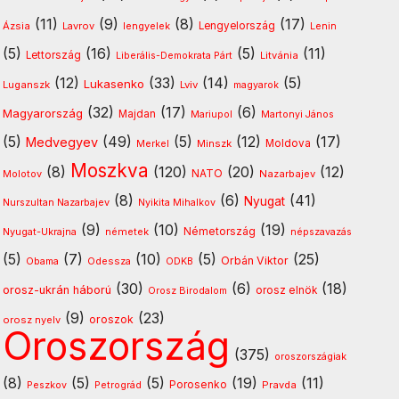
(11)
(9)
(8)
(17)
Ázsia
Lavrov
lengyelek
Lengyelország
Lenin
(5)
(16)
(5)
(11)
Lettország
Litvánia
Liberális-Demokrata Párt
(12)
(33)
(14)
(5)
Lukasenko
Luganszk
Lviv
magyarok
(32)
(17)
(6)
Magyarország
Majdan
Mariupol
Martonyi János
(5)
(49)
(5)
(12)
(17)
Medvegyev
Minszk
Moldova
Merkel
Moszkva
(8)
(120)
(20)
(12)
NATO
Molotov
Nazarbajev
(8)
(6)
(41)
Nyugat
Nurszultan Nazarbajev
Nyikita Mihalkov
(9)
(10)
(19)
Nyugat-Ukrajna
németek
Németország
népszavazás
(5)
(7)
(10)
(5)
(25)
Orbán Viktor
Odessza
Obama
ODKB
(30)
(6)
(18)
orosz-ukrán háború
orosz elnök
Orosz Birodalom
(9)
(23)
oroszok
orosz nyelv
Oroszország
(375)
oroszországiak
(8)
(5)
(5)
(19)
(11)
Porosenko
Pravda
Peszkov
Petrográd