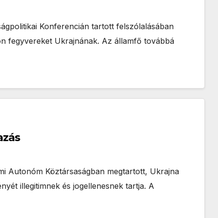
politikai Konferencián tartott felszólalásában
djon fegyvereket Ukrajnának. Az államfő továbbá
azás
ími Autonóm Köztársaságban megtartott, Ukrajna
t illegitimnek és jogellenesnek tartja. A