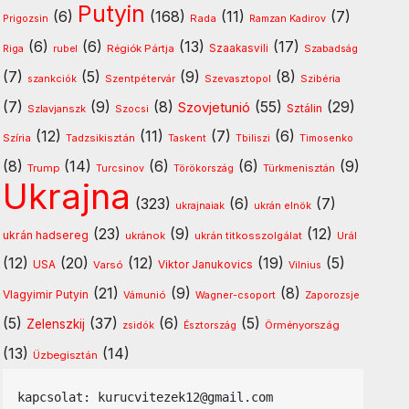
Putyin
(6)
(168)
(11)
(7)
Rada
Prigozsin
Ramzan Kadirov
(6)
(6)
(13)
(17)
Régiók Pártja
Szaakasvili
Riga
rubel
Szabadság
(7)
(5)
(9)
(8)
Szentpétervár
Szevasztopol
szankciók
Szibéria
(7)
(9)
(8)
(55)
(29)
Szovjetunió
Sztálin
Szlavjanszk
Szocsi
(12)
(11)
(7)
(6)
Szíria
Tadzsikisztán
Timosenko
Taskent
Tbiliszi
(8)
(14)
(6)
(6)
(9)
Trump
Türkmenisztán
Turcsinov
Törökország
Ukrajna
(323)
(6)
(7)
ukrajnaiak
ukrán elnök
(23)
(9)
(12)
ukrán hadsereg
ukránok
ukrán titkosszolgálat
Urál
(12)
(20)
(12)
(19)
(5)
USA
Varsó
Viktor Janukovics
Vilnius
(21)
(9)
(8)
Vlagyimir Putyin
Vámunió
Wagner-csoport
Zaporozsje
(5)
(37)
(6)
(5)
Zelenszkij
Örményország
zsidók
Észtország
(13)
(14)
Üzbegisztán
kapcsolat: kurucvitezek12@gmail.com