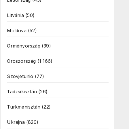
Lettország
(45)
Litvánia
(50)
Moldova
(52)
Örményország
(39)
Oroszország
(1 166)
Szovjetunió
(77)
Tadzsikisztán
(26)
Türkmenisztán
(22)
Ukrajna
(829)