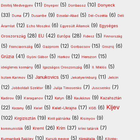
(11)
(5)
(10)
Donyeck
Dmitrij Medvegyev
Donbassz
Dnyeper
(33)
(7)
(9)
(5)
(6)
Dusanbe
Déli
Duma
Dzsalal-Abad
Dél-Oszétia
(12)
(6)
(9)
Egységes
Áramlat
Egyesült Államok
Echo Moszkvi
(28)
(42)
(28)
(5)
EU
Oroszország
Európa
Fidesz
Finnország
(5)
(6)
(12)
(15)
(6)
Gazprom
Gorbacsov
Franciaország
Groznij
(41)
(5)
(12)
(15)
Grúzia
Harkov
Herszon
Gyóni Gábor
(6)
(6)
(5)
ideiglenes kormány
Igazságos Oroszország
II. Miklós
(5)
(51)
(11)
Janukovics
Jekatyerinburg
Jelcin
Iszlam Karimov
(12)
(8)
(7)
(7)
Jobboldali Szektor
Julija Timosenko
Juscsenko
(9)
(12)
(8)
(9)
Kazahsztán
Kadirov
Karaganov
Katyn
Kaukázus
Kijev
(22)
(6)
(5)
(17)
(6)
Kelet-Ukrajna
Kazany
Kelet
KGB
(102)
(19)
(8)
(9)
Kirgizisztán
Kirill pátriárka
Kisinyov
(6)
(26)
(37)
(7)
Krím
Kreml
kommunisták
krími tatárok
(10)
(5)
(8)
Kurmanbek Bakijev
Kárpátalja
Közép-
Kurszk megye