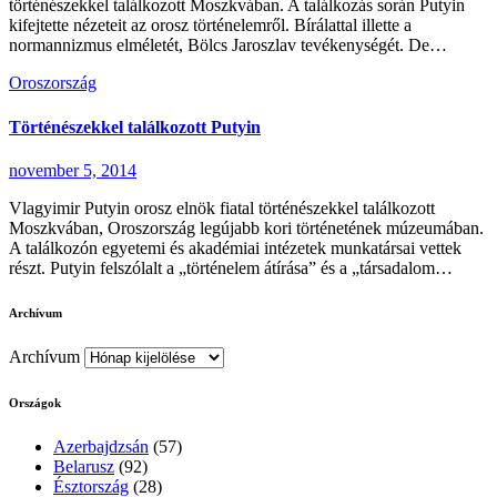
történészekkel találkozott Moszkvában. A találkozás során Putyin
kifejtette nézeteit az orosz történelemről. Bírálattal illette a
normannizmus elméletét, Bölcs Jaroszlav tevékenységét. De…
Oroszország
Történészekkel találkozott Putyin
november 5, 2014
Vlagyimir Putyin orosz elnök fiatal történészekkel találkozott
Moszkvában, Oroszország legújabb kori történetének múzeumában.
A találkozón egyetemi és akadémiai intézetek munkatársai vettek
részt. Putyin felszólalt a „történelem átírása” és a „társadalom…
Archívum
Archívum
Országok
Azerbajdzsán
(57)
Belarusz
(92)
Észtország
(28)