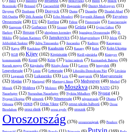
(7)
(11)
(6)
(30)
(5)
(5)
(10)
Belarusz
Baku
Bandera
Biskek
Belkovszkij
Biden
(5)
(7)
(6)
(6)
(11)
Brüsszel
Csecsenföld
Dagesztán
Dmitrij Medvegyev
Brzezinski
(5)
(10)
(33)
(7)
(9)
(5)
Donyeck
Donbassz
Duma
Dusanbe
Dnyeper
Dzsalal-Abad
(6)
(12)
(6)
(9)
Egységes
Dél-Oszétia
Déli Áramlat
Echo Moszkvi
Egyesült Államok
(28)
(42)
(28)
(5)
(5)
EU
Oroszország
Európa
Franciaország
Fidesz
Finnország
(6)
(12)
(15)
(6)
(41)
(5)
Grúzia
Gazprom
Gorbacsov
Groznij
Gyóni Gábor
(12)
(15)
(6)
(6)
Harkov
Herszon
ideiglenes kormány
Igazságos Oroszország
II.
(5)
(5)
(51)
(11)
(12)
Janukovics
Jekatyerinburg
Jelcin
Miklós
Iszlam Karimov
(8)
(7)
(7)
(9)
Jobboldali Szektor
Julija Timosenko
Juscsenko
Kadirov
Karaganov
(12)
(8)
(9)
(22)
(6)
(5)
Kazahsztán
Katyn
Kaukázus
Kazany
Kelet-Ukrajna
Kelet
Kijev
(17)
(6)
(102)
(19)
(8)
(9)
Kirgizisztán
KGB
Kirill pátriárka
Kisinyov
(6)
(26)
(37)
(7)
(10)
Krím
Kreml
kommunisták
krími tatárok
Kurmanbek Bakijev
(5)
(8)
(11)
(9)
(8)
Kárpátalja
Közép-Ázsia
Lavrov
lengyelek
Kurszk megye
(17)
(5)
(16)
(5)
Lengyelország
Lettország
Litvánia
Lenin
Liberális-Demokrata Párt
(11)
(12)
(33)
(14)
(5)
Lukasenko
Magyarország
Luganszk
Lviv
magyarok
(32)
(17)
(6)
(5)
(49)
(5)
Medvegyev
Majdan
Mariupol
Martonyi János
Merkel
Moszkva
(12)
(17)
(8)
(120)
(21)
NATO
Minszk
Moldova
Molotov
(12)
(8)
(6)
(41)
Nyugat
Nazarbajev
Nurszultan Nazarbajev
Nyikita Mihalkov
(9)
(10)
(19)
(5)
(7)
Németország
Nyugat-Ukrajna
németek
Obama
népszavazás
(10)
(5)
(25)
(30)
Orbán Viktor
orosz-ukrán háború
Odessza
Orosz
ODKB
(6)
(18)
(9)
(23)
oroszok
Birodalom
orosz elnök
orosz nyelv
Oroszország
(376)
(8)
(5)
oroszországiak
Peszkov
Putyin
(5)
(19)
(11)
(6)
(169)
Porosenko
Pravda
Prigozsin
Rada
Petrográd