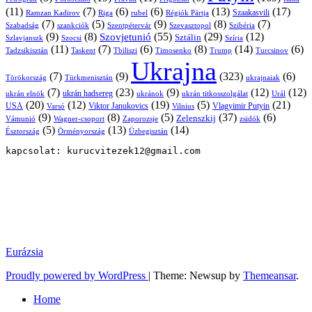
(11)
(7)
(6)
(6)
(13)
(17)
Ramzan Kadirov
Riga
rubel
Régiók Pártja
Szaakasvili
(7)
(5)
(9)
(8)
(7)
Szabadság
Szentpétervár
Szevasztopol
Szibéria
szankciók
(9)
(8)
(55)
(29)
(12)
Szovjetunió
Sztálin
Szlavjanszk
Szocsi
Szíria
(11)
(7)
(6)
(8)
(14)
(6)
Tadzsikisztán
Taskent
Tbiliszi
Timosenko
Trump
Turcsinov
Ukrajna
(7)
(9)
(323)
(6)
Törökország
Türkmenisztán
ukrajnaiak
(7)
(23)
(9)
(12)
(12)
ukrán hadsereg
ukrán elnök
ukránok
ukrán titkosszolgálat
Urál
(20)
(12)
(19)
(5)
(21)
USA
Viktor Janukovics
Vlagyimir Putyin
Varsó
Vilnius
(9)
(8)
(5)
(37)
(6)
Zelenszkij
Vámunió
Wagner-csoport
zsidók
Zaporozsje
(5)
(13)
(14)
Örményország
Üzbegisztán
Észtország
kapcsolat: kurucvitezek12@gmail.com
Eurázsia
Proudly powered by WordPress
|
Theme: Newsup by
Themeansar
.
Home