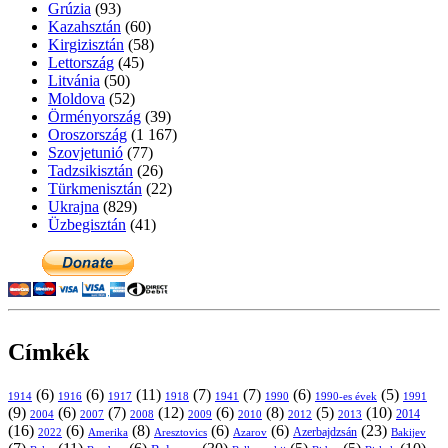
Grúzia
(93)
Kazahsztán
(60)
Kirgizisztán
(58)
Lettország
(45)
Litvánia
(50)
Moldova
(52)
Örményország
(39)
Oroszország
(1 167)
Szovjetunió
(77)
Tadzsikisztán
(26)
Türkmenisztán
(22)
Ukrajna
(829)
Üzbegisztán
(41)
Címkék
(6)
(6)
(11)
(7)
(7)
(6)
(5)
1914
1916
1917
1918
1941
1990
1991
1990-es évek
(9)
(6)
(7)
(12)
(6)
(8)
(5)
(10)
2004
2007
2008
2009
2010
2013
2014
2012
(16)
(6)
(8)
(6)
(6)
(23)
Azerbajdzsán
2022
Amerika
Aresztovics
Azarov
Bakijev