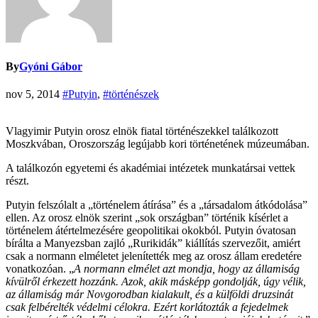
By
Gyóni Gábor
nov 5, 2014
#Putyin
,
#történészek
Vlagyimir Putyin orosz elnök fiatal történészekkel találkozott
Moszkvában, Oroszország legújabb kori történetének múzeumában.
A találkozón egyetemi és akadémiai intézetek munkatársai vettek
részt.
Putyin felszólalt a „történelem átírása” és a „társadalom átkódolása”
ellen. Az orosz elnök szerint „sok országban” történik kísérlet a
történelem átértelmezésére geopolitikai okokból. Putyin óvatosan
bírálta a Manyezsban zajló „Rurikidák” kiállítás szervezőit, amiért
csak a normann elméletet jelenítették meg az orosz állam eredetére
vonatkozóan. „
A normann elmélet azt mondja, hogy az államiság
kívülről érkezett hozzánk. Azok, akik másképp gondolják, úgy vélik,
az államiság már Novgorodban kialakult, és a külföldi druzsinát
csak felbérelték védelmi célokra. Ezért korlátozták a fejedelmek