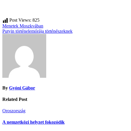
Post Views:
825
Bejegyzés
Menetek Moszkvában
Putyin történelemórája történészeknek
navigáció
By
Gyóni Gábor
Related Post
Oroszország
A nemzetközi helyzet fokozódik