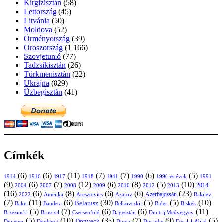
Kirgizisztán
(58)
Lettország
(45)
Litvánia
(50)
Moldova
(52)
Örményország
(39)
Oroszország
(1 166)
Szovjetunió
(77)
Tadzsikisztán
(26)
Türkmenisztán
(22)
Ukrajna
(829)
Üzbegisztán
(41)
Címkék
(6)
(6)
(11)
(7)
(7)
(6)
(5)
1914
1916
1917
1918
1941
1990
1991
1990-es évek
(9)
(6)
(7)
(12)
(6)
(8)
(5)
(10)
2004
2007
2008
2009
2010
2013
2014
2012
(16)
(6)
(8)
(6)
(6)
(23)
Azerbajdzsán
2022
Amerika
Aresztovics
Azarov
Bakijev
(7)
(11)
(6)
(30)
(5)
(5)
(10)
Belarusz
Baku
Bandera
Biskek
Belkovszkij
Biden
(5)
(7)
(6)
(6)
(11)
Brüsszel
Csecsenföld
Dagesztán
Dmitrij Medvegyev
Brzezinski
(5)
(10)
(33)
(7)
(9)
(5)
Donyeck
Donbassz
Duma
Dusanbe
Dnyeper
Dzsalal-Abad