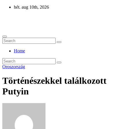
Skip
hét. aug 10th, 2026
to
content
Eurázsia
Home
Oroszország
Történészekkel találkozott
Putyin