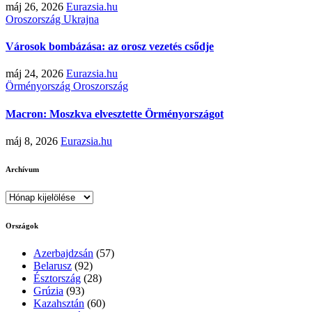
máj 26, 2026
Eurazsia.hu
Oroszország
Ukrajna
Városok bombázása: az orosz vezetés csődje
máj 24, 2026
Eurazsia.hu
Örményország
Oroszország
Macron: Moszkva elvesztette Örményországot
máj 8, 2026
Eurazsia.hu
Archívum
Archívum
Országok
Azerbajdzsán
(57)
Belarusz
(92)
Észtország
(28)
Grúzia
(93)
Kazahsztán
(60)