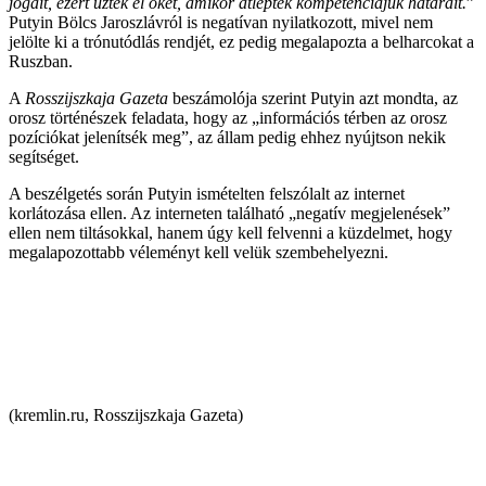
jogait, ezért űzték el őket, amikor átlépték kompetenciájuk határait.
”
Putyin Bölcs Jaroszlávról is negatívan nyilatkozott, mivel nem
jelölte ki a trónutódlás rendjét, ez pedig megalapozta a belharcokat a
Ruszban.
A
Rosszijszkaja Gazeta
beszámolója szerint Putyin azt mondta, az
orosz történészek feladata, hogy az „információs térben az orosz
pozíciókat jelenítsék meg”, az állam pedig ehhez nyújtson nekik
segítséget.
A beszélgetés során Putyin ismételten felszólalt az internet
korlátozása ellen. Az interneten található „negatív megjelenések”
ellen nem tiltásokkal, hanem úgy kell felvenni a küzdelmet, hogy
megalapozottabb véleményt kell velük szembehelyezni.
(kremlin.ru, Rosszijszkaja Gazeta)