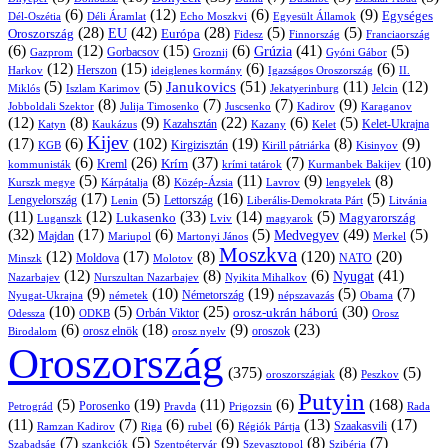
(6)
(12)
(6)
(9)
Egységes
Dél-Oszétia
Déli Áramlat
Echo Moszkvi
Egyesült Államok
(28)
(42)
(28)
(5)
(5)
EU
Oroszország
Európa
Franciaország
Fidesz
Finnország
(6)
(12)
(15)
(6)
(41)
(5)
Grúzia
Gazprom
Gorbacsov
Groznij
Gyóni Gábor
(12)
(15)
(6)
(6)
Harkov
Herszon
ideiglenes kormány
Igazságos Oroszország
II.
(5)
(5)
(51)
(11)
(12)
Janukovics
Jekatyerinburg
Jelcin
Miklós
Iszlam Karimov
(8)
(7)
(7)
(9)
Jobboldali Szektor
Julija Timosenko
Juscsenko
Kadirov
Karaganov
(12)
(8)
(9)
(22)
(6)
(5)
Kazahsztán
Katyn
Kaukázus
Kazany
Kelet-Ukrajna
Kelet
Kijev
(17)
(6)
(102)
(19)
(8)
(9)
Kirgizisztán
KGB
Kirill pátriárka
Kisinyov
(6)
(26)
(37)
(7)
(10)
Krím
Kreml
kommunisták
krími tatárok
Kurmanbek Bakijev
(5)
(8)
(11)
(9)
(8)
Kárpátalja
Közép-Ázsia
Lavrov
lengyelek
Kurszk megye
(17)
(5)
(16)
(5)
Lengyelország
Lettország
Litvánia
Lenin
Liberális-Demokrata Párt
(11)
(12)
(33)
(14)
(5)
Lukasenko
Magyarország
Luganszk
Lviv
magyarok
(32)
(17)
(6)
(5)
(49)
(5)
Medvegyev
Majdan
Mariupol
Martonyi János
Merkel
Moszkva
(12)
(17)
(8)
(120)
(20)
NATO
Minszk
Moldova
Molotov
(12)
(8)
(6)
(41)
Nyugat
Nazarbajev
Nurszultan Nazarbajev
Nyikita Mihalkov
(9)
(10)
(19)
(5)
(7)
Németország
Nyugat-Ukrajna
németek
Obama
népszavazás
(10)
(5)
(25)
(30)
Orbán Viktor
orosz-ukrán háború
Odessza
Orosz
ODKB
(6)
(18)
(9)
(23)
orosz elnök
oroszok
Birodalom
orosz nyelv
Oroszország
(375)
(8)
(5)
oroszországiak
Peszkov
Putyin
(5)
(19)
(11)
(6)
(168)
Porosenko
Pravda
Prigozsin
Rada
Petrográd
(11)
(7)
(6)
(6)
(13)
(17)
Ramzan Kadirov
Riga
rubel
Régiók Pártja
Szaakasvili
(7)
(5)
(9)
(8)
(7)
Szabadság
Szentpétervár
Szevasztopol
Szibéria
szankciók