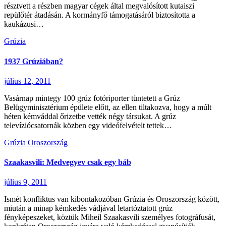
résztvett a részben magyar cégek által megvalósított kutaiszi
repülőtér átadásán. A kormányfő támogatásáról biztosította a
kaukázusi…
Grúzia
1937 Grúziában?
július 12, 2011
Vasárnap mintegy 100 grúz fotóriporter tüntetett a Grúz
Belügyminisztérium épülete előtt, az ellen tiltakozva, hogy a múlt
héten kémváddal őrizetbe vették négy társukat. A grúz
televíziócsatornák közben egy videófelvételt tettek…
Grúzia
Oroszország
Szaakasvili: Medvegyev csak egy báb
július 9, 2011
Ismét konfliktus van kibontakozóban Grúzia és Oroszország között,
miután a minap kémkedés vádjával letartóztatott grúz
fényképeszeket, köztük Miheil Szaakasvili személyes fotográfusát,