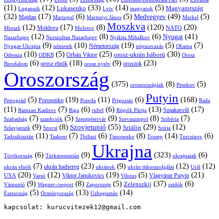
(11)
(12)
(33)
(14)
(5)
Lukasenko
Magyarország
Luganszk
Lviv
magyarok
(32)
(17)
(6)
(5)
(49)
(5)
Medvegyev
Majdan
Mariupol
Martonyi János
Merkel
Moszkva
(12)
(17)
(8)
(120)
(20)
NATO
Minszk
Moldova
Molotov
(12)
(8)
(6)
(41)
Nyugat
Nazarbajev
Nurszultan Nazarbajev
Nyikita Mihalkov
(9)
(10)
(19)
(5)
(7)
Németország
Nyugat-Ukrajna
németek
Obama
népszavazás
(10)
(5)
(25)
(30)
Orbán Viktor
orosz-ukrán háború
Odessza
Orosz
ODKB
(6)
(18)
(9)
(23)
orosz elnök
oroszok
Birodalom
orosz nyelv
Oroszország
(375)
(8)
(5)
oroszországiak
Peszkov
Putyin
(5)
(19)
(11)
(6)
(168)
Porosenko
Pravda
Prigozsin
Rada
Petrográd
(11)
(7)
(6)
(6)
(13)
(17)
Ramzan Kadirov
Riga
rubel
Régiók Pártja
Szaakasvili
(7)
(5)
(9)
(8)
(7)
Szabadság
Szentpétervár
Szevasztopol
Szibéria
szankciók
(9)
(8)
(55)
(29)
(12)
Szovjetunió
Sztálin
Szlavjanszk
Szocsi
Szíria
(11)
(7)
(6)
(8)
(14)
(6)
Tadzsikisztán
Taskent
Tbiliszi
Timosenko
Trump
Turcsinov
Ukrajna
(6)
(9)
(323)
(6)
Törökország
Türkmenisztán
ukrajnaiak
(7)
(23)
(9)
(12)
(12)
ukrán hadsereg
ukrán elnök
ukránok
ukrán titkosszolgálat
Urál
(20)
(12)
(19)
(5)
(21)
USA
Viktor Janukovics
Vlagyimir Putyin
Varsó
Vilnius
(9)
(8)
(5)
(37)
(6)
Zelenszkij
Vámunió
Wagner-csoport
zsidók
Zaporozsje
(5)
(13)
(14)
Örményország
Üzbegisztán
Észtország
kapcsolat: kurucvitezek12@gmail.com