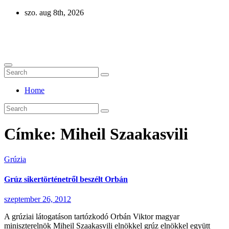
Skip
szo. aug 8th, 2026
to
content
Eurázsia
Home
Címke:
Miheil Szaakasvili
Grúzia
Grúz sikertörténetről beszélt Orbán
szeptember 26, 2012
A grúziai látogatáson tartózkodó Orbán Viktor magyar
miniszterelnök Miheil Szaakasvili elnökkel grúz elnökkel együtt