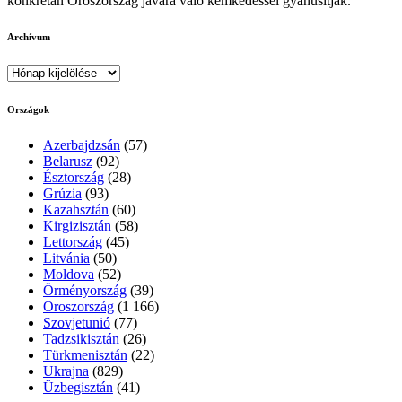
konkrétan Oroszország javára való kémkedéssel gyanúsítják.
Archívum
Archívum
Országok
Azerbajdzsán
(57)
Belarusz
(92)
Észtország
(28)
Grúzia
(93)
Kazahsztán
(60)
Kirgizisztán
(58)
Lettország
(45)
Litvánia
(50)
Moldova
(52)
Örményország
(39)
Oroszország
(1 166)
Szovjetunió
(77)
Tadzsikisztán
(26)
Türkmenisztán
(22)
Ukrajna
(829)
Üzbegisztán
(41)