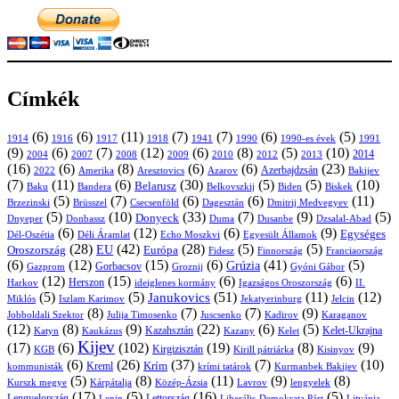
Címkék
(6)
(6)
(11)
(7)
(7)
(6)
(5)
1914
1916
1917
1918
1941
1990
1991
1990-es évek
(9)
(6)
(7)
(12)
(6)
(8)
(5)
(10)
2004
2007
2008
2009
2010
2013
2014
2012
(16)
(6)
(8)
(6)
(6)
(23)
Azerbajdzsán
2022
Amerika
Aresztovics
Azarov
Bakijev
(7)
(11)
(6)
(30)
(5)
(5)
(10)
Belarusz
Baku
Bandera
Biskek
Belkovszkij
Biden
(5)
(7)
(6)
(6)
(11)
Brüsszel
Csecsenföld
Dagesztán
Dmitrij Medvegyev
Brzezinski
(5)
(10)
(33)
(7)
(9)
(5)
Donyeck
Donbassz
Duma
Dusanbe
Dnyeper
Dzsalal-Abad
(6)
(12)
(6)
(9)
Egységes
Dél-Oszétia
Déli Áramlat
Echo Moszkvi
Egyesült Államok
(28)
(42)
(28)
(5)
(5)
EU
Oroszország
Európa
Franciaország
Fidesz
Finnország
(6)
(12)
(15)
(6)
(41)
(5)
Grúzia
Gazprom
Gorbacsov
Groznij
Gyóni Gábor
(12)
(15)
(6)
(6)
Harkov
Herszon
ideiglenes kormány
Igazságos Oroszország
II.
(5)
(5)
(51)
(11)
(12)
Janukovics
Jekatyerinburg
Jelcin
Miklós
Iszlam Karimov
(8)
(7)
(7)
(9)
Jobboldali Szektor
Julija Timosenko
Juscsenko
Kadirov
Karaganov
(12)
(8)
(9)
(22)
(6)
(5)
Kazahsztán
Katyn
Kaukázus
Kazany
Kelet-Ukrajna
Kelet
Kijev
(17)
(6)
(102)
(19)
(8)
(9)
Kirgizisztán
KGB
Kirill pátriárka
Kisinyov
(6)
(26)
(37)
(7)
(10)
Krím
Kreml
kommunisták
krími tatárok
Kurmanbek Bakijev
(5)
(8)
(11)
(9)
(8)
Kárpátalja
Közép-Ázsia
Lavrov
lengyelek
Kurszk megye
(17)
(5)
(16)
(5)
Lengyelország
Lettország
Litvánia
Lenin
Liberális-Demokrata Párt