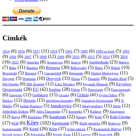
Címkék
(6)
(6)
(11)
(7)
(7)
(6)
(5)
1914
1916
1917
1918
1941
1990
1991
1990-es évek
(9)
(6)
(7)
(12)
(6)
(8)
(5)
(10)
2004
2007
2008
2009
2010
2013
2014
2012
(16)
(6)
(8)
(6)
(6)
(23)
Azerbajdzsán
2022
Amerika
Aresztovics
Azarov
Bakijev
(7)
(11)
(6)
(30)
(5)
(5)
(10)
Belarusz
Baku
Bandera
Biskek
Belkovszkij
Biden
(5)
(7)
(6)
(6)
(11)
Brüsszel
Csecsenföld
Dagesztán
Dmitrij Medvegyev
Brzezinski
(5)
(10)
(33)
(7)
(9)
(5)
Donyeck
Donbassz
Duma
Dusanbe
Dnyeper
Dzsalal-Abad
(6)
(12)
(6)
(9)
Egységes
Dél-Oszétia
Déli Áramlat
Echo Moszkvi
Egyesült Államok
(28)
(42)
(28)
(5)
(5)
EU
Oroszország
Európa
Franciaország
Fidesz
Finnország
(6)
(12)
(15)
(6)
(41)
(5)
Grúzia
Gazprom
Gorbacsov
Groznij
Gyóni Gábor
(12)
(15)
(6)
(6)
Harkov
Herszon
ideiglenes kormány
Igazságos Oroszország
II.
(5)
(5)
(51)
(11)
(12)
Janukovics
Jekatyerinburg
Jelcin
Miklós
Iszlam Karimov
(8)
(7)
(7)
(9)
Jobboldali Szektor
Julija Timosenko
Juscsenko
Kadirov
Karaganov
(12)
(8)
(9)
(22)
(6)
(5)
Kazahsztán
Katyn
Kaukázus
Kazany
Kelet-Ukrajna
Kelet
Kijev
(17)
(6)
(102)
(19)
(8)
(9)
Kirgizisztán
KGB
Kirill pátriárka
Kisinyov
(6)
(26)
(37)
(7)
(10)
Krím
Kreml
kommunisták
krími tatárok
Kurmanbek Bakijev
(5)
(8)
(11)
(9)
(8)
Kárpátalja
Közép-Ázsia
Lavrov
lengyelek
Kurszk megye