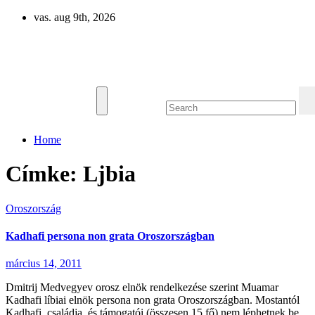
Skip
vas. aug 9th, 2026
to
content
Eurázsia
Home
Címke:
Ljbia
Oroszország
Kadhafi persona non grata Oroszországban
március 14, 2011
Dmitrij Medvegyev orosz elnök rendelkezése szerint Muamar
Kadhafi líbiai elnök persona non grata Oroszországban. Mostantól
Kadhafi, családja, és támogatói (összesen 15 fő) nem léphetnek be