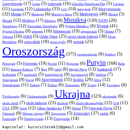
(17)
(5)
(16)
(5)
Lengyelország
Lettország
Litvánia
Lenin
Liberális-Demokrata Párt
(11)
(12)
(33)
(14)
(5)
Lukasenko
Magyarország
Luganszk
Lviv
magyarok
(32)
(17)
(6)
(5)
(49)
(5)
Medvegyev
Majdan
Mariupol
Martonyi János
Merkel
Moszkva
(12)
(17)
(8)
(120)
(20)
NATO
Minszk
Moldova
Molotov
(12)
(8)
(6)
(41)
Nyugat
Nazarbajev
Nurszultan Nazarbajev
Nyikita Mihalkov
(9)
(10)
(19)
(5)
(7)
Németország
Nyugat-Ukrajna
németek
Obama
népszavazás
(10)
(5)
(25)
(30)
Orbán Viktor
orosz-ukrán háború
Odessza
Orosz
ODKB
(6)
(18)
(9)
(23)
orosz elnök
oroszok
Birodalom
orosz nyelv
Oroszország
(375)
(8)
(5)
oroszországiak
Peszkov
Putyin
(5)
(19)
(11)
(6)
(168)
Porosenko
Pravda
Prigozsin
Rada
Petrográd
(11)
(7)
(6)
(6)
(13)
(17)
Ramzan Kadirov
Riga
rubel
Régiók Pártja
Szaakasvili
(7)
(5)
(9)
(8)
(7)
Szabadság
Szentpétervár
Szevasztopol
Szibéria
szankciók
(9)
(8)
(55)
(29)
(12)
Szovjetunió
Sztálin
Szlavjanszk
Szocsi
Szíria
(11)
(7)
(6)
(8)
(14)
(6)
Tadzsikisztán
Taskent
Tbiliszi
Timosenko
Trump
Turcsinov
Ukrajna
(6)
(9)
(323)
(6)
Törökország
Türkmenisztán
ukrajnaiak
(7)
(23)
(9)
(12)
(12)
ukrán hadsereg
ukrán elnök
ukránok
ukrán titkosszolgálat
Urál
(20)
(12)
(19)
(5)
(21)
USA
Viktor Janukovics
Vlagyimir Putyin
Varsó
Vilnius
(9)
(8)
(5)
(37)
(6)
Zelenszkij
Vámunió
Wagner-csoport
zsidók
Zaporozsje
(5)
(13)
(14)
Örményország
Üzbegisztán
Észtország
kapcsolat: kurucvitezek12@gmail.com