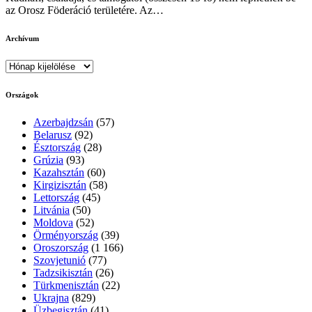
az Orosz Föderáció területére. Az…
Archívum
Archívum
Országok
Azerbajdzsán
(57)
Belarusz
(92)
Észtország
(28)
Grúzia
(93)
Kazahsztán
(60)
Kirgizisztán
(58)
Lettország
(45)
Litvánia
(50)
Moldova
(52)
Örményország
(39)
Oroszország
(1 166)
Szovjetunió
(77)
Tadzsikisztán
(26)
Türkmenisztán
(22)
Ukrajna
(829)
Üzbegisztán
(41)