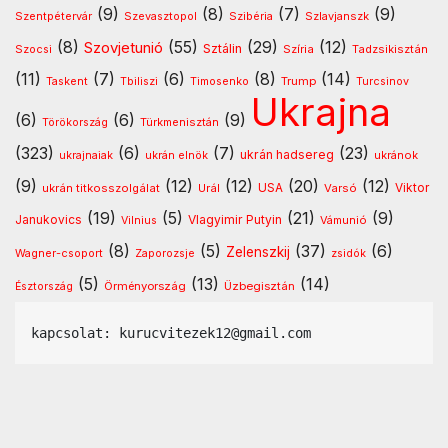
(9)
(8)
(7)
(9)
Szentpétervár
Szevasztopol
Szlavjanszk
Szibéria
(8)
(55)
(29)
(12)
Szovjetunió
Sztálin
Szocsi
Szíria
Tadzsikisztán
(11)
(7)
(6)
(8)
(14)
Timosenko
Trump
Taskent
Tbiliszi
Turcsinov
Ukrajna
(6)
(6)
(9)
Türkmenisztán
Törökország
(323)
(6)
(7)
(23)
ukrán hadsereg
ukránok
ukrajnaiak
ukrán elnök
(9)
(12)
(12)
(20)
(12)
USA
ukrán titkosszolgálat
Urál
Varsó
Viktor
(19)
(5)
(21)
(9)
Vlagyimir Putyin
Janukovics
Vámunió
Vilnius
(8)
(5)
(37)
(6)
Zelenszkij
Wagner-csoport
Zaporozsje
zsidók
(5)
(13)
(14)
Örményország
Üzbegisztán
Észtország
kapcsolat: kurucvitezek12@gmail.com