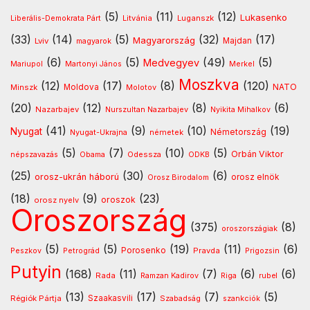
(5)
(11)
(12)
Lukasenko
Litvánia
Luganszk
Liberális-Demokrata Párt
(33)
(14)
(5)
(32)
(17)
Magyarország
Lviv
Majdan
magyarok
(6)
(5)
(49)
(5)
Medvegyev
Mariupol
Martonyi János
Merkel
Moszkva
(12)
(17)
(8)
(120)
NATO
Minszk
Moldova
Molotov
(20)
(12)
(8)
(6)
Nazarbajev
Nurszultan Nazarbajev
Nyikita Mihalkov
(41)
(9)
(10)
(19)
Nyugat
Nyugat-Ukrajna
németek
Németország
(5)
(7)
(10)
(5)
Orbán Viktor
Odessza
népszavazás
Obama
ODKB
(25)
(30)
(6)
orosz-ukrán háború
orosz elnök
Orosz Birodalom
(18)
(9)
(23)
oroszok
orosz nyelv
Oroszország
(375)
(8)
oroszországiak
(5)
(5)
(19)
(11)
(6)
Porosenko
Pravda
Peszkov
Petrográd
Prigozsin
Putyin
(168)
(11)
(7)
(6)
(6)
Rada
Ramzan Kadirov
Riga
rubel
(13)
(17)
(7)
(5)
Régiók Pártja
Szaakasvili
Szabadság
szankciók