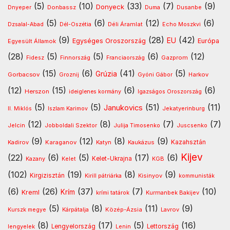
(5)
(10)
(33)
(7)
(9)
Donyeck
Donbassz
Dusanbe
Dnyeper
Duma
(5)
(6)
(12)
(6)
Déli Áramlat
Dzsalal-Abad
Dél-Oszétia
Echo Moszkvi
(9)
(28)
(42)
EU
Egységes Oroszország
Európa
Egyesült Államok
(28)
(5)
(5)
(6)
(12)
Gazprom
Fidesz
Finnország
Franciaország
(15)
(6)
(41)
(5)
Grúzia
Gorbacsov
Harkov
Groznij
Gyóni Gábor
(12)
(15)
(6)
(6)
Herszon
ideiglenes kormány
Igazságos Oroszország
(5)
(5)
(51)
(11)
Janukovics
Jekatyerinburg
II. Miklós
Iszlam Karimov
(12)
(8)
(7)
(7)
Jelcin
Jobboldali Szektor
Julija Timosenko
Juscsenko
(9)
(12)
(8)
(9)
Kazahsztán
Kadirov
Karaganov
Katyn
Kaukázus
Kijev
(22)
(6)
(5)
(17)
(6)
Kelet-Ukrajna
Kazany
Kelet
KGB
(102)
(19)
(8)
(9)
Kirgizisztán
Kirill pátriárka
Kisinyov
kommunisták
(6)
(26)
(37)
(7)
(10)
Krím
Kreml
Kurmanbek Bakijev
krími tatárok
(5)
(8)
(11)
(9)
Kárpátalja
Közép-Ázsia
Lavrov
Kurszk megye
(8)
(17)
(5)
(16)
lengyelek
Lengyelország
Lettország
Lenin