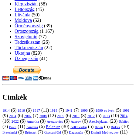
Kirgizisztán
(58)
Lettország
(45)
Litvánia
(50)
Moldova
(52)
Örményország
(39)
Oroszország
(1 167)
Szovjetunió
(77)
Tadzsikisztán
(26)
Türkmenisztán
(22)
Ukrajna
(829)
Üzbegisztán
(41)
Címkék
(6)
(6)
(11)
(7)
(7)
(6)
(5)
1914
1916
1917
1918
1941
1990
1991
1990-es évek
(9)
(6)
(7)
(12)
(6)
(8)
(5)
(10)
2004
2007
2008
2009
2010
2013
2014
2012
(16)
(6)
(8)
(6)
(6)
(23)
Azerbajdzsán
2022
Amerika
Aresztovics
Azarov
Bakijev
(7)
(11)
(6)
(30)
(5)
(5)
(10)
Belarusz
Baku
Bandera
Biskek
Belkovszkij
Biden
(5)
(7)
(6)
(6)
(11)
Brüsszel
Csecsenföld
Dagesztán
Dmitrij Medvegyev
Brzezinski