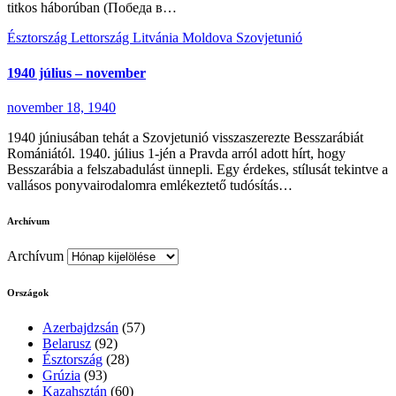
titkos háborúban (Победа в…
Észtország
Lettország
Litvánia
Moldova
Szovjetunió
1940 július – november
november 18, 1940
1940 júniusában tehát a Szovjetunió visszaszerezte Besszarábiát
Romániától. 1940. július 1-jén a Pravda arról adott hírt, hogy
Besszarábia a felszabadulást ünnepli. Egy érdekes, stílusát tekintve a
vallásos ponyvairodalomra emlékeztető tudósítás…
Archívum
Archívum
Országok
Azerbajdzsán
(57)
Belarusz
(92)
Észtország
(28)
Grúzia
(93)
Kazahsztán
(60)