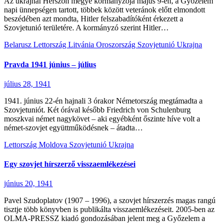
Az ukrajnai Herszon megye kormányzója május 9-én, a Győzelem
napi ünnepségen tartott, többek között veteránok előtt elmondott
beszédében azt mondta, Hitler felszabadítóként érkezett a
Szovjetunió területére. A kormányzó szerint Hitler…
Belarusz
Lettország
Litvánia
Oroszország
Szovjetunió
Ukrajna
Pravda 1941 június – július
július 28, 1941
1941. június 22-én hajnali 3 órakor Németország megtámadta a
Szovjetuniót. Két órával később Friedrich von Schulenburg
moszkvai német nagykövet – aki egyébként őszinte híve volt a
német-szovjet együttműködésnek – átadta…
Lettország
Moldova
Szovjetunió
Ukrajna
Egy szovjet hírszerző visszaemlékezései
június 20, 1941
Pavel Szudoplatov (1907 – 1996), a szovjet hírszerzés magas rangú
tisztje több könyvben is publikálta visszaemlékezéseit. 2005-ben az
OLMA-PRESSZ kiadó gondozásában jelent meg a Győzelem a