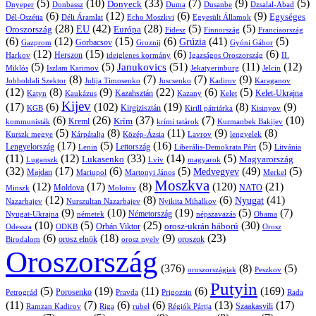
(5)
(10)
(33)
(7)
(9)
(5)
Donyeck
Donbassz
Duma
Dusanbe
Dnyeper
Dzsalal-Abad
(6)
(12)
(6)
(9)
Egységes
Dél-Oszétia
Déli Áramlat
Echo Moszkvi
Egyesült Államok
(28)
(42)
(28)
(5)
(5)
EU
Oroszország
Európa
Franciaország
Fidesz
Finnország
(6)
(12)
(15)
(6)
(41)
(5)
Grúzia
Gazprom
Gorbacsov
Groznij
Gyóni Gábor
(12)
(15)
(6)
(6)
Harkov
Herszon
ideiglenes kormány
Igazságos Oroszország
II.
(5)
(5)
(51)
(11)
(12)
Janukovics
Jekatyerinburg
Jelcin
Miklós
Iszlam Karimov
(8)
(7)
(7)
(9)
Jobboldali Szektor
Julija Timosenko
Juscsenko
Kadirov
Karaganov
(12)
(8)
(9)
(22)
(6)
(5)
Kazahsztán
Katyn
Kaukázus
Kazany
Kelet-Ukrajna
Kelet
Kijev
(17)
(6)
(102)
(19)
(8)
(9)
Kirgizisztán
KGB
Kirill pátriárka
Kisinyov
(6)
(26)
(37)
(7)
(10)
Krím
Kreml
kommunisták
krími tatárok
Kurmanbek Bakijev
(5)
(8)
(11)
(9)
(8)
Kárpátalja
Közép-Ázsia
Lavrov
lengyelek
Kurszk megye
(17)
(5)
(16)
(5)
Lengyelország
Lettország
Litvánia
Lenin
Liberális-Demokrata Párt
(11)
(12)
(33)
(14)
(5)
Lukasenko
Magyarország
Luganszk
Lviv
magyarok
(32)
(17)
(6)
(5)
(49)
(5)
Medvegyev
Majdan
Mariupol
Martonyi János
Merkel
Moszkva
(12)
(17)
(8)
(120)
(21)
NATO
Minszk
Moldova
Molotov
(12)
(8)
(6)
(41)
Nyugat
Nazarbajev
Nurszultan Nazarbajev
Nyikita Mihalkov
(9)
(10)
(19)
(5)
(7)
Németország
Nyugat-Ukrajna
németek
Obama
népszavazás
(10)
(5)
(25)
(30)
Orbán Viktor
orosz-ukrán háború
Odessza
Orosz
ODKB
(6)
(18)
(9)
(23)
oroszok
Birodalom
orosz elnök
orosz nyelv
Oroszország
(376)
(8)
(5)
oroszországiak
Peszkov
Putyin
(5)
(19)
(11)
(6)
(169)
Porosenko
Pravda
Prigozsin
Rada
Petrográd
(11)
(7)
(6)
(6)
(13)
(17)
Ramzan Kadirov
Riga
rubel
Régiók Pártja
Szaakasvili