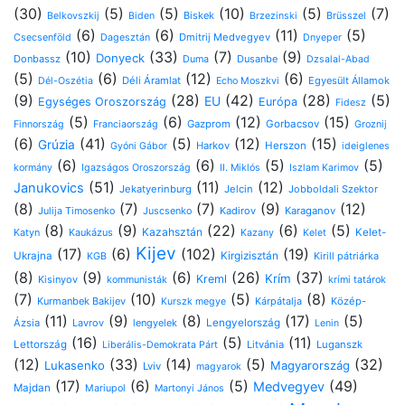
(30)
(5)
(5)
(10)
(5)
(7)
Biskek
Belkovszkij
Biden
Brzezinski
Brüsszel
(6)
(6)
(11)
(5)
Dmitrij Medvegyev
Csecsenföld
Dagesztán
Dnyeper
(10)
(33)
(7)
(9)
Donyeck
Donbassz
Dusanbe
Duma
Dzsalal-Abad
(5)
(6)
(12)
(6)
Déli Áramlat
Egyesült Államok
Dél-Oszétia
Echo Moszkvi
(9)
(28)
(42)
(28)
(5)
EU
Egységes Oroszország
Európa
Fidesz
(5)
(6)
(12)
(15)
Gazprom
Gorbacsov
Finnország
Franciaország
Groznij
(6)
(41)
(5)
(12)
(15)
Grúzia
Harkov
Herszon
Gyóni Gábor
ideiglenes
(6)
(6)
(5)
(5)
kormány
Igazságos Oroszország
II. Miklós
Iszlam Karimov
(51)
(11)
(12)
Janukovics
Jekatyerinburg
Jelcin
Jobboldali Szektor
(8)
(7)
(7)
(9)
(12)
Kadirov
Karaganov
Julija Timosenko
Juscsenko
(8)
(9)
(22)
(6)
(5)
Kazahsztán
Katyn
Kaukázus
Kelet-
Kazany
Kelet
Kijev
(17)
(6)
(102)
(19)
Ukrajna
Kirgizisztán
Kirill pátriárka
KGB
(8)
(9)
(6)
(26)
(37)
Krím
Kreml
Kisinyov
kommunisták
krími tatárok
(7)
(10)
(5)
(8)
Kurmanbek Bakijev
Kárpátalja
Közép-
Kurszk megye
(11)
(9)
(8)
(17)
(5)
Ázsia
Lavrov
lengyelek
Lengyelország
Lenin
(16)
(5)
(11)
Lettország
Litvánia
Luganszk
Liberális-Demokrata Párt
(12)
(33)
(14)
(5)
(32)
Lukasenko
Magyarország
Lviv
magyarok
(17)
(6)
(5)
(49)
Medvegyev
Majdan
Mariupol
Martonyi János