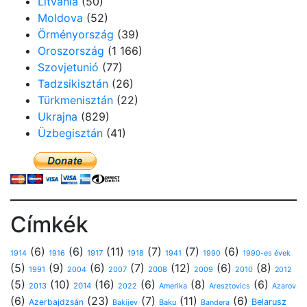
Litvánia
(50)
Moldova
(52)
Örményország
(39)
Oroszország
(1 166)
Szovjetunió
(77)
Tadzsikisztán
(26)
Türkmenisztán
(22)
Ukrajna
(829)
Üzbegisztán
(41)
Címkék
(6)
(6)
(11)
(7)
(7)
(6)
1917
1914
1916
1918
1941
1990
1990-es évek
(5)
(9)
(6)
(7)
(12)
(6)
(8)
1991
2008
2010
2004
2007
2009
2012
(5)
(10)
(16)
(6)
(8)
(6)
2013
2014
Amerika
2022
Aresztovics
Azarov
(6)
(23)
(7)
(11)
(6)
Azerbajdzsán
Belarusz
Baku
Bakijev
Bandera