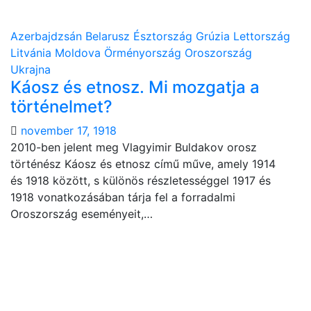
Azerbajdzsán
Belarusz
Észtország
Grúzia
Lettország
Litvánia
Moldova
Örményország
Oroszország
Ukrajna
Káosz és etnosz. Mi mozgatja a
történelmet?
november 17, 1918
2010-ben jelent meg Vlagyimir Buldakov orosz
történész Káosz és etnosz című műve, amely 1914
és 1918 között, s különös részletességgel 1917 és
1918 vonatkozásában tárja fel a forradalmi
Oroszország eseményeit,…