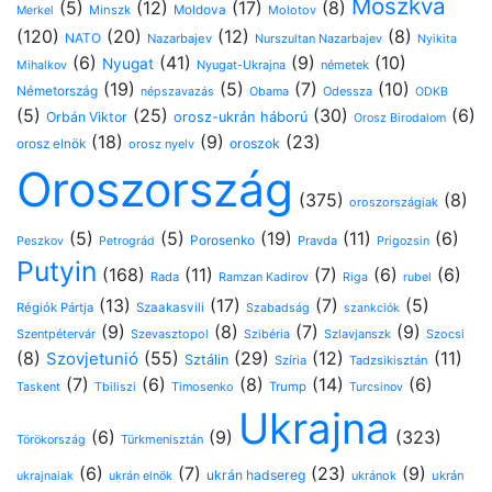
Moszkva
(5)
(12)
(17)
(8)
Minszk
Moldova
Molotov
Merkel
(120)
(20)
(12)
(8)
NATO
Nazarbajev
Nurszultan Nazarbajev
Nyikita
(6)
(41)
(9)
(10)
Nyugat
Nyugat-Ukrajna
németek
Mihalkov
(19)
(5)
(7)
(10)
Németország
Odessza
népszavazás
Obama
ODKB
(5)
(25)
(30)
(6)
Orbán Viktor
orosz-ukrán háború
Orosz Birodalom
(18)
(9)
(23)
oroszok
orosz elnök
orosz nyelv
Oroszország
(375)
(8)
oroszországiak
(5)
(5)
(19)
(11)
(6)
Porosenko
Pravda
Peszkov
Petrográd
Prigozsin
Putyin
(168)
(11)
(7)
(6)
(6)
Rada
Ramzan Kadirov
Riga
rubel
(13)
(17)
(7)
(5)
Régiók Pártja
Szaakasvili
Szabadság
szankciók
(9)
(8)
(7)
(9)
Szentpétervár
Szevasztopol
Szlavjanszk
Szocsi
Szibéria
(8)
(55)
(29)
(12)
(11)
Szovjetunió
Sztálin
Szíria
Tadzsikisztán
(7)
(6)
(8)
(14)
(6)
Timosenko
Trump
Taskent
Tbiliszi
Turcsinov
Ukrajna
(6)
(9)
(323)
Türkmenisztán
Törökország
(6)
(7)
(23)
(9)
ukrán hadsereg
ukránok
ukrán
ukrajnaiak
ukrán elnök