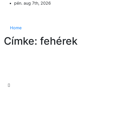
Skip
pén. aug 7th, 2026
to
Eurázsia
content
Home
Címke:
fehérek