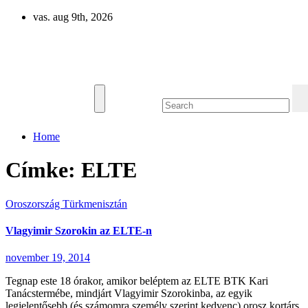
Skip
vas. aug 9th, 2026
to
content
Eurázsia
Home
Címke:
ELTE
Oroszország
Türkmenisztán
Vlagyimir Szorokin az ELTE-n
november 19, 2014
Tegnap este 18 órakor, amikor beléptem az ELTE BTK Kari
Tanácstermébe, mindjárt Vlagyimir Szorokinba, az egyik
legjelentősebb (és számomra személy szerint kedvenc) orosz kortárs