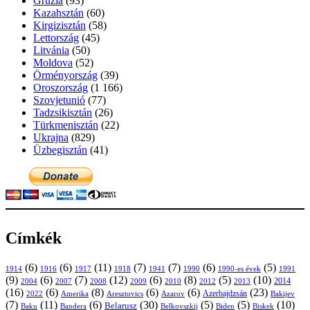
Grúzia
(93)
Kazahsztán
(60)
Kirgizisztán
(58)
Lettország
(45)
Litvánia
(50)
Moldova
(52)
Örményország
(39)
Oroszország
(1 166)
Szovjetunió
(77)
Tadzsikisztán
(26)
Türkmenisztán
(22)
Ukrajna
(829)
Üzbegisztán
(41)
Címkék
(6)
(6)
(11)
(7)
(7)
(6)
(5)
1914
1916
1917
1918
1941
1990
1991
1990-es évek
(9)
(6)
(7)
(12)
(6)
(8)
(5)
(10)
2004
2007
2008
2009
2010
2013
2014
2012
(16)
(6)
(8)
(6)
(6)
(23)
Azerbajdzsán
2022
Amerika
Aresztovics
Azarov
Bakijev
(7)
(11)
(6)
(30)
(5)
(5)
(10)
Belarusz
Baku
Bandera
Biskek
Belkovszkij
Biden