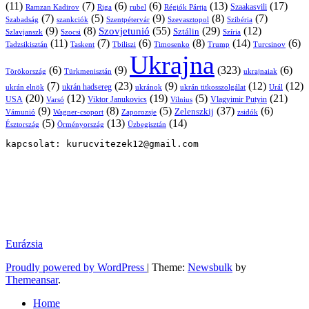
(11)
(7)
(6)
(6)
(13)
(17)
Ramzan Kadirov
Riga
rubel
Régiók Pártja
Szaakasvili
(7)
(5)
(9)
(8)
(7)
Szabadság
Szentpétervár
Szevasztopol
Szibéria
szankciók
(9)
(8)
(55)
(29)
(12)
Szovjetunió
Sztálin
Szlavjanszk
Szocsi
Szíria
(11)
(7)
(6)
(8)
(14)
(6)
Tadzsikisztán
Taskent
Tbiliszi
Timosenko
Trump
Turcsinov
Ukrajna
(6)
(9)
(323)
(6)
Törökország
Türkmenisztán
ukrajnaiak
(7)
(23)
(9)
(12)
(12)
ukrán hadsereg
ukrán elnök
ukránok
ukrán titkosszolgálat
Urál
(20)
(12)
(19)
(5)
(21)
USA
Viktor Janukovics
Vlagyimir Putyin
Varsó
Vilnius
(9)
(8)
(5)
(37)
(6)
Zelenszkij
Vámunió
Wagner-csoport
zsidók
Zaporozsje
(5)
(13)
(14)
Örményország
Üzbegisztán
Észtország
kapcsolat: kurucvitezek12@gmail.com
Eurázsia
Proudly powered by WordPress
|
Theme:
Newsbulk
by
Themeansar
.
Home