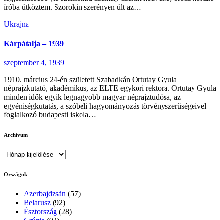
íróba ütköztem. Szorokin szerényen ült az…
Ukrajna
Kárpátalja – 1939
szeptember 4, 1939
1910. március 24-én született Szabadkán Ortutay Gyula
néprajzkutató, akadémikus, az ELTE egykori rektora. Ortutay Gyula
minden idők egyik legnagyobb magyar néprajztudósa, az
egyéniségkutatás, a szóbeli hagyományozás törvényszerűségeivel
foglalkozó budapesti iskola…
Archívum
Archívum
Országok
Azerbajdzsán
(57)
Belarusz
(92)
Észtország
(28)