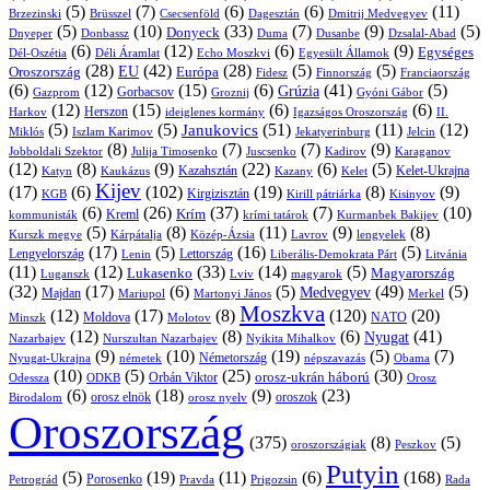
(5)
(7)
(6)
(6)
(11)
Brüsszel
Csecsenföld
Dagesztán
Dmitrij Medvegyev
Brzezinski
(5)
(10)
(33)
(7)
(9)
(5)
Donyeck
Donbassz
Duma
Dusanbe
Dnyeper
Dzsalal-Abad
(6)
(12)
(6)
(9)
Egységes
Dél-Oszétia
Déli Áramlat
Echo Moszkvi
Egyesült Államok
(28)
(42)
(28)
(5)
(5)
EU
Oroszország
Európa
Franciaország
Fidesz
Finnország
(6)
(12)
(15)
(6)
(41)
(5)
Grúzia
Gazprom
Gorbacsov
Groznij
Gyóni Gábor
(12)
(15)
(6)
(6)
Harkov
Herszon
ideiglenes kormány
Igazságos Oroszország
II.
(5)
(5)
(51)
(11)
(12)
Janukovics
Jekatyerinburg
Jelcin
Miklós
Iszlam Karimov
(8)
(7)
(7)
(9)
Jobboldali Szektor
Julija Timosenko
Juscsenko
Kadirov
Karaganov
(12)
(8)
(9)
(22)
(6)
(5)
Kazahsztán
Katyn
Kaukázus
Kazany
Kelet-Ukrajna
Kelet
Kijev
(17)
(6)
(102)
(19)
(8)
(9)
Kirgizisztán
KGB
Kirill pátriárka
Kisinyov
(6)
(26)
(37)
(7)
(10)
Krím
Kreml
kommunisták
krími tatárok
Kurmanbek Bakijev
(5)
(8)
(11)
(9)
(8)
Kárpátalja
Közép-Ázsia
Lavrov
lengyelek
Kurszk megye
(17)
(5)
(16)
(5)
Lengyelország
Lettország
Litvánia
Lenin
Liberális-Demokrata Párt
(11)
(12)
(33)
(14)
(5)
Lukasenko
Magyarország
Luganszk
Lviv
magyarok
(32)
(17)
(6)
(5)
(49)
(5)
Medvegyev
Majdan
Mariupol
Martonyi János
Merkel
Moszkva
(12)
(17)
(8)
(120)
(20)
NATO
Minszk
Moldova
Molotov
(12)
(8)
(6)
(41)
Nyugat
Nazarbajev
Nurszultan Nazarbajev
Nyikita Mihalkov
(9)
(10)
(19)
(5)
(7)
Németország
Nyugat-Ukrajna
németek
Obama
népszavazás
(10)
(5)
(25)
(30)
Orbán Viktor
orosz-ukrán háború
Odessza
Orosz
ODKB
(6)
(18)
(9)
(23)
orosz elnök
oroszok
Birodalom
orosz nyelv
Oroszország
(375)
(8)
(5)
oroszországiak
Peszkov
Putyin
(5)
(19)
(11)
(6)
(168)
Porosenko
Pravda
Prigozsin
Rada
Petrográd