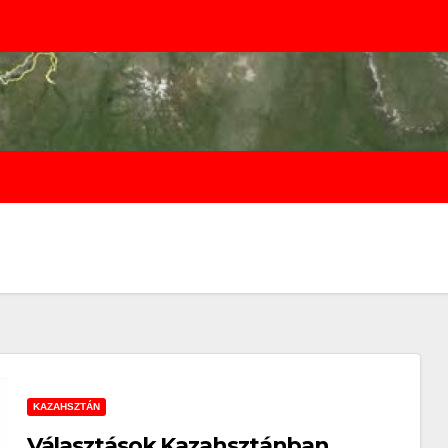
KAZAHSZTÁN
Választások Kazahsztánban