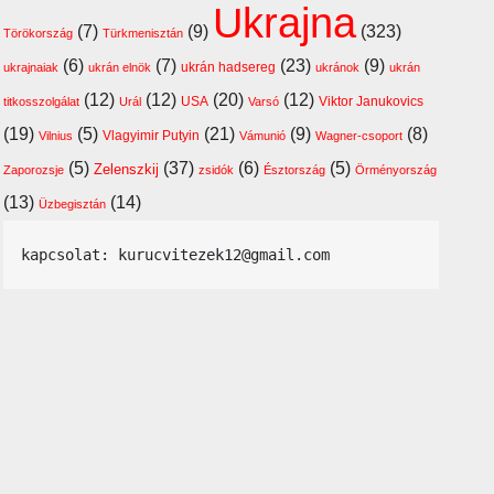
Ukrajna
(7)
(9)
(323)
Törökország
Türkmenisztán
(6)
(7)
(23)
(9)
ukrán hadsereg
ukrajnaiak
ukrán elnök
ukránok
ukrán
(12)
(12)
(20)
(12)
USA
Viktor Janukovics
titkosszolgálat
Urál
Varsó
(19)
(5)
(21)
(9)
(8)
Vlagyimir Putyin
Vilnius
Vámunió
Wagner-csoport
(5)
(37)
(6)
(5)
Zelenszkij
Zaporozsje
zsidók
Észtország
Örményország
(13)
(14)
Üzbegisztán
kapcsolat: kurucvitezek12@gmail.com