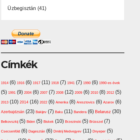
Üzbegisztán
(41)
Címkék
(6)
(6)
(11)
(7)
(7)
(6)
1914
1916
1917
1918
1941
1990
1990-es évek
(5)
(9)
(6)
(7)
(12)
(6)
(8)
(5)
1991
2004
2007
2008
2009
2010
2012
(10)
(16)
(6)
(8)
(6)
(6)
2014
2013
2022
Amerika
Aresztovics
Azarov
(23)
(7)
(11)
(6)
(30)
Belarusz
Azerbajdzsán
Bakijev
Baku
Bandera
(5)
(5)
(10)
(5)
(7)
Belkovszkij
Biden
Biskek
Brzezinski
Brüsszel
(6)
(6)
(11)
(5)
Csecsenföld
Dagesztán
Dmitrij Medvegyev
Dnyeper