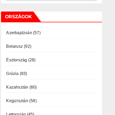
ORSZÁGOK
Azerbajdzsán
(57)
Belarusz
(92)
Észtország
(28)
Grúzia
(93)
Kazahsztán
(60)
Kirgizisztán
(58)
Lettország
(45)