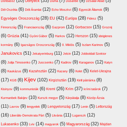
(10)
(33)
(7)
(9)
(5)
Donyeck
Donbassz
Duma
Dusanbe
Dzsalal-Abad
(6)
(12)
(6)
(9)
Dél-Oszétia
Déli Áramlat
Echo Moszkvi
Egyesült Államok
(28)
(42)
(28)
(5)
EU
Egységes Oroszország
Európa
Fidesz
(5)
(6)
(12)
(15)
Finnország
Franciaország
Gazprom
Gorbacsov
Groznij
(6)
(41)
(5)
(12)
(15)
Grúzia
Gyóni Gábor
Harkov
Herszon
ideiglenes
(6)
(6)
(5)
(5)
kormány
Igazságos Oroszország
II. Miklós
Iszlam Karimov
(51)
(11)
(12)
Janukovics
Jekatyerinburg
Jelcin
Jobboldali Szektor
(8)
(7)
(7)
(9)
(12)
Julija Timosenko
Juscsenko
Kadirov
Karaganov
Katyn
(8)
(9)
(22)
(6)
(5)
Kazahsztán
Kelet-Ukrajna
Kaukázus
Kazany
Kelet
Kijev
(17)
(6)
(102)
(19)
(8)
Kirgizisztán
KGB
Kirill pátriárka
(9)
(6)
(26)
(37)
(7)
Krím
Kreml
Kisinyov
kommunisták
krími tatárok
(10)
(5)
(8)
Kurmanbek Bakijev
Kurszk megye
Kárpátalja
Közép-Ázsia
(11)
(9)
(8)
(17)
(5)
Lengyelország
Lettország
Lavrov
lengyelek
Lenin
(16)
(5)
(11)
(12)
Liberális-Demokrata Párt
Litvánia
Luganszk
(33)
(14)
(5)
(32)
Lukasenko
Magyarország
Majdan
Lviv
magyarok