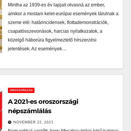
Mintha az 1939-es év lapjait olvasná az ember,
amikor a mostani kelet-európai események tárulnak a
szeme elé: határincidensek, flottademonstrációk,
csapatösszevonások, harcias nyilatkozatok, a
közelgő háborúra figyelmeztető hírszerzési
jelentések. Az események…
OROSZORSZÁG
A 2021-es oroszországi
népszámlálás
NOVEMBER 22, 2021
Nem sokkal azelőtt, hogy Moszkva teljes körű katonai