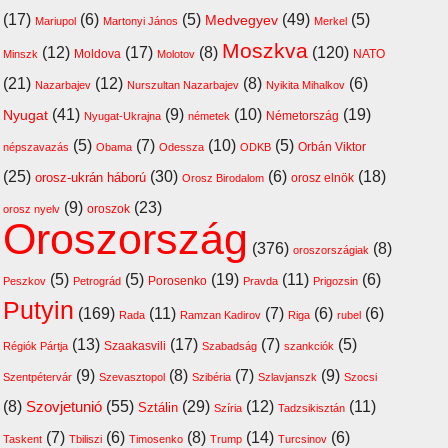
(17)
(6)
(5)
(49)
(5)
Medvegyev
Mariupol
Martonyi János
Merkel
Moszkva
(12)
(17)
(8)
(120)
Moldova
NATO
Minszk
Molotov
(21)
(12)
(8)
(6)
Nazarbajev
Nurszultan Nazarbajev
Nyikita Mihalkov
(41)
(9)
(10)
(19)
Nyugat
Németország
Nyugat-Ukrajna
németek
(5)
(7)
(10)
(5)
Orbán Viktor
népszavazás
Obama
Odessza
ODKB
(25)
(30)
(6)
(18)
orosz-ukrán háború
orosz elnök
Orosz Birodalom
(9)
(23)
oroszok
orosz nyelv
Oroszország
(376)
(8)
oroszországiak
(5)
(5)
(19)
(11)
(6)
Porosenko
Peszkov
Petrográd
Pravda
Prigozsin
Putyin
(169)
(11)
(7)
(6)
(6)
Rada
Ramzan Kadirov
Riga
rubel
(13)
(17)
(7)
(5)
Szaakasvili
Régiók Pártja
Szabadság
szankciók
(9)
(8)
(7)
(9)
Szentpétervár
Szevasztopol
Szibéria
Szlavjanszk
Szocsi
(8)
Szovjetunió
(55)
(29)
(12)
(11)
Sztálin
Szíria
Tadzsikisztán
(7)
(6)
(8)
(14)
(6)
Taskent
Tbiliszi
Timosenko
Trump
Turcsinov