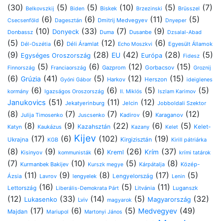
(30)
(5)
(5)
(10)
(5)
(7)
Biskek
Belkovszkij
Biden
Brzezinski
Brüsszel
(6)
(6)
(11)
(5)
Dmitrij Medvegyev
Csecsenföld
Dagesztán
Dnyeper
(10)
(33)
(7)
(9)
Donyeck
Donbassz
Dusanbe
Duma
Dzsalal-Abad
(5)
(6)
(12)
(6)
Déli Áramlat
Egyesült Államok
Dél-Oszétia
Echo Moszkvi
(9)
(28)
(42)
(28)
(5)
EU
Egységes Oroszország
Európa
Fidesz
(5)
(6)
(12)
(15)
Gazprom
Gorbacsov
Finnország
Franciaország
Groznij
(6)
(41)
(5)
(12)
(15)
Grúzia
Harkov
Herszon
Gyóni Gábor
ideiglenes
(6)
(6)
(5)
(5)
kormány
Igazságos Oroszország
II. Miklós
Iszlam Karimov
(51)
(11)
(12)
Janukovics
Jekatyerinburg
Jelcin
Jobboldali Szektor
(8)
(7)
(7)
(9)
(12)
Kadirov
Karaganov
Julija Timosenko
Juscsenko
(8)
(9)
(22)
(6)
(5)
Kazahsztán
Katyn
Kaukázus
Kelet-
Kazany
Kelet
Kijev
(17)
(6)
(102)
(19)
Ukrajna
Kirgizisztán
Kirill pátriárka
KGB
(8)
(9)
(6)
(26)
(37)
Krím
Kreml
Kisinyov
kommunisták
krími tatárok
(7)
(10)
(5)
(8)
Kurmanbek Bakijev
Kárpátalja
Közép-
Kurszk megye
(11)
(9)
(8)
(17)
(5)
Ázsia
Lavrov
lengyelek
Lengyelország
Lenin
(16)
(5)
(11)
Lettország
Litvánia
Luganszk
Liberális-Demokrata Párt
(12)
(33)
(14)
(5)
(32)
Lukasenko
Magyarország
Lviv
magyarok
(17)
(6)
(5)
(49)
Medvegyev
Majdan
Mariupol
Martonyi János