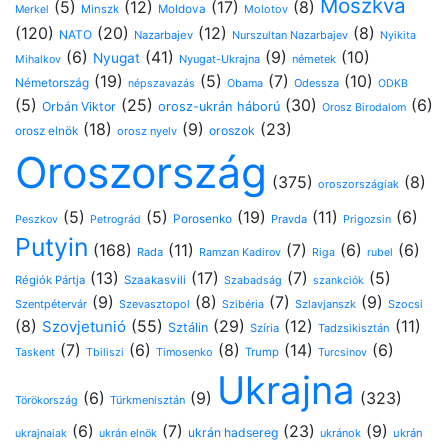
Moszkva
(5)
(12)
(17)
(8)
Minszk
Moldova
Molotov
Merkel
(120)
(20)
(12)
(8)
NATO
Nazarbajev
Nurszultan Nazarbajev
Nyikita
(6)
(41)
(9)
(10)
Nyugat
Nyugat-Ukrajna
németek
Mihalkov
(19)
(5)
(7)
(10)
Németország
Odessza
népszavazás
Obama
ODKB
(5)
(25)
(30)
(6)
Orbán Viktor
orosz-ukrán háború
Orosz Birodalom
(18)
(9)
(23)
oroszok
orosz elnök
orosz nyelv
Oroszország
(375)
(8)
oroszországiak
(5)
(5)
(19)
(11)
(6)
Porosenko
Pravda
Peszkov
Petrográd
Prigozsin
Putyin
(168)
(11)
(7)
(6)
(6)
Rada
Ramzan Kadirov
Riga
rubel
(13)
(17)
(7)
(5)
Régiók Pártja
Szaakasvili
Szabadság
szankciók
(9)
(8)
(7)
(9)
Szentpétervár
Szevasztopol
Szlavjanszk
Szocsi
Szibéria
(8)
(55)
(29)
(12)
(11)
Szovjetunió
Sztálin
Szíria
Tadzsikisztán
(7)
(6)
(8)
(14)
(6)
Timosenko
Trump
Taskent
Tbiliszi
Turcsinov
Ukrajna
(6)
(9)
(323)
Türkmenisztán
Törökország
(6)
(7)
(23)
(9)
ukrán hadsereg
ukránok
ukrán
ukrajnaiak
ukrán elnök