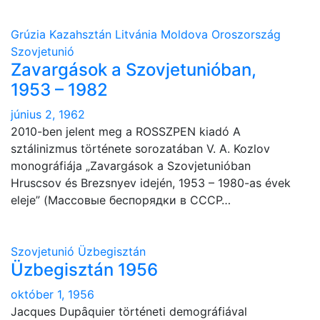
Grúzia
Kazahsztán
Litvánia
Moldova
Oroszország
Szovjetunió
Zavargások a Szovjetunióban,
1953 – 1982
június 2, 1962
2010-ben jelent meg a ROSSZPEN kiadó A
sztálinizmus története sorozatában V. A. Kozlov
monográfiája „Zavargások a Szovjetunióban
Hruscsov és Brezsnyev idején, 1953 – 1980-as évek
eleje” (Массовые беспорядки в СССР…
Szovjetunió
Üzbegisztán
Üzbegisztán 1956
október 1, 1956
Jacques Dupȃquier történeti demográfiával