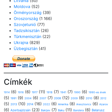
Litvánia
(50)
Moldova
(52)
Örményország
(39)
Oroszország
(1 166)
Szovjetunió
(77)
Tadzsikisztán
(26)
Türkmenisztán
(22)
Ukrajna
(829)
Üzbegisztán
(41)
Címkék
(6)
(6)
(11)
(7)
(7)
(6)
1917
1914
1916
1918
1941
1990
1990-es évek
(5)
(9)
(6)
(7)
(12)
(6)
(8)
1991
2008
2010
2004
2007
2009
2012
(5)
(10)
(16)
(6)
(8)
(6)
2013
2014
Amerika
2022
Aresztovics
Azarov
(6)
(23)
(7)
(11)
(6)
Azerbajdzsán
Belarusz
Baku
Bakijev
Bandera