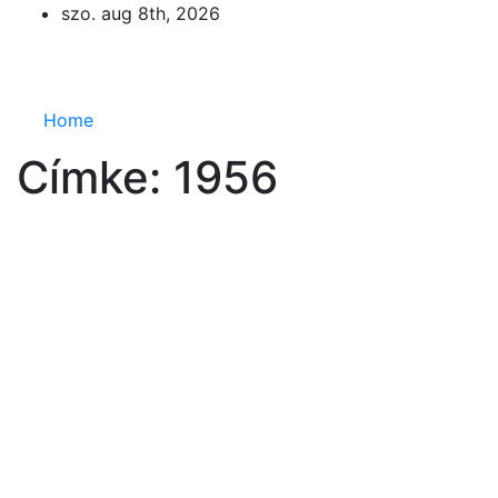
Skip
szo. aug 8th, 2026
to
Eurázsia
content
Home
Címke:
1956