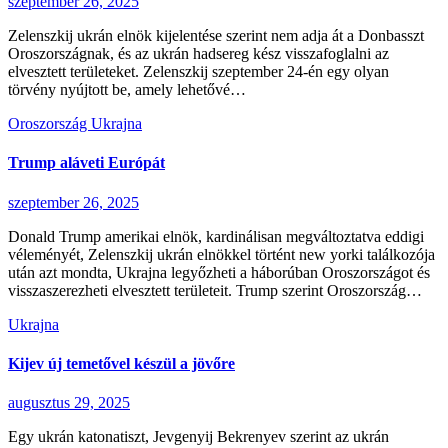
szeptember 26, 2025
Zelenszkij ukrán elnök kijelentése szerint nem adja át a Donbasszt
Oroszországnak, és az ukrán hadsereg kész visszafoglalni az
elvesztett területeket. Zelenszkij szeptember 24-én egy olyan
törvény nyújtott be, amely lehetővé…
Oroszország
Ukrajna
Trump aláveti Európát
szeptember 26, 2025
Donald Trump amerikai elnök, kardinálisan megváltoztatva eddigi
véleményét, Zelenszkij ukrán elnökkel történt new yorki találkozója
után azt mondta, Ukrajna legyőzheti a háborúban Oroszországot és
visszaszerezheti elvesztett területeit. Trump szerint Oroszország…
Ukrajna
Kijev új temetővel készül a jövőre
augusztus 29, 2025
Egy ukrán katonatiszt, Jevgenyij Bekrenyev szerint az ukrán