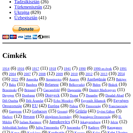
Tadzsikisztán
(26)
Türkmenisztán
(22)
Ukrajna
(829)
Üzbegisztán
(41)
Címkék
(6)
(6)
(11)
(7)
(7)
(6)
(5)
1914
1916
1917
1918
1941
1990
1991
1990-es évek
(9)
(6)
(7)
(12)
(6)
(8)
(5)
(10)
2004
2007
2008
2009
2010
2013
2014
2012
(16)
(6)
(8)
(6)
(6)
(23)
Azerbajdzsán
2022
Amerika
Aresztovics
Azarov
Bakijev
(7)
(11)
(6)
(30)
(5)
(5)
(10)
Belarusz
Baku
Bandera
Biskek
Belkovszkij
Biden
(5)
(7)
(6)
(6)
(11)
Brüsszel
Csecsenföld
Dagesztán
Dmitrij Medvegyev
Brzezinski
(5)
(10)
(33)
(7)
(9)
(5)
Donyeck
Donbassz
Duma
Dusanbe
Dnyeper
Dzsalal-Abad
(6)
(12)
(6)
(9)
Egységes
Dél-Oszétia
Déli Áramlat
Echo Moszkvi
Egyesült Államok
(28)
(42)
(28)
(5)
(5)
EU
Oroszország
Európa
Franciaország
Fidesz
Finnország
(6)
(12)
(15)
(6)
(41)
(5)
Grúzia
Gazprom
Gorbacsov
Groznij
Gyóni Gábor
(12)
(15)
(6)
(6)
Harkov
Herszon
ideiglenes kormány
Igazságos Oroszország
II.
(5)
(5)
(51)
(11)
(12)
Janukovics
Jekatyerinburg
Jelcin
Miklós
Iszlam Karimov
(8)
(7)
(7)
(9)
Jobboldali Szektor
Julija Timosenko
Juscsenko
Kadirov
Karaganov
(12)
(8)
(9)
(22)
(6)
(5)
Kazahsztán
Katyn
Kaukázus
Kazany
Kelet-Ukrajna
Kelet