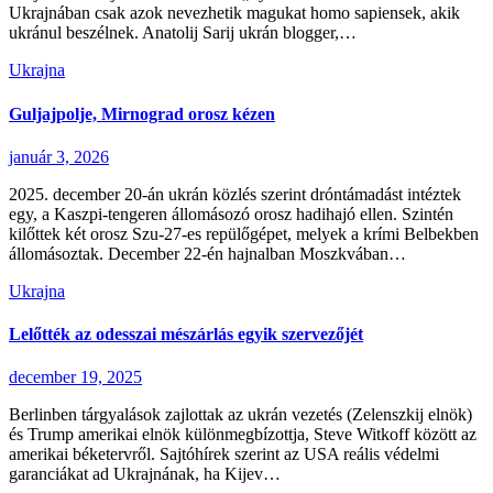
Ukrajnában csak azok nevezhetik magukat homo sapiensek, akik
ukránul beszélnek. Anatolij Sarij ukrán blogger,…
Ukrajna
Guljajpolje, Mirnograd orosz kézen
január 3, 2026
2025. december 20-án ukrán közlés szerint dróntámadást intéztek
egy, a Kaszpi-tengeren állomásozó orosz hadihajó ellen. Szintén
kilőttek két orosz Szu-27-es repülőgépet, melyek a krími Belbekben
állomásoztak. December 22-én hajnalban Moszkvában…
Ukrajna
Lelőtték az odesszai mészárlás egyik szervezőjét
december 19, 2025
Berlinben tárgyalások zajlottak az ukrán vezetés (Zelenszkij elnök)
és Trump amerikai elnök különmegbízottja, Steve Witkoff között az
amerikai béketervről. Sajtóhírek szerint az USA reális védelmi
garanciákat ad Ukrajnának, ha Kijev…