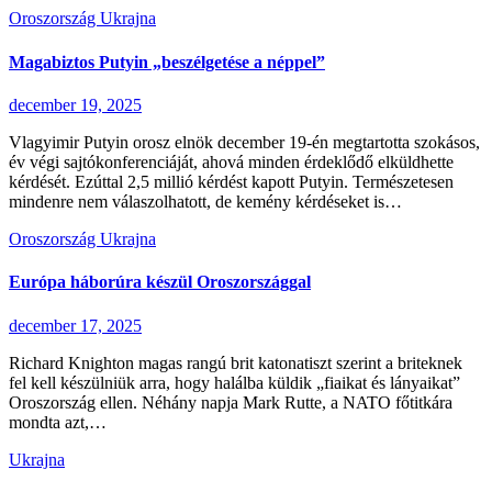
Oroszország
Ukrajna
Magabiztos Putyin „beszélgetése a néppel”
december 19, 2025
Vlagyimir Putyin orosz elnök december 19-én megtartotta szokásos,
év végi sajtókonferenciáját, ahová minden érdeklődő elküldhette
kérdését. Ezúttal 2,5 millió kérdést kapott Putyin. Természetesen
mindenre nem válaszolhatott, de kemény kérdéseket is…
Oroszország
Ukrajna
Európa háborúra készül Oroszországgal
december 17, 2025
Richard Knighton magas rangú brit katonatiszt szerint a briteknek
fel kell készülniük arra, hogy halálba küldik „fiaikat és lányaikat”
Oroszország ellen. Néhány napja Mark Rutte, a NATO főtitkára
mondta azt,…
Ukrajna