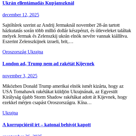
Ukrán ellentámadás Kupjanszknál
december 12, 2025
Sajtóhírek szerint az Andrij Jermaknál november 28-án tartott
házkutatás során több millió dollár készpénzt, és útleveleket találtak
melyek Jermak és Zelenszkij ukrán elnök nevére vannak kiállítva.
Eszerint Zelenszkijnek izraeli, brit,…
Oroszország
Ukrajna
London ad, Trump nem ad rakétát Kijevnek
november 3, 2025
Miközben Donald Trump amerikai elnök ismét kizárta, hogy az
USA Tomahawk rakétákat küldjön Ukrajnának, az Egyesült
Királyság újabb Storm Shadow rakétákat adott át Kijevnek, hogy
ezekkel mérjen csapást Oroszországra. Kína…
Ukrajna
A korrupcióról írt – katonai behívót kapott