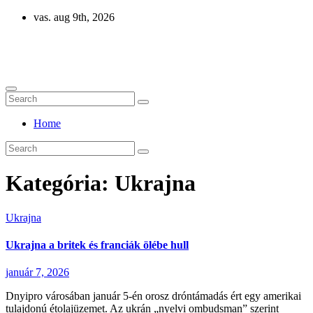
Skip
vas. aug 9th, 2026
to
content
Eurázsia
Home
Kategória:
Ukrajna
Ukrajna
Ukrajna a britek és franciák ölébe hull
január 7, 2026
Dnyipro városában január 5-én orosz dróntámadás ért egy amerikai
tulajdonú étolajüzemet. Az ukrán „nyelvi ombudsman” szerint