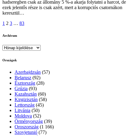
hadseregben csak az állomány 5 %-a akarja folytatni a harcot, de
ezek jelentős része is csak azért, mert a korrupciós csatornákon
keresztül…
Bejegyzések
1
2
3
…
83
lapozása
Archívum
Archívum
Országok
Azerbajdzsán
(57)
Belarusz
(92)
Észtország
(28)
Grúzia
(93)
Kazahsztán
(60)
Kirgizisztán
(58)
Lettország
(45)
Litvánia
(50)
Moldova
(52)
Örményország
(39)
Oroszország
(1 166)
Szovjetunió
(77)