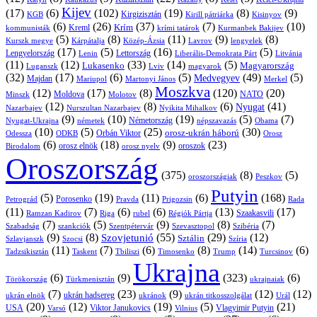
Kijev
(17)
(6)
(102)
(19)
(8)
(9)
Kirgizisztán
KGB
Kirill pátriárka
Kisinyov
(6)
(26)
(37)
(7)
(10)
Krím
Kreml
kommunisták
krími tatárok
Kurmanbek Bakijev
(5)
(8)
(11)
(9)
(8)
Kárpátalja
Közép-Ázsia
Lavrov
lengyelek
Kurszk megye
(17)
(5)
(16)
(5)
Lengyelország
Lettország
Litvánia
Lenin
Liberális-Demokrata Párt
(11)
(12)
(33)
(14)
(5)
Lukasenko
Magyarország
Luganszk
Lviv
magyarok
(32)
(17)
(6)
(5)
(49)
(5)
Medvegyev
Majdan
Mariupol
Martonyi János
Merkel
Moszkva
(12)
(17)
(8)
(120)
(20)
NATO
Minszk
Moldova
Molotov
(12)
(8)
(6)
(41)
Nyugat
Nazarbajev
Nurszultan Nazarbajev
Nyikita Mihalkov
(9)
(10)
(19)
(5)
(7)
Németország
Nyugat-Ukrajna
németek
Obama
népszavazás
(10)
(5)
(25)
(30)
Orbán Viktor
orosz-ukrán háború
Odessza
Orosz
ODKB
(6)
(18)
(9)
(23)
orosz elnök
oroszok
Birodalom
orosz nyelv
Oroszország
(375)
(8)
(5)
oroszországiak
Peszkov
Putyin
(5)
(19)
(11)
(6)
(168)
Porosenko
Pravda
Prigozsin
Rada
Petrográd
(11)
(7)
(6)
(6)
(13)
(17)
Ramzan Kadirov
Riga
rubel
Régiók Pártja
Szaakasvili
(7)
(5)
(9)
(8)
(7)
Szabadság
Szentpétervár
Szevasztopol
Szibéria
szankciók
(9)
(8)
(55)
(29)
(12)
Szovjetunió
Sztálin
Szlavjanszk
Szocsi
Szíria
(11)
(7)
(6)
(8)
(14)
(6)
Tadzsikisztán
Taskent
Tbiliszi
Timosenko
Trump
Turcsinov
Ukrajna
(6)
(9)
(323)
(6)
Törökország
Türkmenisztán
ukrajnaiak
(7)
(23)
(9)
(12)
(12)
ukrán hadsereg
ukrán elnök
ukránok
ukrán titkosszolgálat
Urál
(20)
(12)
(19)
(5)
(21)
USA
Viktor Janukovics
Vlagyimir Putyin
Varsó
Vilnius