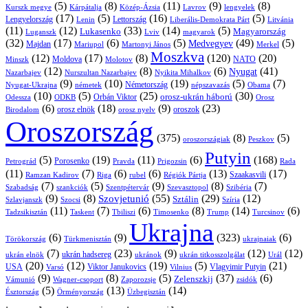
(5)
(8)
(11)
(9)
(8)
Kárpátalja
Közép-Ázsia
Lavrov
lengyelek
Kurszk megye
(17)
(5)
(16)
(5)
Lengyelország
Lettország
Litvánia
Lenin
Liberális-Demokrata Párt
(11)
(12)
(33)
(14)
(5)
Lukasenko
Magyarország
Luganszk
Lviv
magyarok
(32)
(17)
(6)
(5)
(49)
(5)
Medvegyev
Majdan
Mariupol
Martonyi János
Merkel
Moszkva
(12)
(17)
(8)
(120)
(20)
NATO
Minszk
Moldova
Molotov
(12)
(8)
(6)
(41)
Nyugat
Nazarbajev
Nurszultan Nazarbajev
Nyikita Mihalkov
(9)
(10)
(19)
(5)
(7)
Németország
Nyugat-Ukrajna
németek
Obama
népszavazás
(10)
(5)
(25)
(30)
Orbán Viktor
orosz-ukrán háború
Odessza
Orosz
ODKB
(6)
(18)
(9)
(23)
orosz elnök
oroszok
Birodalom
orosz nyelv
Oroszország
(375)
(8)
(5)
oroszországiak
Peszkov
Putyin
(5)
(19)
(11)
(6)
(168)
Porosenko
Pravda
Prigozsin
Rada
Petrográd
(11)
(7)
(6)
(6)
(13)
(17)
Ramzan Kadirov
Riga
rubel
Régiók Pártja
Szaakasvili
(7)
(5)
(9)
(8)
(7)
Szabadság
Szentpétervár
Szevasztopol
Szibéria
szankciók
(9)
(8)
(55)
(29)
(12)
Szovjetunió
Sztálin
Szlavjanszk
Szocsi
Szíria
(11)
(7)
(6)
(8)
(14)
(6)
Tadzsikisztán
Taskent
Tbiliszi
Timosenko
Trump
Turcsinov
Ukrajna
(6)
(9)
(323)
(6)
Törökország
Türkmenisztán
ukrajnaiak
(7)
(23)
(9)
(12)
(12)
ukrán hadsereg
ukrán elnök
ukránok
ukrán titkosszolgálat
Urál
(20)
(12)
(19)
(5)
(21)
USA
Viktor Janukovics
Vlagyimir Putyin
Varsó
Vilnius
(9)
(8)
(5)
(37)
(6)
Zelenszkij
Vámunió
Wagner-csoport
zsidók
Zaporozsje
(5)
(13)
(14)
Örményország
Üzbegisztán
Észtország