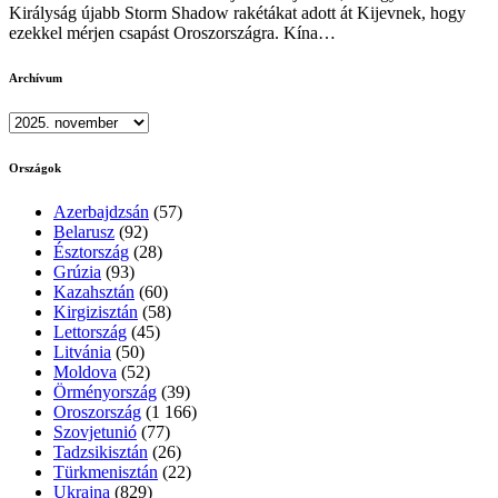
Királyság újabb Storm Shadow rakétákat adott át Kijevnek, hogy
ezekkel mérjen csapást Oroszországra. Kína…
Archívum
Archívum
Országok
Azerbajdzsán
(57)
Belarusz
(92)
Észtország
(28)
Grúzia
(93)
Kazahsztán
(60)
Kirgizisztán
(58)
Lettország
(45)
Litvánia
(50)
Moldova
(52)
Örményország
(39)
Oroszország
(1 166)
Szovjetunió
(77)
Tadzsikisztán
(26)
Türkmenisztán
(22)
Ukrajna
(829)