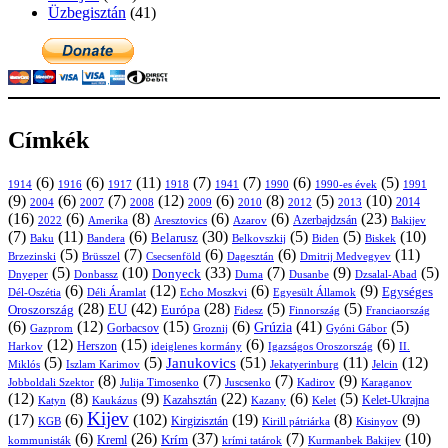
Üzbegisztán
(41)
Címkék
(6)
(6)
(11)
(7)
(7)
(6)
(5)
1914
1916
1917
1918
1941
1990
1991
1990-es évek
(9)
(6)
(7)
(12)
(6)
(8)
(5)
(10)
2004
2007
2008
2009
2010
2013
2014
2012
(16)
(6)
(8)
(6)
(6)
(23)
Azerbajdzsán
2022
Amerika
Aresztovics
Azarov
Bakijev
(7)
(11)
(6)
(30)
(5)
(5)
(10)
Belarusz
Baku
Bandera
Biskek
Belkovszkij
Biden
(5)
(7)
(6)
(6)
(11)
Brüsszel
Csecsenföld
Dagesztán
Dmitrij Medvegyev
Brzezinski
(5)
(10)
(33)
(7)
(9)
(5)
Donyeck
Donbassz
Duma
Dusanbe
Dnyeper
Dzsalal-Abad
(6)
(12)
(6)
(9)
Egységes
Dél-Oszétia
Déli Áramlat
Echo Moszkvi
Egyesült Államok
(28)
(42)
(28)
(5)
(5)
EU
Oroszország
Európa
Franciaország
Fidesz
Finnország
(6)
(12)
(15)
(6)
(41)
(5)
Grúzia
Gazprom
Gorbacsov
Groznij
Gyóni Gábor
(12)
(15)
(6)
(6)
Harkov
Herszon
ideiglenes kormány
Igazságos Oroszország
II.
(5)
(5)
(51)
(11)
(12)
Janukovics
Jekatyerinburg
Jelcin
Miklós
Iszlam Karimov
(8)
(7)
(7)
(9)
Jobboldali Szektor
Julija Timosenko
Juscsenko
Kadirov
Karaganov
(12)
(8)
(9)
(22)
(6)
(5)
Kazahsztán
Katyn
Kaukázus
Kazany
Kelet-Ukrajna
Kelet
Kijev
(17)
(6)
(102)
(19)
(8)
(9)
Kirgizisztán
KGB
Kirill pátriárka
Kisinyov
(6)
(26)
(37)
(7)
(10)
Krím
Kreml
kommunisták
krími tatárok
Kurmanbek Bakijev