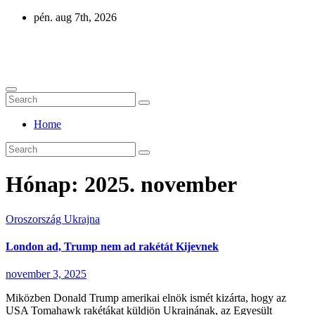
Skip
pén. aug 7th, 2026
to
content
Eurázsia
Home
Hónap:
2025. november
Oroszország
Ukrajna
London ad, Trump nem ad rakétát Kijevnek
november 3, 2025
Miközben Donald Trump amerikai elnök ismét kizárta, hogy az
USA Tomahawk rakétákat küldjön Ukrajnának, az Egyesült