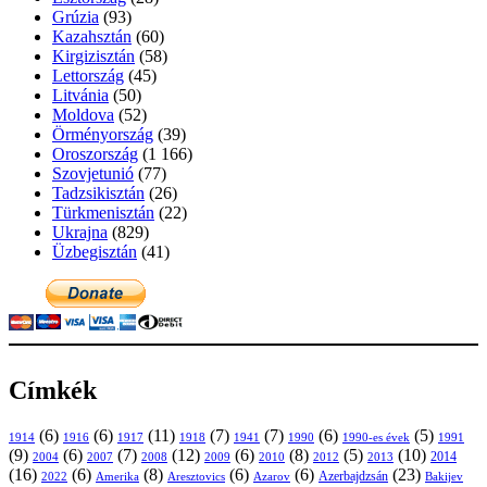
Grúzia
(93)
Kazahsztán
(60)
Kirgizisztán
(58)
Lettország
(45)
Litvánia
(50)
Moldova
(52)
Örményország
(39)
Oroszország
(1 166)
Szovjetunió
(77)
Tadzsikisztán
(26)
Türkmenisztán
(22)
Ukrajna
(829)
Üzbegisztán
(41)
Címkék
(6)
(6)
(11)
(7)
(7)
(6)
(5)
1914
1916
1917
1918
1941
1990
1991
1990-es évek
(9)
(6)
(7)
(12)
(6)
(8)
(5)
(10)
2004
2007
2008
2009
2010
2013
2014
2012
(16)
(6)
(8)
(6)
(6)
(23)
Azerbajdzsán
2022
Amerika
Aresztovics
Azarov
Bakijev