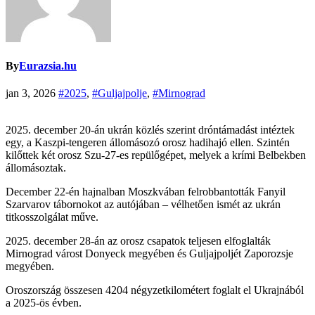
By
Eurazsia.hu
jan 3, 2026
#2025
,
#Guljajpolje
,
#Mirnograd
2025. december 20-án ukrán közlés szerint dróntámadást intéztek
egy, a Kaszpi-tengeren állomásozó orosz hadihajó ellen. Szintén
kilőttek két orosz Szu-27-es repülőgépet, melyek a krími Belbekben
állomásoztak.
December 22-én hajnalban Moszkvában felrobbantották Fanyil
Szarvarov tábornokot az autójában – vélhetően ismét az ukrán
titkosszolgálat műve.
2025. december 28-án az orosz csapatok teljesen elfoglalták
Mirnograd várost Donyeck megyében és Guljajpoljét Zaporozsje
megyében.
Oroszország összesen 4204 négyzetkilométert foglalt el Ukrajnából
a 2025-ös évben.