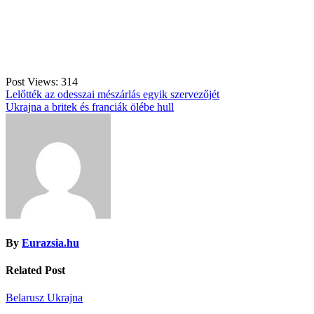
Post Views:
314
Bejegyzés
Lelőtték az odesszai mészárlás egyik szervezőjét
Ukrajna a britek és franciák ölébe hull
navigáció
By
Eurazsia.hu
Related Post
Belarusz
Ukrajna