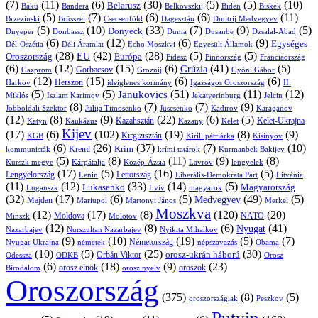
(7)
(11)
(6)
(30)
(5)
(5)
(10)
Belarusz
Baku
Bandera
Biskek
Belkovszkij
Biden
(5)
(7)
(6)
(6)
(11)
Brüsszel
Csecsenföld
Dagesztán
Dmitrij Medvegyev
Brzezinski
(5)
(10)
(33)
(7)
(9)
(5)
Donyeck
Donbassz
Duma
Dusanbe
Dnyeper
Dzsalal-Abad
(6)
(12)
(6)
(9)
Egységes
Dél-Oszétia
Déli Áramlat
Echo Moszkvi
Egyesült Államok
(28)
(42)
(28)
(5)
(5)
EU
Oroszország
Európa
Franciaország
Fidesz
Finnország
(6)
(12)
(15)
(6)
(41)
(5)
Grúzia
Gazprom
Gorbacsov
Groznij
Gyóni Gábor
(12)
(15)
(6)
(6)
Harkov
Herszon
ideiglenes kormány
Igazságos Oroszország
II.
(5)
(5)
(51)
(11)
(12)
Janukovics
Jekatyerinburg
Jelcin
Miklós
Iszlam Karimov
(8)
(7)
(7)
(9)
Jobboldali Szektor
Julija Timosenko
Juscsenko
Kadirov
Karaganov
(12)
(8)
(9)
(22)
(6)
(5)
Kazahsztán
Katyn
Kaukázus
Kazany
Kelet-Ukrajna
Kelet
Kijev
(17)
(6)
(102)
(19)
(8)
(9)
Kirgizisztán
KGB
Kirill pátriárka
Kisinyov
(6)
(26)
(37)
(7)
(10)
Krím
Kreml
kommunisták
krími tatárok
Kurmanbek Bakijev
(5)
(8)
(11)
(9)
(8)
Kárpátalja
Közép-Ázsia
Lavrov
lengyelek
Kurszk megye
(17)
(5)
(16)
(5)
Lengyelország
Lettország
Litvánia
Lenin
Liberális-Demokrata Párt
(11)
(12)
(33)
(14)
(5)
Lukasenko
Magyarország
Luganszk
Lviv
magyarok
(32)
(17)
(6)
(5)
(49)
(5)
Medvegyev
Majdan
Mariupol
Martonyi János
Merkel
Moszkva
(12)
(17)
(8)
(120)
(20)
NATO
Minszk
Moldova
Molotov
(12)
(8)
(6)
(41)
Nyugat
Nazarbajev
Nurszultan Nazarbajev
Nyikita Mihalkov
(9)
(10)
(19)
(5)
(7)
Németország
Nyugat-Ukrajna
németek
Obama
népszavazás
(10)
(5)
(25)
(30)
Orbán Viktor
orosz-ukrán háború
Odessza
Orosz
ODKB
(6)
(18)
(9)
(23)
orosz elnök
oroszok
Birodalom
orosz nyelv
Oroszország
(375)
(8)
(5)
oroszországiak
Peszkov
Putyin