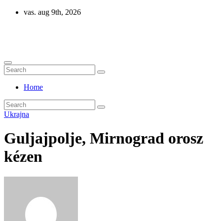
Skip
vas. aug 9th, 2026
to
content
Eurázsia
Home
Ukrajna
Guljajpolje, Mirnograd orosz
kézen