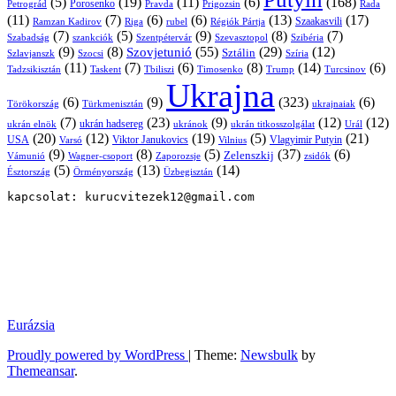
(5)
(19)
(11)
(6)
(168)
Porosenko
Pravda
Prigozsin
Rada
Petrográd
(11)
(7)
(6)
(6)
(13)
(17)
Ramzan Kadirov
Riga
rubel
Régiók Pártja
Szaakasvili
(7)
(5)
(9)
(8)
(7)
Szabadság
Szentpétervár
Szevasztopol
Szibéria
szankciók
(9)
(8)
(55)
(29)
(12)
Szovjetunió
Sztálin
Szlavjanszk
Szocsi
Szíria
(11)
(7)
(6)
(8)
(14)
(6)
Tadzsikisztán
Taskent
Tbiliszi
Timosenko
Trump
Turcsinov
Ukrajna
(6)
(9)
(323)
(6)
Törökország
Türkmenisztán
ukrajnaiak
(7)
(23)
(9)
(12)
(12)
ukrán hadsereg
ukrán elnök
ukránok
ukrán titkosszolgálat
Urál
(20)
(12)
(19)
(5)
(21)
USA
Viktor Janukovics
Vlagyimir Putyin
Varsó
Vilnius
(9)
(8)
(5)
(37)
(6)
Zelenszkij
Vámunió
Wagner-csoport
zsidók
Zaporozsje
(5)
(13)
(14)
Örményország
Üzbegisztán
Észtország
kapcsolat: kurucvitezek12@gmail.com
Eurázsia
Proudly powered by WordPress
|
Theme:
Newsbulk
by
Themeansar
.