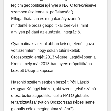
legitim geopolitikai igényei a NATO törekvéseivel
szemben (ez lenne a „pofátlanság”).
Elfogadhatatlan és megakadályozandó
mindenféle orosz geopolitikai törekvés, mint
amilyen például az eurázsiai integráció.
Gyarmatinak viszont abban kétségtelenül igaza
volt szerintem, hogy sokan túlértékelték
Oroszország erejét 2013 végére. Legfőképpen a
Kreml, mely már 2013-ban nyers erőpolitikába
kezdett Ukrajna kapcsán.
Hasonló szellemiségben beszélt Póti László
(Magyar Külügyi Intézet), aki szerint „első számú
orosz biztonságpolitikai cél a NATO globális
feltartóztatása” (vajon Oroszország képes lenne
globális célok megfogalmazására?).