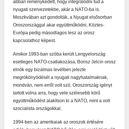
abban reménykedett, hogy integrálódni tud a
nyugati szervezetekbe, akár a NATO-ba is.
Moszkvában azt gondolták, a Nyugat elsősorban
Oroszországgal akar együttműködni, Köztes-
Európa pedig másodlagos lesz az orosz
kapcsolathoz képest.
Amikor 1993-ban szóba került Lengyelország
esetleges NATO-csatlakozása, Borisz Jelcin orosz
elnök egy bizalmas levélben jelezte
megrökönyödését a nyugati nagyhatalmaknak,
mondván, nem erről volt szó. Oroszország igényt
tartott volna arra, hogy vele szélesebb körű
együttműködést alakítson ki a NATO, mint a volt
szocialista országokkal.
1994-ben az amerikaiak az oroszok értésére