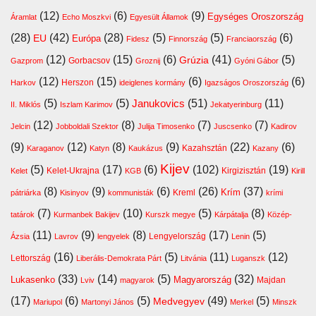
(12)
(6)
(9)
Egységes Oroszország
Áramlat
Echo Moszkvi
Egyesült Államok
(28)
(42)
(28)
(5)
(5)
(6)
EU
Európa
Fidesz
Finnország
Franciaország
(12)
(15)
(6)
(41)
(5)
Grúzia
Gazprom
Gorbacsov
Groznij
Gyóni Gábor
(12)
(15)
(6)
(6)
Harkov
Herszon
ideiglenes kormány
Igazságos Oroszország
(5)
(5)
(51)
(11)
Janukovics
II. Miklós
Iszlam Karimov
Jekatyerinburg
(12)
(8)
(7)
(7)
Jelcin
Jobboldali Szektor
Julija Timosenko
Juscsenko
Kadirov
(9)
(12)
(8)
(9)
(22)
(6)
Kazahsztán
Karaganov
Katyn
Kaukázus
Kazany
Kijev
(5)
(17)
(6)
(102)
(19)
Kelet-Ukrajna
Kirgizisztán
Kelet
KGB
Kirill
(8)
(9)
(6)
(26)
(37)
Krím
Kreml
pátriárka
Kisinyov
kommunisták
krími
(7)
(10)
(5)
(8)
tatárok
Kurmanbek Bakijev
Kurszk megye
Kárpátalja
Közép-
(11)
(9)
(8)
(17)
(5)
Lengyelország
Ázsia
Lavrov
lengyelek
Lenin
(16)
(5)
(11)
(12)
Lettország
Liberális-Demokrata Párt
Litvánia
Luganszk
(33)
(14)
(5)
(32)
Lukasenko
Magyarország
Majdan
Lviv
magyarok
(17)
(6)
(5)
(49)
(5)
Medvegyev
Mariupol
Martonyi János
Merkel
Minszk