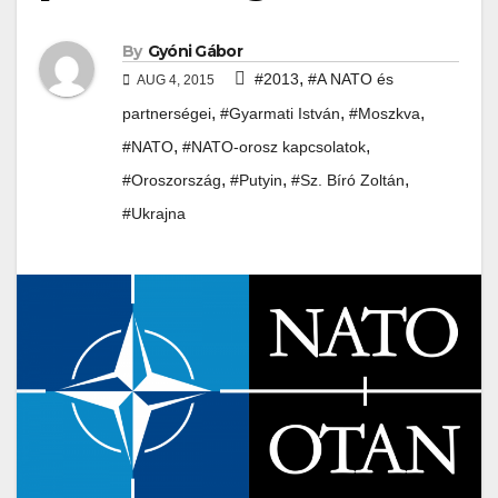
By
Gyóni Gábor
,
#2013
#A NATO és
AUG 4, 2015
,
,
,
partnerségei
#Gyarmati István
#Moszkva
,
,
#NATO
#NATO-orosz kapcsolatok
,
,
,
#Oroszország
#Putyin
#Sz. Bíró Zoltán
#Ukrajna