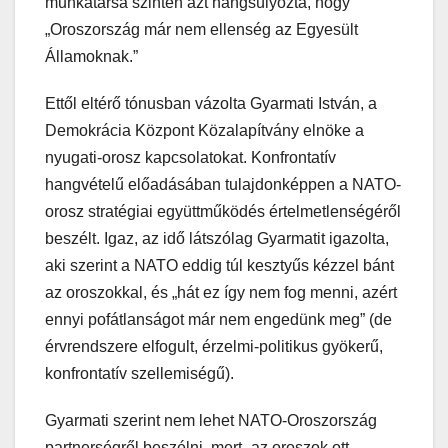
munkatársa szintén azt hangsúlyozta, hogy
„Oroszország már nem ellenség az Egyesült
Államoknak.”
Ettől eltérő tónusban vázolta Gyarmati István, a
Demokrácia Központ Közalapítvány elnöke a
nyugati-orosz kapcsolatokat. Konfrontatív
hangvételű előadásában tulajdonképpen a NATO-
orosz stratégiai együttműködés értelmetlenségéről
beszélt. Igaz, az idő látszólag Gyarmatit igazolta,
aki szerint a NATO eddig túl kesztyűs kézzel bánt
az oroszokkal, és „hát ez így nem fog menni, azért
ennyi pofátlanságot már nem engedünk meg” (de
érvrendszere elfogult, érzelmi-politikus gyökerű,
konfrontatív szellemiségű).
Gyarmati szerint nem lehet NATO-Oroszország
partnerségről beszélni, mert „az oroszok ott