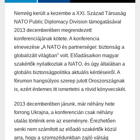
Nemrég került a kezembe a XXI. Század Társaság
NATO Public Diplomacy Division támogatásával
2013 decemberében megrendezett
konferenciájának kötete. A konferencia
elnevezése „A NATO és partnerségei: biztonság a
globalizált világban” volt. Előadásaikon magyar
szakértők nyilatkoztak a NATO, és úgy általában a
globális biztonságpolitika aktuális kérdéseiről. A
fórumon hangsúlyos szerep jutott Oroszországnak
is, ezért érdemes itt ismertetni a rövid könyvecskét.
2013 decemberében járunk, már néhány hete
forrong Ukrajna, a konferencián csak néhány
utalás történik erre az eseményre. Érezhetően
senki nem számított az előadó szakértők közül
arra, hogy a szomszédunkban zajló válság