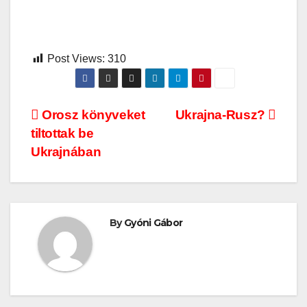
Post Views:
310
Bejegyzés
Orosz könyveket
Ukrajna-Rusz?
tiltottak be
navigáció
Ukrajnában
By
Gyóni Gábor