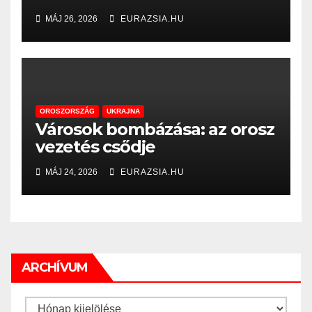
MÁJ 26, 2026
EURAZSIA.HU
OROSZORSZÁG
UKRAJNA
Városok bombázása: az orosz
vezetés csődje
MÁJ 24, 2026
EURAZSIA.HU
ARCHÍVUM
Archívum