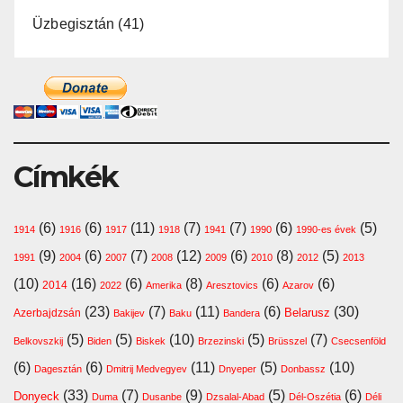
Üzbegisztán
(41)
Címkék
(6)
(6)
(11)
(7)
(7)
(6)
(5)
1914
1916
1917
1918
1941
1990
1990-es évek
(9)
(6)
(7)
(12)
(6)
(8)
(5)
1991
2004
2007
2008
2009
2010
2012
2013
(10)
(16)
(6)
(8)
(6)
(6)
2014
2022
Amerika
Aresztovics
Azarov
(23)
(7)
(11)
(6)
(30)
Belarusz
Azerbajdzsán
Bakijev
Baku
Bandera
(5)
(5)
(10)
(5)
(7)
Belkovszkij
Biden
Biskek
Brzezinski
Brüsszel
Csecsenföld
(6)
(6)
(11)
(5)
(10)
Dagesztán
Dmitrij Medvegyev
Dnyeper
Donbassz
(33)
(7)
(9)
(5)
(6)
Donyeck
Duma
Dusanbe
Dzsalal-Abad
Dél-Oszétia
Déli