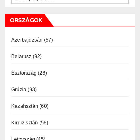
ORSZÁGOK
Azerbajdzsán
(57)
Belarusz
(92)
Észtország
(28)
Grúzia
(93)
Kazahsztán
(60)
Kirgizisztán
(58)
Lettország
(45)