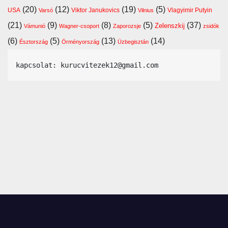
(20)
(12)
(19)
(5)
USA
Viktor Janukovics
Vlagyimir Putyin
Varsó
Vilnius
(21)
(9)
(8)
(5)
(37)
Zelenszkij
Vámunió
Wagner-csoport
Zaporozsje
zsidók
(6)
(5)
(13)
(14)
Észtország
Örményország
Üzbegisztán
kapcsolat: kurucvitezek12@gmail.com