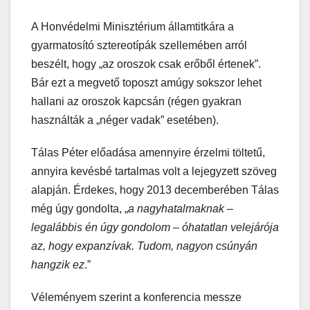
A Honvédelmi Minisztérium államtitkára a
gyarmatosító sztereotípák szellemében arról
beszélt, hogy „az oroszok csak erőből értenek”.
Bár ezt a megvető toposzt amúgy sokszor lehet
hallani az oroszok kapcsán (régen gyakran
használták a „néger vadak” esetében).
Tálas Péter előadása amennyire érzelmi töltetű,
annyira kevésbé tartalmas volt a lejegyzett szöveg
alapján. Érdekes, hogy 2013 decemberében Tálas
még úgy gondolta, „
a nagyhatalmaknak –
legalábbis én úgy gondolom – óhatatlan velejárója
az, hogy expanzívak. Tudom, nagyon csúnyán
hangzik ez
.”
Véleményem szerint a konferencia messze