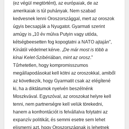
(ez végül megtörtént), az európaiak, de az
amerikaiak is túl puhányak. Nem szabad
kedvesnek lenni Oroszországgal, mert az oroszok
úgyis becsapják a Nyugatot. Gyarmati szerint
amúgy is „10 év múlva Putyin vagy utóda,
kétségbeesetten fog kopogtatni a NATO ajtaján”,
Kínától védelmet kérve. „
De már most is több a
kínai Kelet-Szibériában, mint az orosz
.”
Tűrhetetlen, hogy kompromisszumos
megállapodásokat kell kötni az oroszokkal, amiből
az következik, hogy Gyarmatit csak az elégítené
ki, ha a diktátumok nyelvén beszélnénk
Moszkvával. Egyszóval, az oroszokat helyre kell
tenni, nem partnerségre kell velük törekedni,
hanem a konfrontációt is felvállalva folytatni az
expanzív politikát, és semmi esetre sem lehet
elismerni azt, hogy Oroszországnak is lehetnek