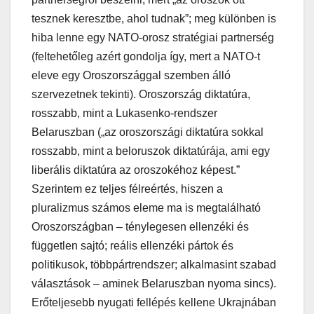
tesznek keresztbe, ahol tudnak”; meg különben is
hiba lenne egy NATO-orosz stratégiai partnerség
(feltehetőleg azért gondolja így, mert a NATO-t
eleve egy Oroszországgal szemben álló
szervezetnek tekinti). Oroszország diktatúra,
rosszabb, mint a Lukasenko-rendszer
Belaruszban („az oroszországi diktatúra sokkal
rosszabb, mint a beloruszok diktatúrája, ami egy
liberális diktatúra az oroszokéhoz képest.”
Szerintem ez teljes félreértés, hiszen a
pluralizmus számos eleme ma is megtalálható
Oroszországban – ténylegesen ellenzéki és
független sajtó; reális ellenzéki pártok és
politikusok, többpártrendszer; alkalmasint szabad
választások – aminek Belaruszban nyoma sincs).
Erőteljesebb nyugati fellépés kellene Ukrajnában