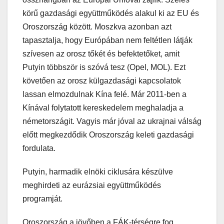
körű gazdasági együttműködés alakul ki az EU és
Oroszország között. Moszkva azonban azt
tapasztalja, hogy Európában nem feltétlen látják
szívesen az orosz tőkét és befektetőket, amit
Putyin többször is szóvá tesz (Opel, MOL). Ezt
követően az orosz külgazdasági kapcsolatok
lassan elmozdulnak Kína felé. Már 2011-ben a
Kínával folytatott kereskedelem meghaladja a
németországit. Vagyis már jóval az ukrajnai válság
előtt megkezdődik Oroszország keleti gazdasági
fordulata.
Putyin, harmadik elnöki ciklusára készülve
meghirdeti az eurázsiai együttműködés
programját.
Oroszország a jövőben a FÁK-térségre fog