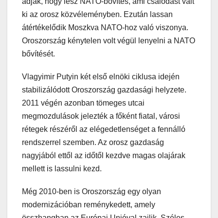
adják, hogy lesz NATO-bővítés, ami csalódást vált
ki az orosz közvéleményben. Ezután lassan
átértékelődik Moszkva NATO-hoz való viszonya.
Oroszország kénytelen volt végül lenyelni a NATO
bővítését.
Vlagyimir Putyin két első elnöki ciklusa idején
stabilizálódott Oroszország gazdasági helyzete.
2011 végén azonban tömeges utcai
megmozdulások jelezték a főként fiatal, városi
rétegek részéről az elégedetlenséget a fennálló
rendszerrel szemben. Az orosz gazdaság
nagyjából ettől az időtől kezdve magas olajárak
mellett is lassulni kezd.
Még 2010-ben is Oroszország egy olyan
modernizációban reménykedett, amely
összhangban az Európai Unióval zajlik. Széles