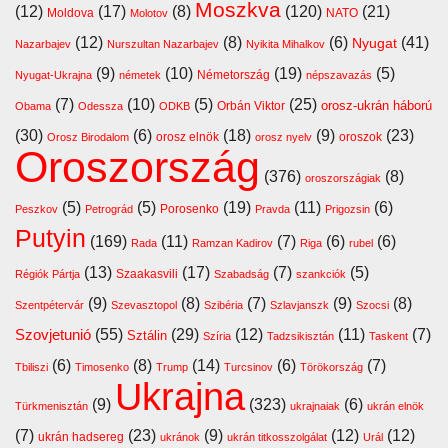
Moszkva
(12)
(17)
(8)
(120)
(21)
Moldova
NATO
Molotov
(12)
(8)
(6)
(41)
Nyugat
Nazarbajev
Nurszultan Nazarbajev
Nyikita Mihalkov
(9)
(10)
(19)
(5)
Németország
Nyugat-Ukrajna
németek
népszavazás
(7)
(10)
(5)
(25)
orosz-ukrán háború
Orbán Viktor
Obama
Odessza
ODKB
(30)
(6)
(18)
(9)
(23)
orosz elnök
oroszok
Orosz Birodalom
orosz nyelv
Oroszország
(376)
(8)
oroszországiak
(5)
(5)
(19)
(11)
(6)
Porosenko
Peszkov
Petrográd
Pravda
Prigozsin
Putyin
(169)
(11)
(7)
(6)
(6)
Rada
Ramzan Kadirov
Riga
rubel
(13)
(17)
(7)
(5)
Szaakasvili
Régiók Pártja
Szabadság
szankciók
(9)
(8)
(7)
(9)
(8)
Szentpétervár
Szevasztopol
Szibéria
Szlavjanszk
Szocsi
Szovjetunió
(55)
(29)
(12)
(11)
(7)
Sztálin
Szíria
Tadzsikisztán
Taskent
(6)
(8)
(14)
(6)
(7)
Tbiliszi
Timosenko
Trump
Turcsinov
Törökország
Ukrajna
(9)
(323)
(6)
Türkmenisztán
ukrajnaiak
ukrán elnök
(7)
(23)
(9)
(12)
(12)
ukrán hadsereg
ukránok
ukrán titkosszolgálat
Urál