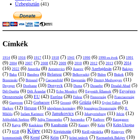
Üzbegisztán
(41)
Címkék
(6)
(6)
(11)
(7)
(7)
(6)
(5)
1914
1916
1917
1918
1941
1990
1991
1990-es évek
(9)
(6)
(7)
(12)
(6)
(8)
(5)
(10)
2004
2007
2008
2009
2010
2013
2014
2012
(16)
(6)
(8)
(6)
(6)
(23)
Azerbajdzsán
2022
Amerika
Aresztovics
Azarov
Bakijev
(7)
(11)
(6)
(30)
(5)
(5)
(10)
Belarusz
Baku
Bandera
Biskek
Belkovszkij
Biden
(5)
(7)
(6)
(6)
(11)
Brüsszel
Csecsenföld
Dagesztán
Dmitrij Medvegyev
Brzezinski
(5)
(10)
(33)
(7)
(9)
(5)
Donyeck
Donbassz
Duma
Dusanbe
Dnyeper
Dzsalal-Abad
(6)
(12)
(6)
(9)
Egységes
Dél-Oszétia
Déli Áramlat
Echo Moszkvi
Egyesült Államok
(28)
(42)
(28)
(5)
(5)
EU
Oroszország
Európa
Franciaország
Fidesz
Finnország
(6)
(12)
(15)
(6)
(41)
(5)
Grúzia
Gazprom
Gorbacsov
Groznij
Gyóni Gábor
(12)
(15)
(6)
(6)
Harkov
Herszon
ideiglenes kormány
Igazságos Oroszország
II.
(5)
(5)
(51)
(11)
(12)
Janukovics
Jekatyerinburg
Jelcin
Miklós
Iszlam Karimov
(8)
(7)
(7)
(9)
Jobboldali Szektor
Julija Timosenko
Juscsenko
Kadirov
Karaganov
(12)
(8)
(9)
(22)
(6)
(5)
Kazahsztán
Katyn
Kaukázus
Kazany
Kelet-Ukrajna
Kelet
Kijev
(17)
(6)
(102)
(19)
(8)
(9)
Kirgizisztán
KGB
Kirill pátriárka
Kisinyov
(6)
(26)
(37)
(7)
(10)
Krím
Kreml
kommunisták
krími tatárok
Kurmanbek Bakijev