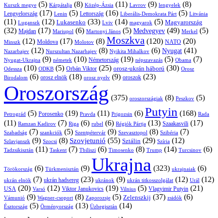
(5)
(8)
(11)
(9)
(8)
Kárpátalja
Közép-Ázsia
Lavrov
lengyelek
Kurszk megye
(17)
(5)
(16)
(5)
Lengyelország
Lettország
Litvánia
Lenin
Liberális-Demokrata Párt
(11)
(12)
(33)
(14)
(5)
Lukasenko
Magyarország
Luganszk
Lviv
magyarok
(32)
(17)
(6)
(5)
(49)
(5)
Medvegyev
Majdan
Mariupol
Martonyi János
Merkel
Moszkva
(12)
(17)
(8)
(120)
(20)
NATO
Minszk
Moldova
Molotov
(12)
(8)
(6)
(41)
Nyugat
Nazarbajev
Nurszultan Nazarbajev
Nyikita Mihalkov
(9)
(10)
(19)
(5)
(7)
Németország
Nyugat-Ukrajna
németek
Obama
népszavazás
(10)
(5)
(25)
(30)
Orbán Viktor
orosz-ukrán háború
Odessza
Orosz
ODKB
(6)
(18)
(9)
(23)
orosz elnök
oroszok
Birodalom
orosz nyelv
Oroszország
(375)
(8)
(5)
oroszországiak
Peszkov
Putyin
(5)
(19)
(11)
(6)
(168)
Porosenko
Pravda
Prigozsin
Rada
Petrográd
(11)
(7)
(6)
(6)
(13)
(17)
Ramzan Kadirov
Riga
rubel
Régiók Pártja
Szaakasvili
(7)
(5)
(9)
(8)
(7)
Szabadság
Szentpétervár
Szevasztopol
Szibéria
szankciók
(9)
(8)
(55)
(29)
(12)
Szovjetunió
Sztálin
Szlavjanszk
Szocsi
Szíria
(11)
(7)
(6)
(8)
(14)
(6)
Tadzsikisztán
Taskent
Tbiliszi
Timosenko
Trump
Turcsinov
Ukrajna
(6)
(9)
(323)
(6)
Törökország
Türkmenisztán
ukrajnaiak
(7)
(23)
(9)
(12)
(12)
ukrán hadsereg
ukrán elnök
ukránok
ukrán titkosszolgálat
Urál
(20)
(12)
(19)
(5)
(21)
USA
Viktor Janukovics
Vlagyimir Putyin
Varsó
Vilnius
(9)
(8)
(5)
(37)
(6)
Zelenszkij
Vámunió
Wagner-csoport
zsidók
Zaporozsje
(5)
(13)
(14)
Örményország
Üzbegisztán
Észtország