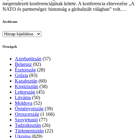
megrendezett konferenciájának kötete. A konferencia elnevezése „A
NATO és partnerségei: biztonság a globalizált világban” volt.…
Archívum
Archívum
Országok
Azerbajdzsán
(57)
Belarusz
(92)
Észtország
(28)
Grúzia
(93)
Kazahsztán
(60)
Kirgizisztán
(58)
Lettország
(45)
Litvánia
(50)
Moldova
(52)
Örményország
(39)
Oroszország
(1 166)
Szovjetunió
(77)
Tadzsikisztán
(26)
Türkmenisztán
(22)
Ukrajna
(829)