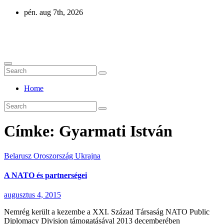
Skip
pén. aug 7th, 2026
to
content
Eurázsia
Home
Címke:
Gyarmati István
Belarusz
Oroszország
Ukrajna
A NATO és partnerségei
augusztus 4, 2015
Nemrég került a kezembe a XXI. Század Társaság NATO Public
Diplomacy Division támogatásával 2013 decemberében