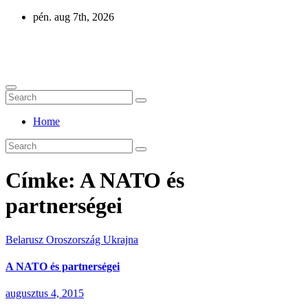
Skip
pén. aug 7th, 2026
to
content
Eurázsia
Home
Címke:
A NATO és
partnerségei
Belarusz
Oroszország
Ukrajna
A NATO és partnerségei
augusztus 4, 2015