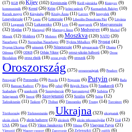
Kijev
(17)
(6)
(102)
(19)
(8)
(9)
Kirgizisztán
KGB
Kirill pátriárka
Kisinyov
(6)
(26)
(37)
(7)
(10)
Krím
Kreml
kommunisták
krími tatárok
Kurmanbek Bakijev
(5)
(8)
(11)
(9)
(8)
Kárpátalja
Közép-Ázsia
Lavrov
lengyelek
Kurszk megye
(17)
(5)
(16)
(5)
Lengyelország
Lettország
Litvánia
Lenin
Liberális-Demokrata Párt
(11)
(12)
(33)
(14)
(5)
Lukasenko
Magyarország
Luganszk
Lviv
magyarok
(32)
(17)
(6)
(5)
(49)
(5)
Medvegyev
Majdan
Mariupol
Martonyi János
Merkel
Moszkva
(12)
(17)
(8)
(120)
(20)
NATO
Minszk
Moldova
Molotov
(12)
(8)
(6)
(41)
Nyugat
Nazarbajev
Nurszultan Nazarbajev
Nyikita Mihalkov
(9)
(10)
(19)
(5)
(7)
Németország
Nyugat-Ukrajna
németek
Obama
népszavazás
(10)
(5)
(25)
(30)
Orbán Viktor
orosz-ukrán háború
Odessza
Orosz
ODKB
(6)
(18)
(9)
(23)
orosz elnök
oroszok
Birodalom
orosz nyelv
Oroszország
(375)
(8)
(5)
oroszországiak
Peszkov
Putyin
(5)
(19)
(11)
(6)
(168)
Porosenko
Pravda
Prigozsin
Rada
Petrográd
(11)
(7)
(6)
(6)
(13)
(17)
Ramzan Kadirov
Riga
rubel
Régiók Pártja
Szaakasvili
(7)
(5)
(9)
(8)
(7)
Szabadság
Szentpétervár
Szevasztopol
Szibéria
szankciók
(9)
(8)
(55)
(29)
(12)
Szovjetunió
Sztálin
Szlavjanszk
Szocsi
Szíria
(11)
(7)
(6)
(8)
(14)
(6)
Tadzsikisztán
Taskent
Tbiliszi
Timosenko
Trump
Turcsinov
Ukrajna
(6)
(9)
(323)
(6)
Törökország
Türkmenisztán
ukrajnaiak
(7)
(23)
(9)
(12)
(12)
ukrán hadsereg
ukrán elnök
ukránok
ukrán titkosszolgálat
Urál
(20)
(12)
(19)
(5)
(21)
USA
Viktor Janukovics
Vlagyimir Putyin
Varsó
Vilnius
(9)
(8)
(5)
(37)
(6)
Zelenszkij
Vámunió
Wagner-csoport
zsidók
Zaporozsje