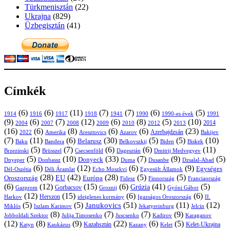
Türkmenisztán
(22)
Ukrajna
(829)
Üzbegisztán
(41)
Címkék
(6)
(6)
(11)
(7)
(7)
(6)
(5)
1914
1916
1917
1918
1941
1990
1991
1990-es évek
(9)
(6)
(7)
(12)
(6)
(8)
(5)
(10)
2004
2007
2008
2009
2010
2013
2014
2012
(16)
(6)
(8)
(6)
(6)
(23)
Azerbajdzsán
2022
Amerika
Aresztovics
Azarov
Bakijev
(7)
(11)
(6)
(30)
(5)
(5)
(10)
Belarusz
Baku
Bandera
Biskek
Belkovszkij
Biden
(5)
(7)
(6)
(6)
(11)
Brüsszel
Csecsenföld
Dagesztán
Dmitrij Medvegyev
Brzezinski
(5)
(10)
(33)
(7)
(9)
(5)
Donyeck
Donbassz
Duma
Dusanbe
Dnyeper
Dzsalal-Abad
(6)
(12)
(6)
(9)
Egységes
Dél-Oszétia
Déli Áramlat
Echo Moszkvi
Egyesült Államok
(28)
(42)
(28)
(5)
(5)
EU
Oroszország
Európa
Franciaország
Fidesz
Finnország
(6)
(12)
(15)
(6)
(41)
(5)
Grúzia
Gazprom
Gorbacsov
Groznij
Gyóni Gábor
(12)
(15)
(6)
(6)
Harkov
Herszon
ideiglenes kormány
Igazságos Oroszország
II.
(5)
(5)
(51)
(11)
(12)
Janukovics
Jekatyerinburg
Jelcin
Miklós
Iszlam Karimov
(8)
(7)
(7)
(9)
Jobboldali Szektor
Julija Timosenko
Juscsenko
Kadirov
Karaganov
(12)
(8)
(9)
(22)
(6)
(5)
Kazahsztán
Katyn
Kaukázus
Kazany
Kelet-Ukrajna
Kelet