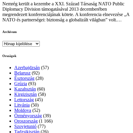
Nemrég került a kezembe a XXI. Század Társaság NATO Public
Diplomacy Division támogatásával 2013 decemberében
megrendezett konferenciájának kötete. A konferencia elnevezése „A
NATO és partnerségei: biztonság a globalizált világban” volt.…
Archívum
Archívum
Országok
Azerbajdzsán
(57)
Belarusz
(92)
Észtország
(28)
Grúzia
(93)
Kazahsztán
(60)
Kirgizisztán
(58)
Lettország
(45)
Litvánia
(50)
Moldova
(52)
Örményország
(39)
Oroszország
(1 166)
Szovjetunió
(77)
Tadzsikisztán
(26)