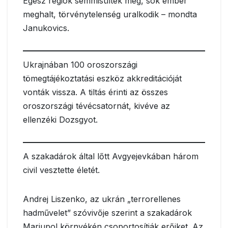
Egész régiók semmisültek meg, sok ember
meghalt, törvénytelenség uralkodik – mondta
Janukovics.
Ukrajnában 100 oroszországi
tömegtájékoztatási eszköz akkreditációját
vonták vissza. A tiltás érinti az összes
oroszországi tévécsatornát, kivéve az
ellenzéki Dozsgyot.
A szakadárok által lőtt Avgyejevkában három
civil vesztette életét.
Andrej Liszenko, az ukrán „terrorellenes
hadművelet” szóvivője szerint a szakadárok
Mariupol környékén csoportosítják erőiket. Az