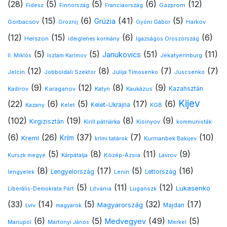
(28)
(5)
(5)
(6)
(12)
Gazprom
Fidesz
Finnország
Franciaország
(15)
(6)
(41)
(5)
Grúzia
Gorbacsov
Harkov
Groznij
Gyóni Gábor
(12)
(15)
(6)
(6)
Herszon
ideiglenes kormány
Igazságos Oroszország
(5)
(5)
(51)
(11)
Janukovics
Jekatyerinburg
II. Miklós
Iszlam Karimov
(12)
(8)
(7)
(7)
Jelcin
Jobboldali Szektor
Julija Timosenko
Juscsenko
(9)
(12)
(8)
(9)
Kazahsztán
Kadirov
Karaganov
Katyn
Kaukázus
Kijev
(22)
(6)
(5)
(17)
(6)
Kelet-Ukrajna
Kazany
Kelet
KGB
(102)
(19)
(8)
(9)
Kirgizisztán
Kirill pátriárka
Kisinyov
kommunisták
(6)
(26)
(37)
(7)
(10)
Krím
Kreml
Kurmanbek Bakijev
krími tatárok
(5)
(8)
(11)
(9)
Kárpátalja
Közép-Ázsia
Lavrov
Kurszk megye
(8)
(17)
(5)
(16)
lengyelek
Lengyelország
Lettország
Lenin
(5)
(11)
(12)
Lukasenko
Litvánia
Luganszk
Liberális-Demokrata Párt
(33)
(14)
(5)
(32)
(17)
Magyarország
Lviv
Majdan
magyarok
(6)
(5)
(49)
(5)
Medvegyev
Mariupol
Martonyi János
Merkel