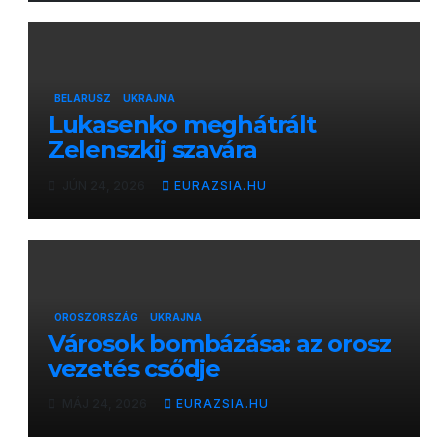
BELARUSZ
UKRAJNA
Lukasenko meghátrált
Zelenszkij szavára
JÚN 24, 2026
EURAZSIA.HU
OROSZORSZÁG
UKRAJNA
Városok bombázása: az orosz
vezetés csődje
MÁJ 24, 2026
EURAZSIA.HU