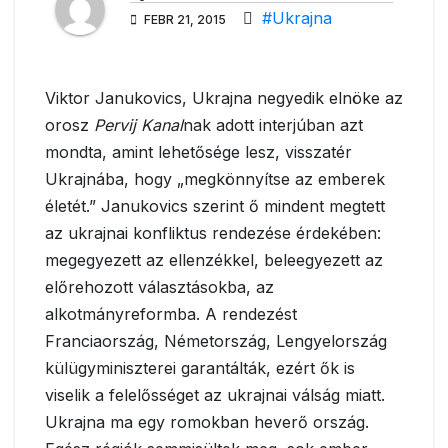
#Ukrajna
FEBR 21, 2015
Viktor Janukovics, Ukrajna negyedik elnöke az
orosz
Pervij Kanal
nak adott interjúban azt
mondta, amint lehetősége lesz, visszatér
Ukrajnába, hogy „megkönnyítse az emberek
életét.” Janukovics szerint ő mindent megtett
az ukrajnai konfliktus rendezése érdekében:
megegyezett az ellenzékkel, beleegyezett az
előrehozott választásokba, az
alkotmányreformba. A rendezést
Franciaország, Németország, Lengyelország
külügyminiszterei garantálták, ezért ők is
viselik a felelősséget az ukrajnai válság miatt.
Ukrajna ma egy romokban heverő ország.