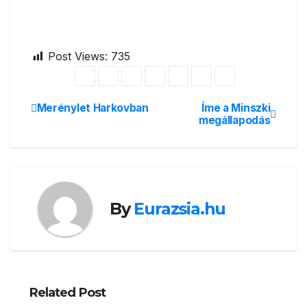
Post Views:
735
Merénylet Harkovban
Íme a Minszki
Bejegyzés
megállapodás
navigáció
By
Eurazsia.hu
Related Post