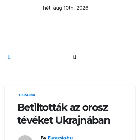
Skip
hét. aug 10th, 2026
to
content
Eurázsia
UKRAJNA
Betiltották az orosz
tévéket Ukrajnában
By
Eurazsia.hu