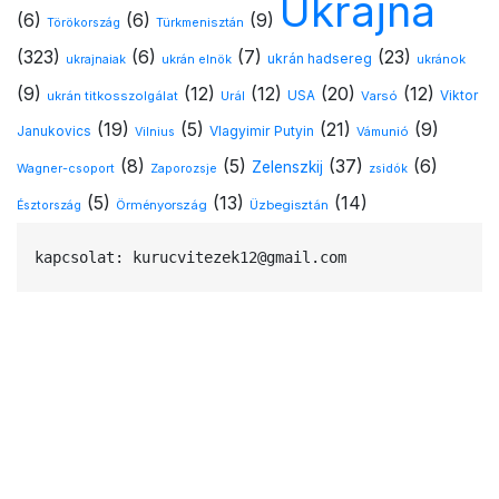
Ukrajna
(6)
(6)
(9)
Türkmenisztán
Törökország
(323)
(6)
(7)
(23)
ukrán hadsereg
ukránok
ukrajnaiak
ukrán elnök
(9)
(12)
(12)
(20)
(12)
USA
ukrán titkosszolgálat
Urál
Varsó
Viktor
(19)
(5)
(21)
(9)
Vlagyimir Putyin
Janukovics
Vámunió
Vilnius
(8)
(5)
(37)
(6)
Zelenszkij
Wagner-csoport
Zaporozsje
zsidók
(5)
(13)
(14)
Örményország
Üzbegisztán
Észtország
kapcsolat: kurucvitezek12@gmail.com