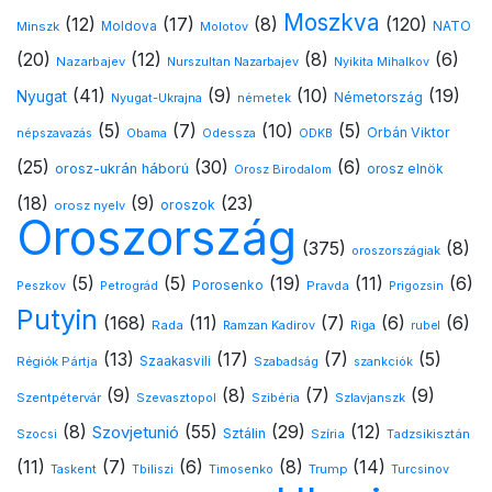
Moszkva
(12)
(17)
(8)
(120)
NATO
Minszk
Moldova
Molotov
(20)
(12)
(8)
(6)
Nazarbajev
Nurszultan Nazarbajev
Nyikita Mihalkov
(41)
(9)
(10)
(19)
Nyugat
Nyugat-Ukrajna
németek
Németország
(5)
(7)
(10)
(5)
Orbán Viktor
Odessza
népszavazás
Obama
ODKB
(25)
(30)
(6)
orosz-ukrán háború
orosz elnök
Orosz Birodalom
(18)
(9)
(23)
oroszok
orosz nyelv
Oroszország
(375)
(8)
oroszországiak
(5)
(5)
(19)
(11)
(6)
Porosenko
Pravda
Peszkov
Petrográd
Prigozsin
Putyin
(168)
(11)
(7)
(6)
(6)
Rada
Ramzan Kadirov
Riga
rubel
(13)
(17)
(7)
(5)
Régiók Pártja
Szaakasvili
Szabadság
szankciók
(9)
(8)
(7)
(9)
Szentpétervár
Szevasztopol
Szlavjanszk
Szibéria
(8)
(55)
(29)
(12)
Szovjetunió
Sztálin
Szocsi
Szíria
Tadzsikisztán
(11)
(7)
(6)
(8)
(14)
Timosenko
Trump
Taskent
Tbiliszi
Turcsinov