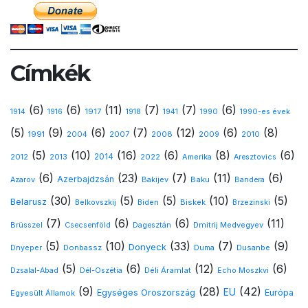
Címkék
(6)
(6)
(11)
(7)
(7)
(6)
1917
1914
1916
1918
1941
1990
1990-es évek
(5)
(9)
(6)
(7)
(12)
(6)
(8)
1991
2008
2010
2004
2007
2009
(5)
(10)
(16)
(6)
(8)
(6)
2013
2014
Amerika
2012
2022
Aresztovics
(6)
(23)
(7)
(11)
(6)
Azerbajdzsán
Baku
Azarov
Bakijev
Bandera
(30)
(5)
(5)
(10)
(5)
Belarusz
Biskek
Belkovszkij
Biden
Brzezinski
(7)
(6)
(6)
(11)
Dmitrij Medvegyev
Brüsszel
Csecsenföld
Dagesztán
(5)
(10)
(33)
(7)
(9)
Donyeck
Donbassz
Dusanbe
Dnyeper
Duma
(5)
(6)
(12)
(6)
Déli Áramlat
Dzsalal-Abad
Dél-Oszétia
Echo Moszkvi
(9)
(28)
(42)
EU
Egységes Oroszország
Európa
Egyesült Államok