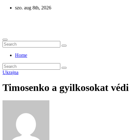
Skip
szo. aug 8th, 2026
to
content
Eurázsia
Home
Ukrajna
Timosenko a gyilkosokat védi