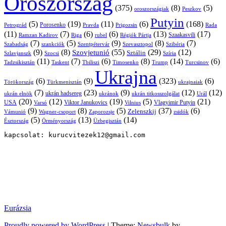
Oroszország
(375)
(8)
(5)
oroszországiak
Peszkov
Putyin
(5)
(19)
(11)
(6)
(168)
Porosenko
Pravda
Prigozsin
Rada
Petrográd
(11)
(7)
(6)
(6)
(13)
(17)
Ramzan Kadirov
Riga
rubel
Régiók Pártja
Szaakasvili
(7)
(5)
(9)
(8)
(7)
Szabadság
Szentpétervár
Szevasztopol
Szibéria
szankciók
(9)
(8)
(55)
(29)
(12)
Szovjetunió
Sztálin
Szlavjanszk
Szocsi
Szíria
(11)
(7)
(6)
(8)
(14)
(6)
Tadzsikisztán
Taskent
Tbiliszi
Timosenko
Trump
Turcsinov
Ukrajna
(6)
(9)
(323)
(6)
Törökország
Türkmenisztán
ukrajnaiak
(7)
(23)
(9)
(12)
(12)
ukrán hadsereg
ukrán elnök
ukránok
ukrán titkosszolgálat
Urál
(20)
(12)
(19)
(5)
(21)
USA
Viktor Janukovics
Vlagyimir Putyin
Varsó
Vilnius
(9)
(8)
(5)
(37)
(6)
Zelenszkij
Vámunió
Wagner-csoport
zsidók
Zaporozsje
(5)
(13)
(14)
Örményország
Üzbegisztán
Észtország
kapcsolat: kurucvitezek12@gmail.com
Eurázsia
Proudly powered by WordPress
|
Theme:
Newsbulk
by