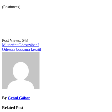
(Postimees)
Post Views:
643
Bejegyzés
Mi történt Odesszában?
Odessza bosszúra készül
navigáció
By
Gyóni Gábor
Related Post