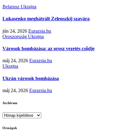
Belarusz
Ukrajna
Lukasenko meghátrált Zelenszkij szavára
jún 24, 2026
Eurazsia.hu
Oroszország
Ukrajna
Városok bombázása: az orosz vezetés csődje
máj 24, 2026
Eurazsia.hu
Ukrajna
Ukrán városok bombázása
máj 24, 2026
Eurazsia.hu
Archívum
Archívum
Országok