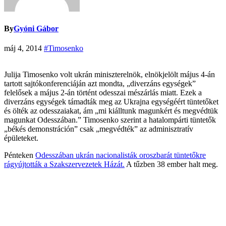
By
Gyóni Gábor
máj 4, 2014
#Timosenko
Julija Timosenko volt ukrán miniszterelnök, elnökjelölt május 4-án
tartott sajtókonferenciáján azt mondta, „diverzáns egységek”
felelősek a május 2-án történt odesszai mészárlás miatt. Ezek a
diverzáns egységek támadták meg az Ukrajna egységéért tüntetőket
és ölték az odesszaiakat, ám „mi kiálltunk magunkért és megvédtük
magunkat Odesszában.” Timosenko szerint a hatalompárti tüntetők
„békés demonstráción” csak „megvédték” az adminisztratív
épületeket.
Pénteken
Odesszában ukrán nacionalisták oroszbarát tüntetőkre
rágyújtották a Szakszervezetek Házát.
A tűzben 38 ember halt meg.