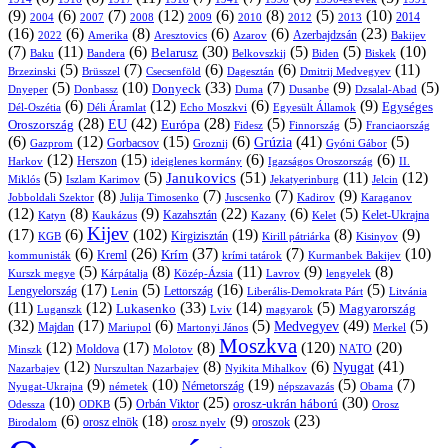
(9)
(6)
(7)
(12)
(6)
(8)
(5)
(10)
2004
2007
2008
2009
2010
2013
2014
2012
(16)
(6)
(8)
(6)
(6)
(23)
Azerbajdzsán
2022
Amerika
Aresztovics
Azarov
Bakijev
(7)
(11)
(6)
(30)
(5)
(5)
(10)
Belarusz
Baku
Bandera
Biskek
Belkovszkij
Biden
(5)
(7)
(6)
(6)
(11)
Brüsszel
Csecsenföld
Dagesztán
Dmitrij Medvegyev
Brzezinski
(5)
(10)
(33)
(7)
(9)
(5)
Donyeck
Donbassz
Duma
Dusanbe
Dnyeper
Dzsalal-Abad
(6)
(12)
(6)
(9)
Egységes
Dél-Oszétia
Déli Áramlat
Echo Moszkvi
Egyesült Államok
(28)
(42)
(28)
(5)
(5)
EU
Oroszország
Európa
Franciaország
Fidesz
Finnország
(6)
(12)
(15)
(6)
(41)
(5)
Grúzia
Gazprom
Gorbacsov
Groznij
Gyóni Gábor
(12)
(15)
(6)
(6)
Harkov
Herszon
ideiglenes kormány
Igazságos Oroszország
II.
(5)
(5)
(51)
(11)
(12)
Janukovics
Jekatyerinburg
Jelcin
Miklós
Iszlam Karimov
(8)
(7)
(7)
(9)
Jobboldali Szektor
Julija Timosenko
Juscsenko
Kadirov
Karaganov
(12)
(8)
(9)
(22)
(6)
(5)
Kazahsztán
Katyn
Kaukázus
Kazany
Kelet-Ukrajna
Kelet
Kijev
(17)
(6)
(102)
(19)
(8)
(9)
Kirgizisztán
KGB
Kirill pátriárka
Kisinyov
(6)
(26)
(37)
(7)
(10)
Krím
Kreml
kommunisták
krími tatárok
Kurmanbek Bakijev
(5)
(8)
(11)
(9)
(8)
Kárpátalja
Közép-Ázsia
Lavrov
lengyelek
Kurszk megye
(17)
(5)
(16)
(5)
Lengyelország
Lettország
Litvánia
Lenin
Liberális-Demokrata Párt
(11)
(12)
(33)
(14)
(5)
Lukasenko
Magyarország
Luganszk
Lviv
magyarok
(32)
(17)
(6)
(5)
(49)
(5)
Medvegyev
Majdan
Mariupol
Martonyi János
Merkel
Moszkva
(12)
(17)
(8)
(120)
(20)
NATO
Minszk
Moldova
Molotov
(12)
(8)
(6)
(41)
Nyugat
Nazarbajev
Nurszultan Nazarbajev
Nyikita Mihalkov
(9)
(10)
(19)
(5)
(7)
Németország
Nyugat-Ukrajna
németek
Obama
népszavazás
(10)
(5)
(25)
(30)
Orbán Viktor
orosz-ukrán háború
Odessza
Orosz
ODKB
(6)
(18)
(9)
(23)
orosz elnök
oroszok
Birodalom
orosz nyelv