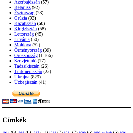
Azerbajdzsán
(57)
Belarusz
(92)
Észtország
(28)
Grúzia
(93)
Kazahsztán
(60)
Kirgizisztán
(58)
Lettország
(45)
Litvánia
(50)
Moldova
(52)
Örményország
(39)
Oroszország
(1 166)
Szovjetunió
(77)
Tadzsikisztán
(26)
Türkmenisztán
(22)
Ukrajna
(829)
Üzbegisztán
(41)
Címkék
(6)
(6)
(11)
(7)
(7)
(6)
(5)
1914
1916
1917
1918
1941
1990
1991
1990-es évek