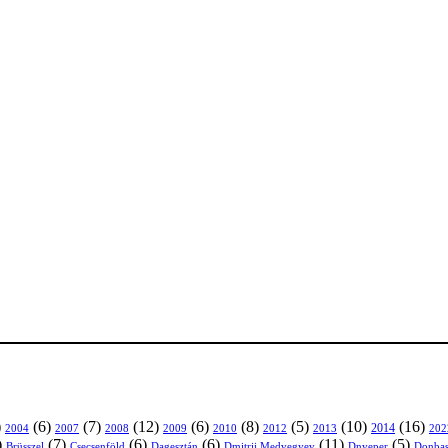
)
(6)
(7)
(12)
(6)
(8)
(5)
(10)
(16)
2004
2007
2008
2009
2010
2013
2014
202
2012
)
(7)
(6)
(6)
(11)
(5)
Brüsszel
Csecsenföld
Dagesztán
Dmitrij Medvegyev
Donbas
Dnyeper