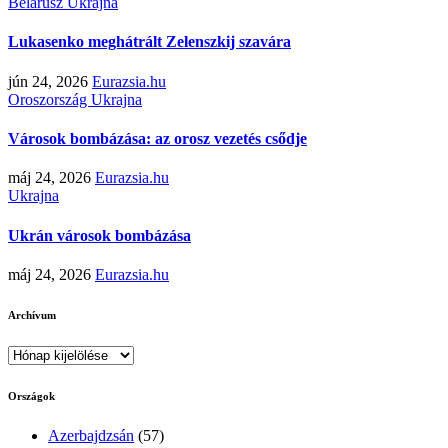
Belarusz
Ukrajna
Lukasenko meghátrált Zelenszkij szavára
jún 24, 2026
Eurazsia.hu
Oroszország
Ukrajna
Városok bombázása: az orosz vezetés csődje
máj 24, 2026
Eurazsia.hu
Ukrajna
Ukrán városok bombázása
máj 24, 2026
Eurazsia.hu
Archívum
Archívum
Országok
Azerbajdzsán
(57)