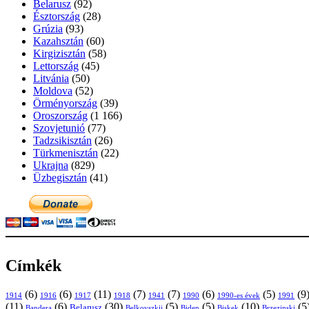
Belarusz
(92)
Észtország
(28)
Grúzia
(93)
Kazahsztán
(60)
Kirgizisztán
(58)
Lettország
(45)
Litvánia
(50)
Moldova
(52)
Örményország
(39)
Oroszország
(1 166)
Szovjetunió
(77)
Tadzsikisztán
(26)
Türkmenisztán
(22)
Ukrajna
(829)
Üzbegisztán
(41)
Címkék
(6)
(6)
(11)
(7)
(7)
(6)
(5)
(9
1914
1916
1917
1918
1941
1990
1991
1990-es évek
(11)
(6)
(30)
(5)
(5)
(10)
(5
Belarusz
Bandera
Biskek
Belkovszkij
Biden
Brzezinski