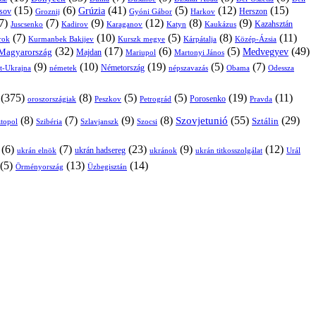
(15)
(6)
(41)
(5)
(12)
(15)
Grúzia
sov
Groznij
Harkov
Herszon
Gyóni Gábor
7)
(7)
(9)
(12)
(8)
(9)
Kazahsztán
Juscsenko
Kadirov
Karaganov
Katyn
Kaukázus
(7)
(10)
(5)
(8)
(11)
árok
Kurmanbek Bakijev
Kárpátalja
Közép-Ázsia
Kurszk megye
(32)
(17)
(6)
(5)
(49)
Medvegyev
Magyarország
Majdan
Mariupol
Martonyi János
(9)
(10)
(19)
(5)
(7)
Németország
t-Ukrajna
németek
Obama
Odessza
népszavazás
(375)
(8)
(5)
(5)
(19)
(11)
Porosenko
oroszországiak
Pravda
Peszkov
Petrográd
(8)
(7)
(9)
(8)
(55)
(29)
Szovjetunió
Sztálin
topol
Szibéria
Szlavjanszk
Szocsi
(6)
(7)
(23)
(9)
(12)
ukrán hadsereg
ukrán elnök
ukránok
ukrán titkosszolgálat
Urál
(5)
(13)
(14)
Örményország
Üzbegisztán