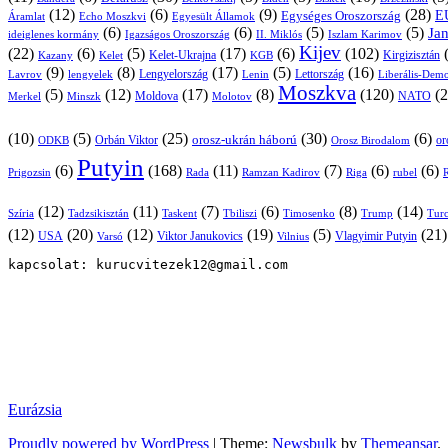
(12)
(6)
(9)
(28)
E
Egységes Oroszország
Áramlat
Echo Moszkvi
Egyesült Államok
(6)
(6)
(5)
(5)
Ja
ideiglenes kormány
Igazságos Oroszország
II. Miklós
Iszlam Karimov
Kijev
(22)
(6)
(5)
(17)
(6)
(102)
Kirgizisztán
Kazany
Kelet-Ukrajna
KGB
Kelet
(9)
(8)
(17)
(5)
(16)
Lavrov
lengyelek
Lengyelország
Lettország
Lenin
Liberális-Demo
Moszkva
(5)
(12)
(17)
(8)
(120)
(2
NATO
Minszk
Moldova
Molotov
Merkel
(10)
(5)
(25)
(30)
(6)
Orbán Viktor
orosz-ukrán háború
or
Orosz Birodalom
ODKB
Putyin
(6)
(168)
(11)
(7)
(6)
(6)
Prigozsin
Rada
Ramzan Kadirov
Riga
rubel
R
(12)
(11)
(7)
(6)
(8)
(14)
Szíria
Tadzsikisztán
Taskent
Tbiliszi
Timosenko
Trump
Turc
(12)
(20)
(12)
(19)
(5)
(21
USA
Viktor Janukovics
Vlagyimir Putyin
Varsó
Vilnius
kapcsolat: kurucvitezek12@gmail.com
Eurázsia
Proudly powered by WordPress
|
Theme:
Newsbulk
by
Themeansar
.