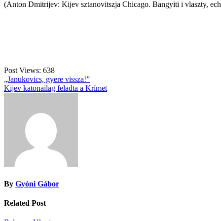
(Anton Dmitrijev: Kijev sztanovitszja Chicago. Bangyiti i vlaszty, ec
Post Views:
638
Bejegyzés
„Janukovics, gyere vissza!”
Kijev katonailag feladta a Krímet
navigáció
By
Gyóni Gábor
Related Post