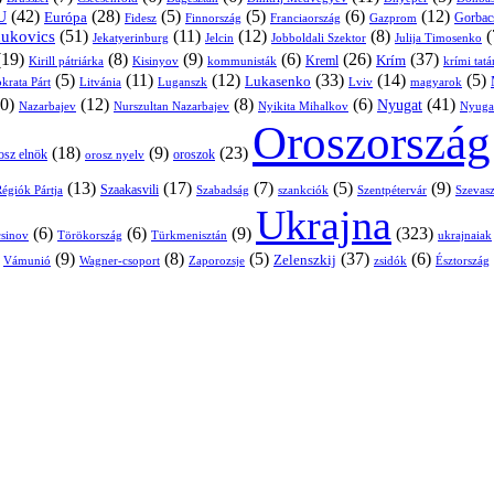
(42)
(28)
(5)
(5)
(6)
(12)
U
Európa
Franciaország
Gazprom
Gorbac
Fidesz
Finnország
(51)
(11)
(12)
(8)
(
nukovics
Jekatyerinburg
Jelcin
Jobboldali Szektor
Julija Timosenko
(19)
(8)
(9)
(6)
(26)
(37)
Krím
Kreml
Kirill pátriárka
Kisinyov
kommunisták
krími tat
(5)
(11)
(12)
(33)
(14)
(5)
Lukasenko
Litvánia
Luganszk
Lviv
krata Párt
magyarok
0)
(12)
(8)
(6)
(41)
Nyugat
Nazarbajev
Nurszultan Nazarbajev
Nyikita Mihalkov
Nyuga
Oroszország
(18)
(9)
(23)
osz elnök
oroszok
orosz nyelv
(13)
(17)
(7)
(5)
(9)
égiók Pártja
Szaakasvili
Szabadság
Szentpétervár
Szevasz
szankciók
Ukrajna
(6)
(6)
(9)
(323)
sinov
Törökország
Türkmenisztán
ukrajnaiak
)
(9)
(8)
(5)
(37)
(6)
Zelenszkij
Vámunió
Wagner-csoport
zsidók
Zaporozsje
Észtország