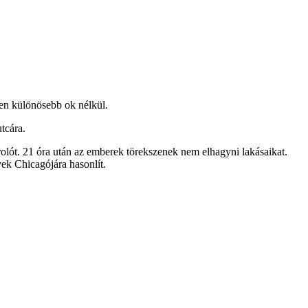
den különösebb ok nélkül.
tcára.
olót. 21 óra után az emberek törekszenek nem elhagyni lakásaikat.
vek Chicagójára hasonlít.