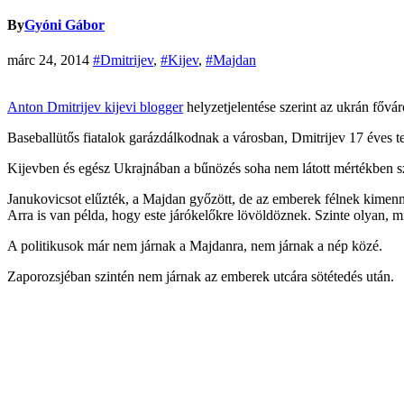
By
Gyóni Gábor
márc 24, 2014
#Dmitrijev
,
#Kijev
,
#Majdan
Anton Dmitrijev kijevi blogger
helyzetjelentése szerint az ukrán fővá
Baseballütős fiatalok garázdálkodnak a városban, Dmitrijev 17 éves t
Kijevben és egész Ukrajnában a bűnözés soha nem látott mértékben s
Janukovicsot elűzték, a Majdan győzött, de az emberek félnek kimenni
Arra is van példa, hogy este járókelőkre lövöldöznek. Szinte olyan, m
A politikusok már nem járnak a Majdanra, nem járnak a nép közé.
Zaporozsjéban szintén nem járnak az emberek utcára sötétedés után.