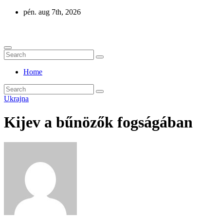
Skip
pén. aug 7th, 2026
to
Eurázsia
content
Home
Ukrajna
Kijev a bűnözők fogságában