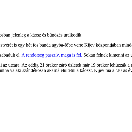
rosban jelenleg a káosz és bűnözés uralkodik.
estvérét is egy hét fős banda agyba-főbe verte Kijev központjában min
zabadult el.
A rendőrség passzív, maga is fél
.
Sokan félnek kimenni az u
 az utcára. Az eddig 21 órakor záró üzletek már 19 órakor lehúzzák a r
intha valaki szándékosan akarná elültetni a káoszt. Kijev ma a ’30-as é