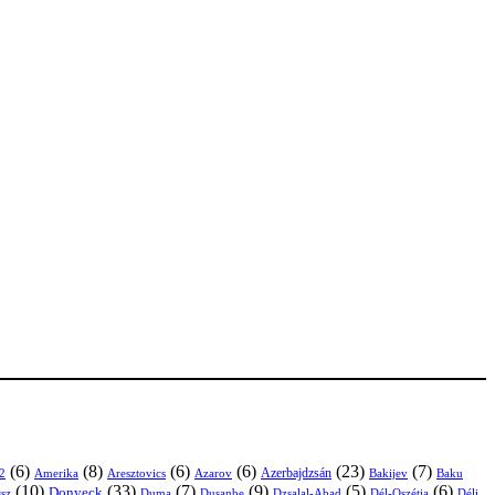
(6)
(8)
(6)
(6)
(23)
(7)
Azerbajdzsán
2
Amerika
Aresztovics
Azarov
Bakijev
Baku
(10)
(33)
(7)
(9)
(5)
(6)
Donyeck
sz
Duma
Dusanbe
Dél-Oszétia
Déli
Dzsalal-Abad