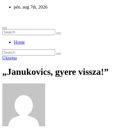
Skip
pén. aug 7th, 2026
to
Eurázsia
content
Home
Ukrajna
„Janukovics, gyere vissza!”