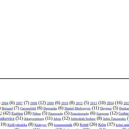
)
(6)
(7)
(12)
(6)
(8)
(5)
(10)
(16)
2004
2007
2008
2009
2010
2013
2014
202
2012
)
(7)
(6)
(6)
(11)
(5)
Brüsszel
Csecsenföld
Dagesztán
Dmitrij Medvegyev
Donbas
Dnyeper
(42)
(28)
(5)
(5)
(6)
(12)
U
Európa
Franciaország
Gazprom
Gorbac
Fidesz
Finnország
(51)
(11)
(12)
(8)
(
nukovics
Jekatyerinburg
Jelcin
Jobboldali Szektor
Julija Timosenko
(19)
(8)
(9)
(6)
(26)
(37)
Krím
Kreml
Kirill pátriárka
Kisinyov
kommunisták
krími tat