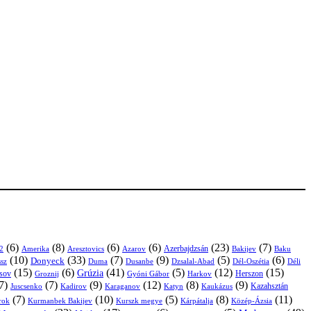
(6)
(8)
(6)
(6)
(23)
(7)
Azerbajdzsán
2
Amerika
Aresztovics
Azarov
Bakijev
Baku
(10)
(33)
(7)
(9)
(5)
(6)
Donyeck
sz
Duma
Dusanbe
Dél-Oszétia
Déli
Dzsalal-Abad
(15)
(6)
(41)
(5)
(12)
(15)
Grúzia
sov
Groznij
Harkov
Herszon
Gyóni Gábor
7)
(7)
(9)
(12)
(8)
(9)
Kazahsztán
Juscsenko
Kadirov
Karaganov
Katyn
Kaukázus
(7)
(10)
(5)
(8)
(11)
árok
Kurmanbek Bakijev
Kárpátalja
Közép-Ázsia
Kurszk megye