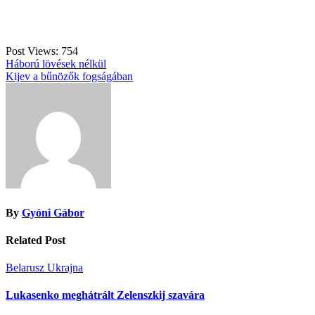
Post Views:
754
Bejegyzés
Háború lövések nélkül
Kijev a bűnözők fogságában
navigáció
By
Gyóni Gábor
Related Post
Belarusz
Ukrajna
Lukasenko meghátrált Zelenszkij szavára