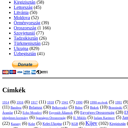
Kirgizisztán
(58)
Lettország
(45)
Litvánia
(50)
Moldova
(52)
Örményország
(39)
Oroszország
(1 166)
Szovjetunió
(77)
Tadzsikisztán
(26)
Türkmenisztán
(22)
Ukrajna
(829)
Üzbegisztán
(41)
Címkék
(6)
(6)
(11)
(7)
(7)
(6)
(5)
(9
1914
1916
1917
1918
1941
1990
1991
1990-es évek
(11)
(6)
(30)
(5)
(5)
(10)
(5
Belarusz
Bandera
Biskek
Belkovszkij
Biden
Brzezinski
(12)
(6)
(9)
(28)
E
Egységes Oroszország
Áramlat
Echo Moszkvi
Egyesült Államok
(6)
(6)
(5)
(5)
Ja
ideiglenes kormány
Igazságos Oroszország
II. Miklós
Iszlam Karimov
Kijev
(22)
(6)
(5)
(17)
(6)
(102)
Kirgizisztán
Kazany
Kelet-Ukrajna
KGB
Kelet