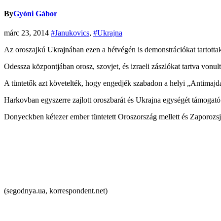
By
Gyóni Gábor
márc 23, 2014
#Janukovics
,
#Ukrajna
Az oroszajkú Ukrajnában ezen a hétvégén is demonstrációkat tartottak
Odessza központjában orosz, szovjet, és izraeli zászlókat tartva vonult
A tüntetők azt követelték, hogy engedjék szabadon a helyi „Antimajdan” 
Harkovban egyszerre zajlott oroszbarát és Ukrajna egységét támogató 
Donyeckben kétezer ember tüntetett Oroszország mellett és Zaporozsjéb
(segodnya.ua, korrespondent.net)