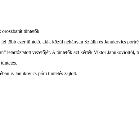
 oroszbarát tüntetők.
 fel több ezer tüntető, akik közül néhányan Sztálin és Janukovics portréj
letartóztatott vezetőjét. A tüntetők azt kérték Viktor Janukovicstól, té
tüntetés.
an is Janukovics-párti tüntetés zajlott.