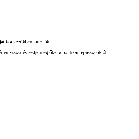
át is a kezükben tartották.
rjen vissza és védje meg őket a politikai represszióktól.