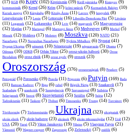
Kijev
(17)
(6)
(102)
(19)
(8)
(9)
Kirgizisztán
KGB
Kirill pátriárka
Kisinyov
(6)
(26)
(37)
(7)
(10)
Krím
Kreml
kommunisták
krími tatárok
Kurmanbek Bakijev
(5)
(8)
(11)
(9)
(8)
Kárpátalja
Közép-Ázsia
Lavrov
lengyelek
Kurszk megye
(17)
(5)
(16)
(5)
Lengyelország
Lettország
Litvánia
Lenin
Liberális-Demokrata Párt
(11)
(12)
(33)
(14)
(5)
Lukasenko
Magyarország
Luganszk
Lviv
magyarok
(32)
(17)
(6)
(5)
(49)
(5)
Medvegyev
Majdan
Mariupol
Martonyi János
Merkel
Moszkva
(12)
(17)
(8)
(120)
(21)
NATO
Minszk
Moldova
Molotov
(12)
(8)
(6)
(41)
Nyugat
Nazarbajev
Nurszultan Nazarbajev
Nyikita Mihalkov
(9)
(10)
(19)
(5)
(7)
Németország
Nyugat-Ukrajna
németek
Obama
népszavazás
(10)
(5)
(25)
(30)
Orbán Viktor
orosz-ukrán háború
Odessza
Orosz
ODKB
(6)
(18)
(9)
(23)
oroszok
Birodalom
orosz elnök
orosz nyelv
Oroszország
(376)
(8)
(5)
oroszországiak
Peszkov
Putyin
(5)
(19)
(11)
(6)
(169)
Porosenko
Pravda
Prigozsin
Rada
Petrográd
(11)
(7)
(6)
(6)
(13)
(17)
Ramzan Kadirov
Riga
rubel
Régiók Pártja
Szaakasvili
(7)
(5)
(9)
(8)
(7)
Szabadság
Szentpétervár
Szevasztopol
Szibéria
szankciók
(9)
(8)
(55)
(29)
(12)
Szovjetunió
Sztálin
Szlavjanszk
Szocsi
Szíria
(11)
(7)
(6)
(8)
(14)
(6)
Tadzsikisztán
Taskent
Tbiliszi
Timosenko
Trump
Turcsinov
Ukrajna
(7)
(9)
(323)
(6)
Törökország
Türkmenisztán
ukrajnaiak
(7)
(23)
(9)
(12)
(12)
ukrán hadsereg
ukrán elnök
ukránok
ukrán titkosszolgálat
Urál
(20)
(12)
(19)
(5)
(21)
USA
Viktor Janukovics
Vlagyimir Putyin
Varsó
Vilnius
(9)
(8)
(5)
(37)
(6)
Zelenszkij
Vámunió
Wagner-csoport
zsidók
Zaporozsje