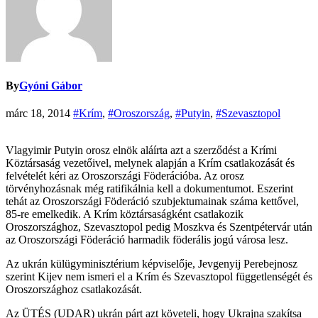
By
Gyóni Gábor
márc 18, 2014
#Krím
,
#Oroszország
,
#Putyin
,
#Szevasztopol
Vlagyimir Putyin orosz elnök aláírta azt a szerződést a Krími
Köztársaság vezetőivel, melynek alapján a Krím csatlakozását és
felvételét kéri az Oroszországi Föderációba. Az orosz
törvényhozásnak még ratifikálnia kell a dokumentumot. Eszerint
tehát az Oroszországi Föderáció szubjektumainak száma kettővel,
85-re emelkedik. A Krím köztársaságként csatlakozik
Oroszországhoz, Szevasztopol pedig Moszkva és Szentpétervár után
az Oroszországi Föderáció harmadik föderális jogú városa lesz.
Az ukrán külügyminisztérium képviselője, Jevgenyij Perebejnosz
szerint Kijev nem ismeri el a Krím és Szevasztopol függetlenségét és
Oroszországhoz csatlakozását.
Az ÜTÉS (UDAR) ukrán párt azt követeli, hogy Ukrajna szakítsa