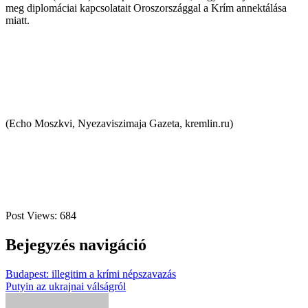
meg diplomáciai kapcsolatait Oroszországgal a Krím annektálása
miatt.
(Echo Moszkvi, Nyezaviszimaja Gazeta, kremlin.ru)
Post Views:
684
Bejegyzés navigáció
Budapest: illegitim a krími népszavazás
Putyin az ukrajnai válságról