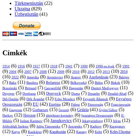
Türkmenisztán
(22)
Ukrajna
(829)
Üzbegisztán
(41)
Címkék
(6)
(6)
(11)
(7)
(7)
(6)
(5)
1914
1916
1917
1918
1941
1990
1991
1990-es évek
(9)
(6)
(7)
(12)
(6)
(8)
(5)
(10)
2004
2007
2008
2009
2010
2013
2014
2012
(16)
(6)
(8)
(6)
(6)
(23)
Azerbajdzsán
2022
Amerika
Aresztovics
Azarov
Bakijev
(7)
(11)
(6)
(30)
(5)
(5)
(10)
Belarusz
Baku
Bandera
Biskek
Belkovszkij
Biden
(5)
(7)
(6)
(6)
(11)
Brüsszel
Csecsenföld
Dagesztán
Dmitrij Medvegyev
Brzezinski
(5)
(10)
(33)
(7)
(9)
(5)
Donyeck
Donbassz
Duma
Dusanbe
Dnyeper
Dzsalal-Abad
(6)
(12)
(6)
(9)
Egységes
Dél-Oszétia
Déli Áramlat
Echo Moszkvi
Egyesült Államok
(28)
(42)
(28)
(5)
(5)
EU
Oroszország
Európa
Franciaország
Fidesz
Finnország
(6)
(12)
(15)
(6)
(41)
(5)
Grúzia
Gazprom
Gorbacsov
Groznij
Gyóni Gábor
(12)
(15)
(6)
(6)
Harkov
Herszon
ideiglenes kormány
Igazságos Oroszország
II.
(5)
(5)
(51)
(11)
(12)
Janukovics
Jekatyerinburg
Jelcin
Miklós
Iszlam Karimov
(8)
(7)
(7)
(9)
Jobboldali Szektor
Julija Timosenko
Juscsenko
Kadirov
Karaganov
(12)
(8)
(9)
(22)
(6)
(5)
Kazahsztán
Katyn
Kaukázus
Kazany
Kelet-Ukrajna
Kelet