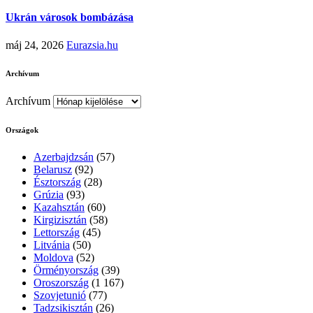
Ukrán városok bombázása
máj 24, 2026
Eurazsia.hu
Archívum
Archívum
Országok
Azerbajdzsán
(57)
Belarusz
(92)
Észtország
(28)
Grúzia
(93)
Kazahsztán
(60)
Kirgizisztán
(58)
Lettország
(45)
Litvánia
(50)
Moldova
(52)
Örményország
(39)
Oroszország
(1 167)
Szovjetunió
(77)
Tadzsikisztán
(26)