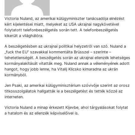
Victoria Nuland, az amerikai külügyminiszter tanácsadója elnézést
kért kijelentései miatt, melyeket az USA ukrajnai nagykövetével
folytatott telefonbeszélgetés során tett. A telefonbeszélgetés
kikerült a világhálóra.
A beszélgetésben az ukrajnai politikai helyzetről van szó. Nuland a
„fuck the EU” szavakkal kommentálta Brüsszel – szerinte –
tehetetlenségét. A beszélgetés során az ukrajnai ellenzék lehetséges
kormányalakítását vitatták meg. Nuland annak a véleményének adott
hangot, hogy jobb lenne, ha Vitalij Klicsko kimaradna az ukrán
kormányból.
Jen Psaki, az amerikai külügyminisztérium szóvivője szerint az orosz
titkosszolgálatok hallgatták le a beszélgetést és tették közzé az
interneten.
Victoria Nuland a minap érkezett Kijevbe, ahol tárgyalásokat folytat
a hatalom és az ellenzék képviselőivel is.