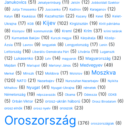
(51)
(11)
(12)
Janukovics
Jekatyerinburg
Jelcin
Jobboldali Szektor
(8)
(7)
(7)
(9)
(12)
Kadirov
Karaganov
Julija Timosenko
Juscsenko
(8)
(9)
(22)
(6)
(5)
Kazahsztán
Katyn
Kaukázus
Kelet-
Kazany
Kelet
Kijev
(17)
(6)
(102)
(19)
Ukrajna
Kirgizisztán
Kirill pátriárka
KGB
(8)
(9)
(6)
(26)
(37)
Krím
Kreml
Kisinyov
kommunisták
krími tatárok
(7)
(10)
(5)
(8)
Kurmanbek Bakijev
Kárpátalja
Közép-
Kurszk megye
(11)
(9)
(8)
(17)
(5)
Ázsia
Lavrov
lengyelek
Lengyelország
Lenin
(16)
(5)
(11)
Lettország
Litvánia
Luganszk
Liberális-Demokrata Párt
(12)
(33)
(14)
(5)
(32)
Lukasenko
Magyarország
Lviv
magyarok
(17)
(6)
(5)
(49)
Medvegyev
Majdan
Mariupol
Martonyi János
Moszkva
(5)
(12)
(17)
(8)
Minszk
Moldova
Molotov
Merkel
(120)
(21)
(12)
(8)
NATO
Nazarbajev
Nurszultan Nazarbajev
Nyikita
(6)
(41)
(9)
(10)
Nyugat
Nyugat-Ukrajna
németek
Mihalkov
(19)
(5)
(7)
(10)
Németország
Odessza
népszavazás
Obama
ODKB
(5)
(25)
(30)
(6)
Orbán Viktor
orosz-ukrán háború
Orosz Birodalom
(18)
(9)
(23)
oroszok
orosz elnök
orosz nyelv
Oroszország
(376)
(8)
oroszországiak