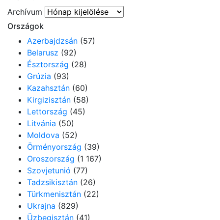
Archívum
Országok
Azerbajdzsán
(57)
Belarusz
(92)
Észtország
(28)
Grúzia
(93)
Kazahsztán
(60)
Kirgizisztán
(58)
Lettország
(45)
Litvánia
(50)
Moldova
(52)
Örményország
(39)
Oroszország
(1 167)
Szovjetunió
(77)
Tadzsikisztán
(26)
Türkmenisztán
(22)
Ukrajna
(829)
Üzbegisztán
(41)