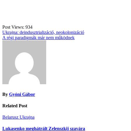
Post Views:
934
Bejegyzés
Ukrajna: deindusztrializáció, neokolonizáció
A régi paradigmák már nem működnek
navigáció
By
Gyóni Gábor
Related Post
Belarusz
Ukrajna
Lukasenko meghátrált Zelenszkij szavára