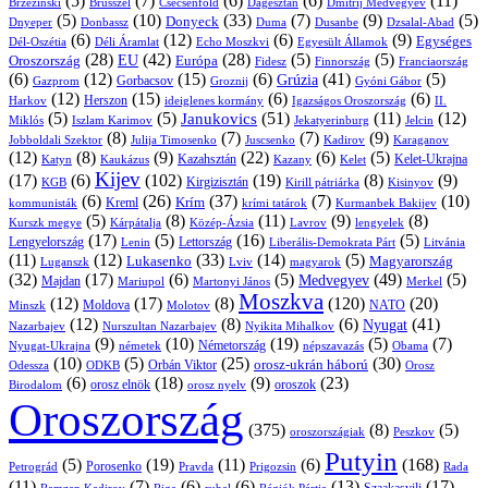
(5)
(7)
(6)
(6)
(11)
Brüsszel
Csecsenföld
Dagesztán
Dmitrij Medvegyev
Brzezinski
(5)
(10)
(33)
(7)
(9)
(5)
Donyeck
Donbassz
Duma
Dusanbe
Dnyeper
Dzsalal-Abad
(6)
(12)
(6)
(9)
Egységes
Dél-Oszétia
Déli Áramlat
Echo Moszkvi
Egyesült Államok
(28)
(42)
(28)
(5)
(5)
EU
Oroszország
Európa
Franciaország
Fidesz
Finnország
(6)
(12)
(15)
(6)
(41)
(5)
Grúzia
Gazprom
Gorbacsov
Groznij
Gyóni Gábor
(12)
(15)
(6)
(6)
Harkov
Herszon
ideiglenes kormány
Igazságos Oroszország
II.
(5)
(5)
(51)
(11)
(12)
Janukovics
Jekatyerinburg
Jelcin
Miklós
Iszlam Karimov
(8)
(7)
(7)
(9)
Jobboldali Szektor
Julija Timosenko
Juscsenko
Kadirov
Karaganov
(12)
(8)
(9)
(22)
(6)
(5)
Kazahsztán
Katyn
Kaukázus
Kazany
Kelet-Ukrajna
Kelet
Kijev
(17)
(6)
(102)
(19)
(8)
(9)
Kirgizisztán
KGB
Kirill pátriárka
Kisinyov
(6)
(26)
(37)
(7)
(10)
Krím
Kreml
kommunisták
krími tatárok
Kurmanbek Bakijev
(5)
(8)
(11)
(9)
(8)
Kárpátalja
Közép-Ázsia
Lavrov
lengyelek
Kurszk megye
(17)
(5)
(16)
(5)
Lengyelország
Lettország
Litvánia
Lenin
Liberális-Demokrata Párt
(11)
(12)
(33)
(14)
(5)
Lukasenko
Magyarország
Luganszk
Lviv
magyarok
(32)
(17)
(6)
(5)
(49)
(5)
Medvegyev
Majdan
Mariupol
Martonyi János
Merkel
Moszkva
(12)
(17)
(8)
(120)
(20)
NATO
Minszk
Moldova
Molotov
(12)
(8)
(6)
(41)
Nyugat
Nazarbajev
Nurszultan Nazarbajev
Nyikita Mihalkov
(9)
(10)
(19)
(5)
(7)
Németország
Nyugat-Ukrajna
németek
Obama
népszavazás
(10)
(5)
(25)
(30)
Orbán Viktor
orosz-ukrán háború
Odessza
Orosz
ODKB
(6)
(18)
(9)
(23)
orosz elnök
oroszok
Birodalom
orosz nyelv
Oroszország
(375)
(8)
(5)
oroszországiak
Peszkov
Putyin
(5)
(19)
(11)
(6)
(168)
Porosenko
Pravda
Prigozsin
Rada
Petrográd
(11)
(7)
(6)
(6)
(13)
(17)