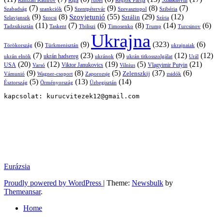
Ramzan Kadirov
Riga
rubel
Régiók Pártja
Szaakasvili
(7)
(5)
(9)
(8)
(7)
Szabadság
Szentpétervár
Szevasztopol
Szibéria
szankciók
(9)
(8)
(55)
(29)
(12)
Szovjetunió
Sztálin
Szlavjanszk
Szocsi
Szíria
(11)
(7)
(6)
(8)
(14)
(6)
Tadzsikisztán
Taskent
Tbiliszi
Timosenko
Trump
Turcsinov
Ukrajna
(6)
(9)
(323)
(6)
Törökország
Türkmenisztán
ukrajnaiak
(7)
(23)
(9)
(12)
(12)
ukrán hadsereg
ukrán elnök
ukránok
ukrán titkosszolgálat
Urál
(20)
(12)
(19)
(5)
(21)
USA
Viktor Janukovics
Vlagyimir Putyin
Varsó
Vilnius
(9)
(8)
(5)
(37)
(6)
Zelenszkij
Vámunió
Wagner-csoport
zsidók
Zaporozsje
(5)
(13)
(14)
Örményország
Üzbegisztán
Észtország
kapcsolat: kurucvitezek12@gmail.com
Eurázsia
Proudly powered by WordPress
|
Theme:
Newsbulk
by
Themeansar
.
Home