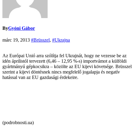
By
Gyóni Gábor
márc 19, 2013
#Brüsszel
,
#Ukrajna
Az Európai Unió arra szólítja fel Ukrajnát, hogy ne vezesse be az
idén áprilistól tervezett (6,46 – 12,95 %-s) importvámot a külföldi
gyártmányú gépkocsikra – közölte az EU kijevi követsége. Brüsszel
szerint a kijevi döntésnek nincs megfelelő jogalapja és negatív
hatással van az EU gazdasági érdekeire.
(podrobnosti.ua)