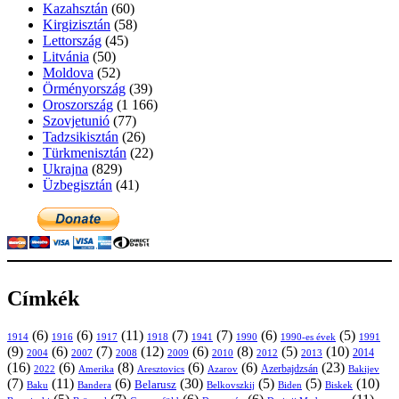
Kazahsztán
(60)
Kirgizisztán
(58)
Lettország
(45)
Litvánia
(50)
Moldova
(52)
Örményország
(39)
Oroszország
(1 166)
Szovjetunió
(77)
Tadzsikisztán
(26)
Türkmenisztán
(22)
Ukrajna
(829)
Üzbegisztán
(41)
Címkék
(6)
(6)
(11)
(7)
(7)
(6)
(5)
1914
1916
1917
1918
1941
1990
1991
1990-es évek
(9)
(6)
(7)
(12)
(6)
(8)
(5)
(10)
2004
2007
2008
2009
2010
2013
2014
2012
(16)
(6)
(8)
(6)
(6)
(23)
Azerbajdzsán
2022
Amerika
Aresztovics
Azarov
Bakijev
(7)
(11)
(6)
(30)
(5)
(5)
(10)
Belarusz
Baku
Bandera
Biskek
Belkovszkij
Biden