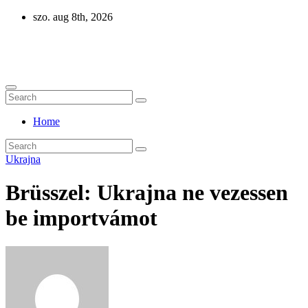
Skip
szo. aug 8th, 2026
to
content
Eurázsia
Home
Ukrajna
Brüsszel: Ukrajna ne vezessen
be importvámot