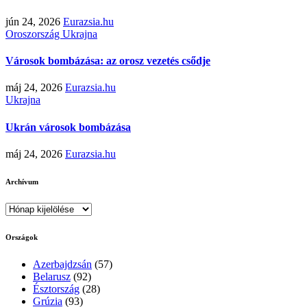
jún 24, 2026
Eurazsia.hu
Oroszország
Ukrajna
Városok bombázása: az orosz vezetés csődje
máj 24, 2026
Eurazsia.hu
Ukrajna
Ukrán városok bombázása
máj 24, 2026
Eurazsia.hu
Archívum
Archívum
Országok
Azerbajdzsán
(57)
Belarusz
(92)
Észtország
(28)
Grúzia
(93)