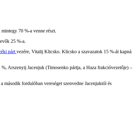
k mintegy 70 %-a venne részt.
 vevők 25 %-a.
zéki párt
vezére, Vitalij Klicsko. Klicsko a szavazatok 15 %-át kapná
%, Arszenyij Jacenjuk (Timosenko pártja, a Haza frakcióvezetője) –
 a második fordulóban vereséget szenvedne Jacenjuktól és