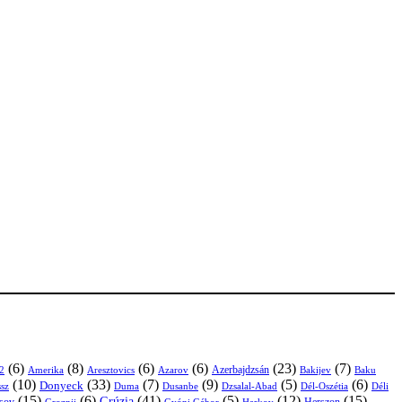
(6)
(8)
(6)
(6)
(23)
(7)
Azerbajdzsán
2
Amerika
Aresztovics
Azarov
Bakijev
Baku
(10)
(33)
(7)
(9)
(5)
(6)
Donyeck
sz
Duma
Dusanbe
Dél-Oszétia
Déli
Dzsalal-Abad
(15)
(6)
(41)
(5)
(12)
(15)
Grúzia