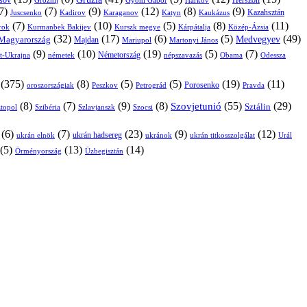
sov
Groznij
Harkov
Herszon
Gyóni Gábor
7)
(7)
(9)
(12)
(8)
(9)
Kazahsztán
Juscsenko
Kadirov
Karaganov
Katyn
Kaukázus
(7)
(10)
(5)
(8)
(11)
árok
Kurmanbek Bakijev
Kárpátalja
Közép-Ázsia
Kurszk megye
(32)
(17)
(6)
(5)
(49)
Medvegyev
Magyarország
Majdan
Mariupol
Martonyi János
(9)
(10)
(19)
(5)
(7)
Németország
t-Ukrajna
németek
Obama
Odessza
népszavazás
(375)
(8)
(5)
(5)
(19)
(11)
Porosenko
oroszországiak
Pravda
Peszkov
Petrográd
(8)
(7)
(9)
(8)
(55)
(29)
Szovjetunió
Sztálin
topol
Szibéria
Szlavjanszk
Szocsi
(6)
(7)
(23)
(9)
(12)
ukrán hadsereg
ukrán elnök
ukránok
ukrán titkosszolgálat
Urál
(5)
(13)
(14)
Örményország
Üzbegisztán