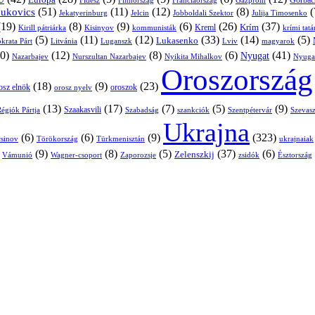
Európa
Franciaország
Gazprom
Gorbac
Fidesz
Finnország
(51)
(11)
(12)
(8)
(
nukovics
Jekatyerinburg
Jelcin
Jobboldali Szektor
Julija Timosenko
(19)
(8)
(9)
(6)
(26)
(37)
Krím
Kreml
Kirill pátriárka
Kisinyov
kommunisták
krími tat
(5)
(11)
(12)
(33)
(14)
(5)
Lukasenko
Litvánia
Luganszk
Lviv
krata Párt
magyarok
0)
(12)
(8)
(6)
(41)
Nyugat
Nazarbajev
Nurszultan Nazarbajev
Nyikita Mihalkov
Nyuga
Oroszország
(18)
(9)
(23)
osz elnök
oroszok
orosz nyelv
(13)
(17)
(7)
(5)
(9)
égiók Pártja
Szaakasvili
Szabadság
Szentpétervár
Szevasz
szankciók
Ukrajna
(6)
(6)
(9)
(323)
sinov
Törökország
Türkmenisztán
ukrajnaiak
)
(9)
(8)
(5)
(37)
(6)
Zelenszkij
Vámunió
Wagner-csoport
zsidók
Zaporozsje
Észtország