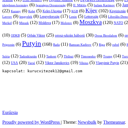
Egységes Oroszország
Áramlat
Echo Moszkvi
Egyesült Államok
(6)
(6)
(5)
(5)
Ja
ideiglenes kormány
Igazságos Oroszország
II. Miklós
Iszlam Karimov
Kijev
(22)
(6)
(5)
(17)
(6)
(102)
Kirgizisztán
Kazany
Kelet-Ukrajna
KGB
Kelet
(9)
(8)
(17)
(5)
(16)
Lavrov
lengyelek
Lengyelország
Lettország
Lenin
Liberális-Demo
Moszkva
(5)
(12)
(17)
(8)
(120)
(2
NATO
Minszk
Moldova
Molotov
Merkel
(10)
(5)
(25)
(30)
(6)
Orbán Viktor
orosz-ukrán háború
or
Orosz Birodalom
ODKB
Putyin
(6)
(168)
(11)
(7)
(6)
(6)
Prigozsin
Rada
Ramzan Kadirov
Riga
rubel
R
(12)
(11)
(7)
(6)
(8)
(14)
Szíria
Tadzsikisztán
Taskent
Tbiliszi
Timosenko
Trump
Turc
(12)
(20)
(12)
(19)
(5)
(21
USA
Viktor Janukovics
Vlagyimir Putyin
Varsó
Vilnius
kapcsolat: kurucvitezek12@gmail.com
Eurázsia
Proudly powered by WordPress
|
Theme:
Newsbulk
by
Themeansar
.