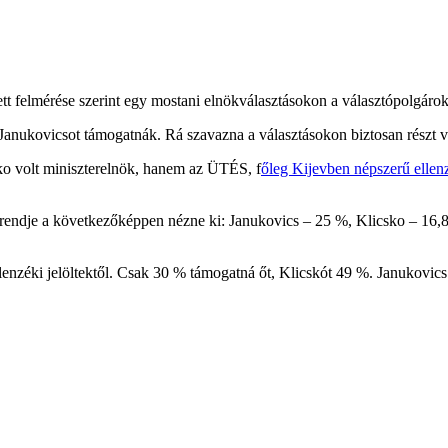
tt felmérése szerint egy mostani elnökválasztásokon a választópolgáro
or Janukovicsot támogatnák. Rá szavazna a választásokon biztosan részt
ko volt miniszterelnök, hanem az ÜTÉS, f
őleg Kijevben népszerű ellen
endje a következőképpen nézne ki: Janukovics – 25 %, Klicsko – 16,8 
nzéki jelöltektől. Csak 30 % támogatná őt, Klicskót 49 %. Janukovics