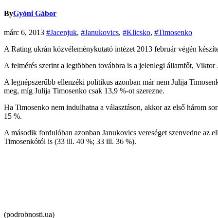
By
Gyóni Gábor
márc 6, 2013
#Jacenjuk
,
#Janukovics
,
#Klicsko
,
#Timosenko
A Rating ukrán közvéleménykutató intézet 2013 február végén készíte
A felmérés szerint a legtöbben továbbra is a jelenlegi államfőt, Vikt
A legnépszerűbb ellenzéki politikus azonban már nem Julija Timosen
meg, míg Julija Timosenko csak 13,9 %-ot szerezne.
Ha Timosenko nem indulhatna a választáson, akkor az első három sorr
15 %.
A második fordulóban azonban Janukovics vereséget szenvedne az elle
Timosenkótól is (33 ill. 40 %; 33 ill. 36 %).
(podrobnosti.ua)