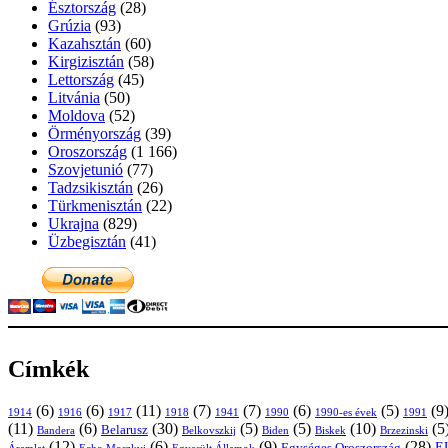
Észtország
(28)
Grúzia
(93)
Kazahsztán
(60)
Kirgizisztán
(58)
Lettország
(45)
Litvánia
(50)
Moldova
(52)
Örményország
(39)
Oroszország
(1 166)
Szovjetunió
(77)
Tadzsikisztán
(26)
Türkmenisztán
(22)
Ukrajna
(829)
Üzbegisztán
(41)
Címkék
(6)
(6)
(11)
(7)
(7)
(6)
(5)
(9
1914
1916
1917
1918
1941
1990
1991
1990-es évek
(11)
(6)
(30)
(5)
(5)
(10)
(5
Belarusz
Bandera
Biskek
Belkovszkij
Biden
Brzezinski
(12)
(6)
(9)
(28)
E