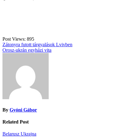
Post Views:
895
Bejegyzés
Zátonyra futott tárgyalások Lvivben
Orosz-ukrán egyházi vita
navigáció
By
Gyóni Gábor
Related Post
Belarusz
Ukrajna