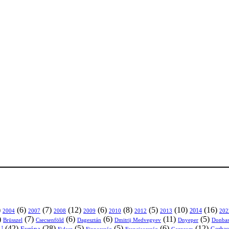
)
(6)
(7)
(12)
(6)
(8)
(5)
(10)
(16)
2004
2007
2008
2009
2010
2013
2014
202
2012
)
(7)
(6)
(6)
(11)
(5)
Brüsszel
Csecsenföld
Dagesztán
Dmitrij Medvegyev
Donbas
Dnyeper
(42)
(28)
(5)
(5)
(6)
(12)
U