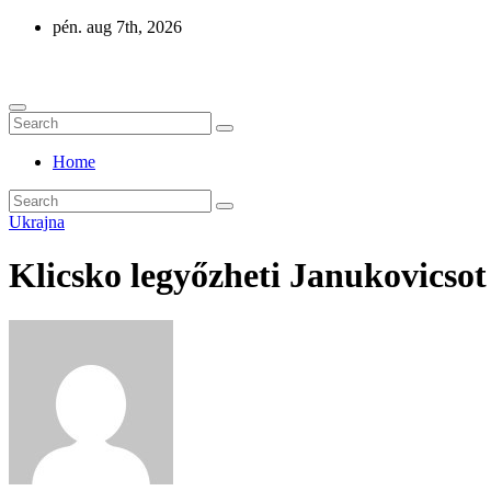
Skip
pén. aug 7th, 2026
to
Eurázsia
content
Home
Ukrajna
Klicsko legyőzheti Janukovicsot