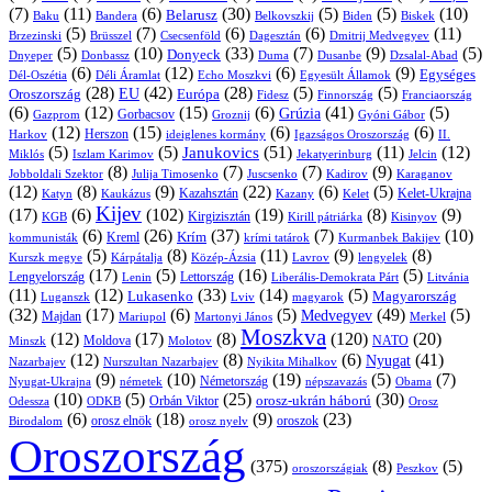
(7)
(11)
(6)
(30)
(5)
(5)
(10)
Belarusz
Baku
Bandera
Biskek
Belkovszkij
Biden
(5)
(7)
(6)
(6)
(11)
Brüsszel
Csecsenföld
Dagesztán
Dmitrij Medvegyev
Brzezinski
(5)
(10)
(33)
(7)
(9)
(5)
Donyeck
Donbassz
Duma
Dusanbe
Dnyeper
Dzsalal-Abad
(6)
(12)
(6)
(9)
Egységes
Dél-Oszétia
Déli Áramlat
Echo Moszkvi
Egyesült Államok
(28)
(42)
(28)
(5)
(5)
EU
Oroszország
Európa
Franciaország
Fidesz
Finnország
(6)
(12)
(15)
(6)
(41)
(5)
Grúzia
Gazprom
Gorbacsov
Groznij
Gyóni Gábor
(12)
(15)
(6)
(6)
Harkov
Herszon
ideiglenes kormány
Igazságos Oroszország
II.
(5)
(5)
(51)
(11)
(12)
Janukovics
Jekatyerinburg
Jelcin
Miklós
Iszlam Karimov
(8)
(7)
(7)
(9)
Jobboldali Szektor
Julija Timosenko
Juscsenko
Kadirov
Karaganov
(12)
(8)
(9)
(22)
(6)
(5)
Kazahsztán
Katyn
Kaukázus
Kazany
Kelet-Ukrajna
Kelet
Kijev
(17)
(6)
(102)
(19)
(8)
(9)
Kirgizisztán
KGB
Kirill pátriárka
Kisinyov
(6)
(26)
(37)
(7)
(10)
Krím
Kreml
kommunisták
krími tatárok
Kurmanbek Bakijev
(5)
(8)
(11)
(9)
(8)
Kárpátalja
Közép-Ázsia
Lavrov
lengyelek
Kurszk megye
(17)
(5)
(16)
(5)
Lengyelország
Lettország
Litvánia
Lenin
Liberális-Demokrata Párt
(11)
(12)
(33)
(14)
(5)
Lukasenko
Magyarország
Luganszk
Lviv
magyarok
(32)
(17)
(6)
(5)
(49)
(5)
Medvegyev
Majdan
Mariupol
Martonyi János
Merkel
Moszkva
(12)
(17)
(8)
(120)
(20)
NATO
Minszk
Moldova
Molotov
(12)
(8)
(6)
(41)
Nyugat
Nazarbajev
Nurszultan Nazarbajev
Nyikita Mihalkov
(9)
(10)
(19)
(5)
(7)
Németország
Nyugat-Ukrajna
németek
Obama
népszavazás
(10)
(5)
(25)
(30)
Orbán Viktor
orosz-ukrán háború
Odessza
Orosz
ODKB
(6)
(18)
(9)
(23)
orosz elnök
oroszok
Birodalom
orosz nyelv
Oroszország
(375)
(8)
(5)
oroszországiak
Peszkov