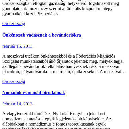
Oroszországban elfoglalt gazdasági helyzetéről fogalmazott meg
gondolatokat. Inozemcev szerint a föderális központ mintegy
gyarmatként kezeli Szibériát, s…
Oroszország
Önkéntesek vadásznak a bevándorlókra
február 15, 2013
A moszkvai utcákon önkéntesekből és a Föderációs Migrációs
Szolgálat munkatársaiból álló őrjáratok jelentek meg, melyek tagjai
az illegális bevándorlók felkutatásában vesznek részt a moszkvai
piacokon, pályaudvarokon, metróban, építkezéseken. A moszkvai…
Oroszország
Nomádok és nomád birodalmak
február 14, 2013
A vlagyivosztoki történész, Nyikolaj Kragyin a jelenkori
nomadizmus kutatások egyik legjelentősebb képviselője. Az
alábbiakban a nomadizmus e fontos teoretikusának egyik