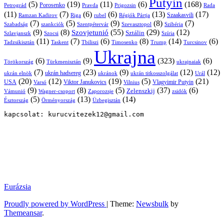
Putyin
(5)
(19)
(11)
(6)
(168)
Porosenko
Pravda
Prigozsin
Rada
Petrográd
(11)
(7)
(6)
(6)
(13)
(17)
Ramzan Kadirov
Riga
rubel
Régiók Pártja
Szaakasvili
(7)
(5)
(9)
(8)
(7)
Szabadság
Szentpétervár
Szevasztopol
Szibéria
szankciók
(9)
(8)
(55)
(29)
(12)
Szovjetunió
Sztálin
Szlavjanszk
Szocsi
Szíria
(11)
(7)
(6)
(8)
(14)
(6)
Tadzsikisztán
Taskent
Tbiliszi
Timosenko
Trump
Turcsinov
Ukrajna
(6)
(9)
(323)
(6)
Törökország
Türkmenisztán
ukrajnaiak
(7)
(23)
(9)
(12)
(12)
ukrán hadsereg
ukrán elnök
ukránok
ukrán titkosszolgálat
Urál
(20)
(12)
(19)
(5)
(21)
USA
Viktor Janukovics
Vlagyimir Putyin
Varsó
Vilnius
(9)
(8)
(5)
(37)
(6)
Zelenszkij
Vámunió
Wagner-csoport
zsidók
Zaporozsje
(5)
(13)
(14)
Örményország
Üzbegisztán
Észtország
kapcsolat: kurucvitezek12@gmail.com
Eurázsia
Proudly powered by WordPress
|
Theme:
Newsbulk
by
Themeansar
.