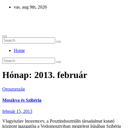
Skip
vas. aug 9th, 2026
to
content
Eurázsia
Home
Hónap:
2013. február
Oroszország
Moszkva és Szibéria
február 15, 2013
Vlagyiszlav Inozemcev, a Posztindusztriális társadalmat kutató
központ igazgatója a Vedomosztyiban megjelent írásában Szibéria