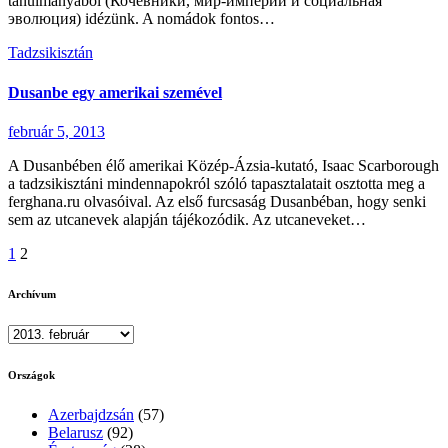
tanulmányából (Кочевники, мир-империи и социальная
эволюция) idézünk. A nomádok fontos…
Tadzsikisztán
Dusanbe egy amerikai szemével
február 5, 2013
A Dusanbében élő amerikai Közép-Ázsia-kutató, Isaac Scarborough
a tadzsikisztáni mindennapokról szóló tapasztalatait osztotta meg a
ferghana.ru olvasóival. Az első furcsaság Dusanbéban, hogy senki
sem az utcanevek alapján tájékozódik. Az utcaneveket…
Bejegyzések
1
2
lapozása
Archívum
Archívum
Országok
Azerbajdzsán
(57)
Belarusz
(92)