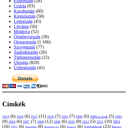
Észtország
(28)
Grúzia
(93)
Kazahsztán
(60)
Kirgizisztán
(58)
Lettország
(45)
Litvánia
(50)
Moldova
(52)
Örményország
(39)
Oroszország
(1 166)
Szovjetunió
(77)
Tadzsikisztán
(26)
Türkmenisztán
(22)
Ukrajna
(829)
Üzbegisztán
(41)
Címkék
(6)
(6)
(11)
(7)
(7)
(6)
(5)
1914
1916
1917
1918
1941
1990
1991
1990-es évek
(9)
(6)
(7)
(12)
(6)
(8)
(5)
(10)
2004
2007
2008
2009
2010
2013
2014
2012
(16)
(6)
(8)
(6)
(6)
(23)
Azerbajdzsán
2022
Amerika
Aresztovics
Azarov
Bakijev