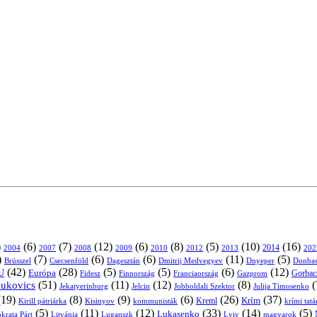
)
(6)
(7)
(12)
(6)
(8)
(5)
(10)
(16)
2004
2007
2008
2009
2010
2013
2014
202
2012
)
(7)
(6)
(6)
(11)
(5)
Brüsszel
Csecsenföld
Dagesztán
Dmitrij Medvegyev
Donbas
Dnyeper
(42)
(28)
(5)
(5)
(6)
(12)
U
Európa
Franciaország
Gazprom
Gorbac
Fidesz
Finnország
(51)
(11)
(12)
(8)
(
nukovics
Jekatyerinburg
Jelcin
Jobboldali Szektor
Julija Timosenko
(19)
(8)
(9)
(6)
(26)
(37)
Krím
Kreml
Kirill pátriárka
Kisinyov
kommunisták
krími tat
(5)
(11)
(12)
(33)
(14)
(5)
Lukasenko
Litvánia
Luganszk
Lviv
krata Párt
magyarok