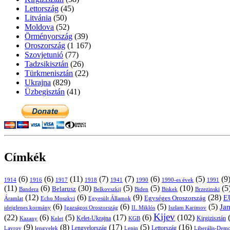
Lettország
(45)
Litvánia
(50)
Moldova
(52)
Örményország
(39)
Oroszország
(1 167)
Szovjetunió
(77)
Tadzsikisztán
(26)
Türkmenisztán
(22)
Ukrajna
(829)
Üzbegisztán
(41)
Címkék
(6)
(6)
(11)
(7)
(7)
(6)
(5)
(9
1914
1916
1917
1918
1941
1990
1991
1990-es évek
(11)
(6)
(30)
(5)
(5)
(10)
(5
Belarusz
Bandera
Biskek
Belkovszkij
Biden
Brzezinski
(12)
(6)
(9)
(28)
E
Egységes Oroszország
Áramlat
Echo Moszkvi
Egyesült Államok
(6)
(6)
(5)
(5)
Ja
ideiglenes kormány
Igazságos Oroszország
II. Miklós
Iszlam Karimov
Kijev
(22)
(6)
(5)
(17)
(6)
(102)
Kirgizisztán
Kazany
Kelet-Ukrajna
KGB
Kelet
(9)
(8)
(17)
(5)
(16)
Lavrov
lengyelek
Lengyelország
Lettország
Lenin
Liberális-Demo