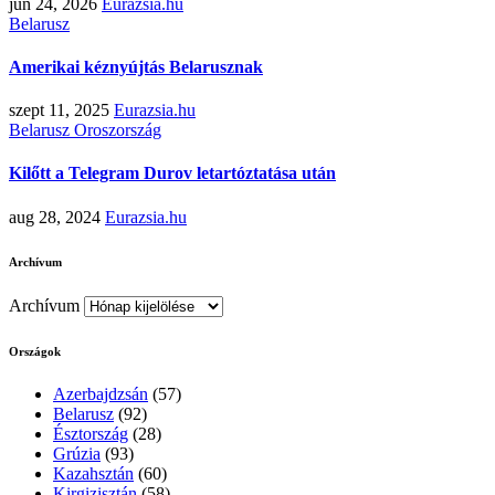
jún 24, 2026
Eurazsia.hu
Belarusz
Amerikai kéznyújtás Belarusznak
szept 11, 2025
Eurazsia.hu
Belarusz
Oroszország
Kilőtt a Telegram Durov letartóztatása után
aug 28, 2024
Eurazsia.hu
Archívum
Archívum
Országok
Azerbajdzsán
(57)
Belarusz
(92)
Észtország
(28)
Grúzia
(93)
Kazahsztán
(60)
Kirgizisztán
(58)