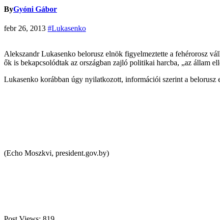
By
Gyóni Gábor
febr 26, 2013
#Lukasenko
Alekszandr Lukasenko belorusz elnök figyelmeztette a fehérorosz váll
ők is bekapcsolódtak az országban zajló politikai harcba, „az állam 
Lukasenko korábban úgy nyilatkozott, információi szerint a belorusz 
(Echo Moszkvi, president.gov.by)
Post Views:
819