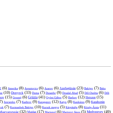
(6)
(8)
(6)
(6)
(23)
(7)
Azerbajdzsán
2
Amerika
Aresztovics
Azarov
Bakijev
Baku
(10)
(33)
(7)
(9)
(5)
(6)
Donyeck
sz
Duma
Dusanbe
Dél-Oszétia
Déli
Dzsalal-Abad
(15)
(6)
(41)
(5)
(12)
(15)
Grúzia
sov
Groznij
Harkov
Herszon
Gyóni Gábor
7)
(7)
(9)
(12)
(8)
(9)
Kazahsztán
Juscsenko
Kadirov
Karaganov
Katyn
Kaukázus
(7)
(10)
(5)
(8)
(11)
árok
Kurmanbek Bakijev
Kárpátalja
Közép-Ázsia
Kurszk megye
(32)
(17)
(6)
(5)
(49)
Medvegyev
Magyarország
Majdan
Mariupol
Martonyi János