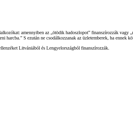
alkozókat: amennyiben az „ötödik hadoszlopot” finanszírozzák vagy „neg
elleni harcba.” S ezután ne csodálkozzanak az üzletemberek, ha ennek k
ellenzéket Litvániából és Lengyelországból finanszírozzák.