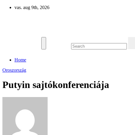
Skip
vas. aug 9th, 2026
to
content
Eurázsia
Home
Oroszország
Putyin sajtókonferenciája