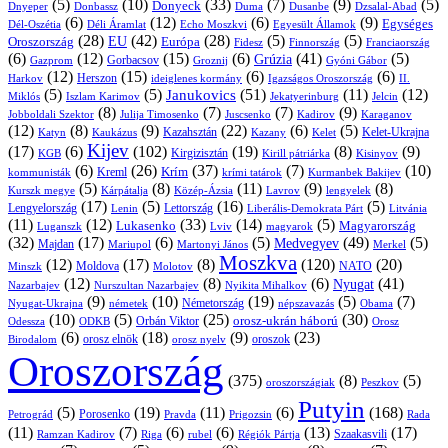
(5)
(10)
(33)
(7)
(9)
(5)
Donyeck
Donbassz
Duma
Dusanbe
Dnyeper
Dzsalal-Abad
(6)
(12)
(6)
(9)
Egységes
Dél-Oszétia
Déli Áramlat
Echo Moszkvi
Egyesült Államok
(28)
(42)
(28)
(5)
(5)
EU
Oroszország
Európa
Franciaország
Fidesz
Finnország
(6)
(12)
(15)
(6)
(41)
(5)
Grúzia
Gazprom
Gorbacsov
Groznij
Gyóni Gábor
(12)
(15)
(6)
(6)
Harkov
Herszon
ideiglenes kormány
Igazságos Oroszország
II.
(5)
(5)
(51)
(11)
(12)
Janukovics
Jekatyerinburg
Jelcin
Miklós
Iszlam Karimov
(8)
(7)
(7)
(9)
Jobboldali Szektor
Julija Timosenko
Juscsenko
Kadirov
Karaganov
(12)
(8)
(9)
(22)
(6)
(5)
Kazahsztán
Katyn
Kaukázus
Kazany
Kelet-Ukrajna
Kelet
Kijev
(17)
(6)
(102)
(19)
(8)
(9)
Kirgizisztán
KGB
Kirill pátriárka
Kisinyov
(6)
(26)
(37)
(7)
(10)
Krím
Kreml
kommunisták
krími tatárok
Kurmanbek Bakijev
(5)
(8)
(11)
(9)
(8)
Kárpátalja
Közép-Ázsia
Lavrov
lengyelek
Kurszk megye
(17)
(5)
(16)
(5)
Lengyelország
Lettország
Litvánia
Lenin
Liberális-Demokrata Párt
(11)
(12)
(33)
(14)
(5)
Lukasenko
Magyarország
Luganszk
Lviv
magyarok
(32)
(17)
(6)
(5)
(49)
(5)
Medvegyev
Majdan
Mariupol
Martonyi János
Merkel
Moszkva
(12)
(17)
(8)
(120)
(20)
NATO
Minszk
Moldova
Molotov
(12)
(8)
(6)
(41)
Nyugat
Nazarbajev
Nurszultan Nazarbajev
Nyikita Mihalkov
(9)
(10)
(19)
(5)
(7)
Németország
Nyugat-Ukrajna
németek
Obama
népszavazás
(10)
(5)
(25)
(30)
Orbán Viktor
orosz-ukrán háború
Odessza
Orosz
ODKB
(6)
(18)
(9)
(23)
orosz elnök
oroszok
Birodalom
orosz nyelv
Oroszország
(375)
(8)
(5)
oroszországiak
Peszkov
Putyin
(5)
(19)
(11)
(6)
(168)
Porosenko
Pravda
Prigozsin
Rada
Petrográd
(11)
(7)
(6)
(6)
(13)
(17)
Ramzan Kadirov
Riga
rubel
Régiók Pártja
Szaakasvili