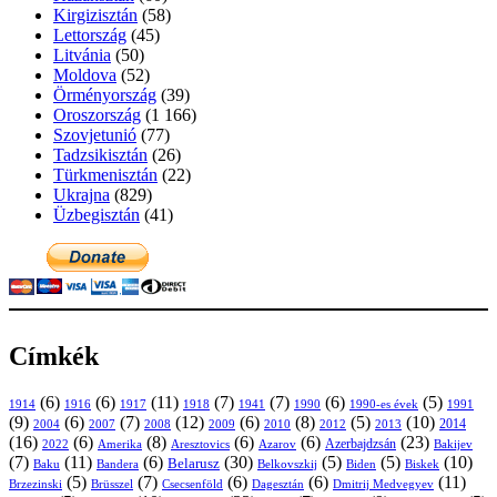
Kirgizisztán
(58)
Lettország
(45)
Litvánia
(50)
Moldova
(52)
Örményország
(39)
Oroszország
(1 166)
Szovjetunió
(77)
Tadzsikisztán
(26)
Türkmenisztán
(22)
Ukrajna
(829)
Üzbegisztán
(41)
Címkék
(6)
(6)
(11)
(7)
(7)
(6)
(5)
1914
1916
1917
1918
1941
1990
1991
1990-es évek
(9)
(6)
(7)
(12)
(6)
(8)
(5)
(10)
2004
2007
2008
2009
2010
2013
2014
2012
(16)
(6)
(8)
(6)
(6)
(23)
Azerbajdzsán
2022
Amerika
Aresztovics
Azarov
Bakijev
(7)
(11)
(6)
(30)
(5)
(5)
(10)
Belarusz
Baku
Bandera
Biskek
Belkovszkij
Biden
(5)
(7)
(6)
(6)
(11)
Brüsszel
Csecsenföld
Dagesztán
Dmitrij Medvegyev
Brzezinski