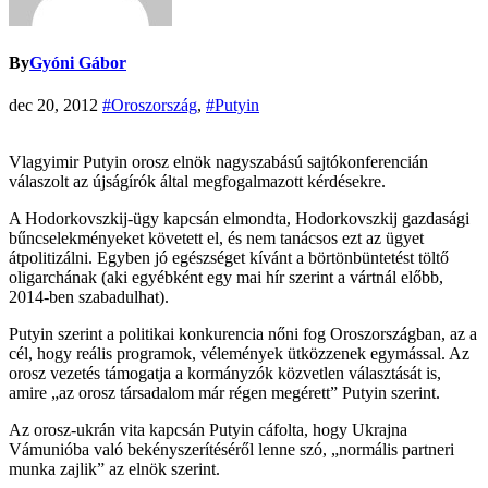
By
Gyóni Gábor
dec 20, 2012
#Oroszország
,
#Putyin
Vlagyimir Putyin orosz elnök nagyszabású sajtókonferencián
válaszolt az újságírók által megfogalmazott kérdésekre.
A Hodorkovszkij-ügy kapcsán elmondta, Hodorkovszkij gazdasági
bűncselekményeket követett el, és nem tanácsos ezt az ügyet
átpolitizálni. Egyben jó egészséget kívánt a börtönbüntetést töltő
oligarchának (aki egyébként egy mai hír szerint a vártnál előbb,
2014-ben szabadulhat).
Putyin szerint a politikai konkurencia nőni fog Oroszországban, az a
cél, hogy reális programok, vélemények ütközzenek egymással. Az
orosz vezetés támogatja a kormányzók közvetlen választását is,
amire „az orosz társadalom már régen megérett” Putyin szerint.
Az orosz-ukrán vita kapcsán Putyin cáfolta, hogy Ukrajna
Vámunióba való bekényszerítéséről lenne szó, „normális partneri
munka zajlik” az elnök szerint.