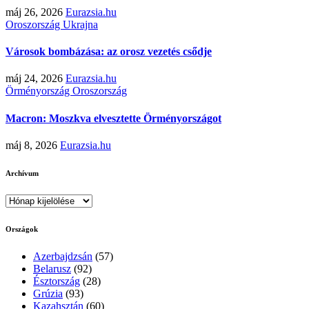
máj 26, 2026
Eurazsia.hu
Oroszország
Ukrajna
Városok bombázása: az orosz vezetés csődje
máj 24, 2026
Eurazsia.hu
Örményország
Oroszország
Macron: Moszkva elvesztette Örményországot
máj 8, 2026
Eurazsia.hu
Archívum
Archívum
Országok
Azerbajdzsán
(57)
Belarusz
(92)
Észtország
(28)
Grúzia
(93)
Kazahsztán
(60)