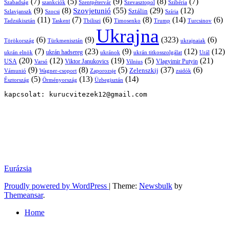
(7)
(5)
(9)
(8)
(7)
Szabadság
Szentpétervár
Szevasztopol
Szibéria
szankciók
(9)
(8)
(55)
(29)
(12)
Szovjetunió
Sztálin
Szlavjanszk
Szocsi
Szíria
(11)
(7)
(6)
(8)
(14)
(6)
Tadzsikisztán
Taskent
Tbiliszi
Timosenko
Trump
Turcsinov
Ukrajna
(6)
(9)
(323)
(6)
Törökország
Türkmenisztán
ukrajnaiak
(7)
(23)
(9)
(12)
(12)
ukrán hadsereg
ukrán elnök
ukránok
ukrán titkosszolgálat
Urál
(20)
(12)
(19)
(5)
(21)
USA
Viktor Janukovics
Vlagyimir Putyin
Varsó
Vilnius
(9)
(8)
(5)
(37)
(6)
Zelenszkij
Vámunió
Wagner-csoport
zsidók
Zaporozsje
(5)
(13)
(14)
Örményország
Üzbegisztán
Észtország
kapcsolat: kurucvitezek12@gmail.com
Eurázsia
Proudly powered by WordPress
|
Theme:
Newsbulk
by
Themeansar
.
Home