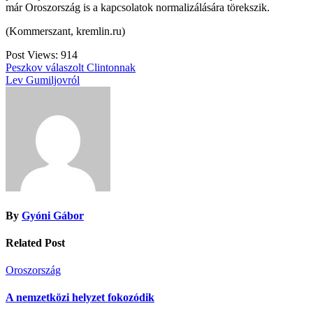
már Oroszország is a kapcsolatok normalizálására törekszik.
(Kommerszant, kremlin.ru)
Post Views:
914
Bejegyzés
Peszkov válaszolt Clintonnak
Lev Gumiljovról
navigáció
By
Gyóni Gábor
Related Post
Oroszország
A nemzetközi helyzet fokozódik