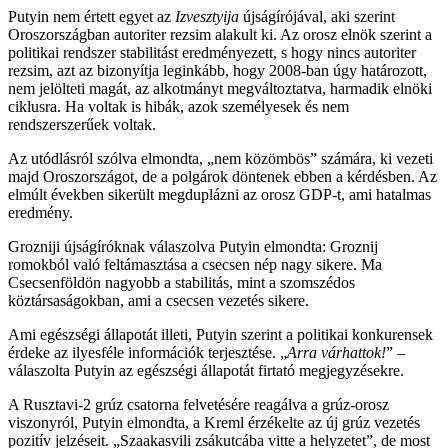
Putyin nem értett egyet az
Izvesztyija
újságírójával, aki szerint
Oroszországban autoriter rezsim alakult ki. Az orosz elnök szerint a
politikai rendszer stabilitást eredményezett, s hogy nincs autoriter
rezsim, azt az bizonyítja leginkább, hogy 2008-ban úgy határozott,
nem jelölteti magát, az alkotmányt megváltoztatva, harmadik elnöki
ciklusra. Ha voltak is hibák, azok személyesek és nem
rendszerszerűek voltak.
Az utódlásról szólva elmondta, „nem közömbös” számára, ki vezeti
majd Oroszországot, de a polgárok döntenek ebben a kérdésben. Az
elmúlt években sikerült megduplázni az orosz GDP-t, ami hatalmas
eredmény.
Grozniji újságíróknak válaszolva Putyin elmondta: Groznij
romokból való feltámasztása a csecsen nép nagy sikere. Ma
Csecsenföldön nagyobb a stabilitás, mint a szomszédos
köztársaságokban, ami a csecsen vezetés sikere.
Ami egészségi állapotát illeti, Putyin szerint a politikai konkurensek
érdeke az ilyesféle információk terjesztése. „
Arra várhattok!
” –
válaszolta Putyin az egészségi állapotát firtató megjegyzésekre.
A Rusztavi-2 grúz csatorna felvetésére reagálva a grúz-orosz
viszonyról, Putyin elmondta, a Kreml érzékelte az új grúz vezetés
pozitív jelzéseit. „Szaakasvili zsákutcába vitte a helyzetet”, de most