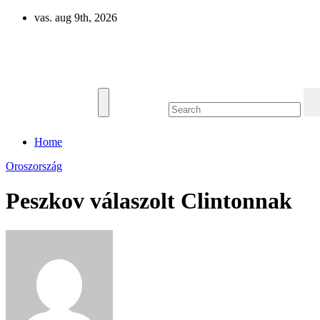
Skip
vas. aug 9th, 2026
to
content
Eurázsia
Home
Oroszország
Peszkov válaszolt Clintonnak