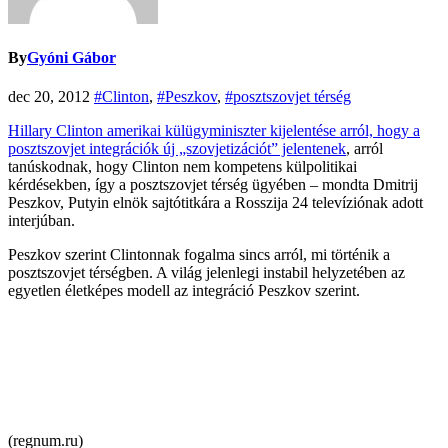
By
Gyóni Gábor
dec 20, 2012
#Clinton
,
#Peszkov
,
#posztszovjet térség
Hillary Clinton amerikai külügyminiszter kijelentése arról, hogy a
posztszovjet integrációk új „szovjetizációt” jelentene
k
, arról
tanúskodnak, hogy Clinton nem kompetens külpolitikai
kérdésekben, így a posztszovjet térség ügyében – mondta Dmitrij
Peszkov, Putyin elnök sajtótitkára a Rosszija 24 televíziónak adott
interjúban.
Peszkov szerint Clintonnak fogalma sincs arról, mi történik a
posztszovjet térségben. A világ jelenlegi instabil helyzetében az
egyetlen életképes modell az integráció Peszkov szerint.
(regnum.ru)