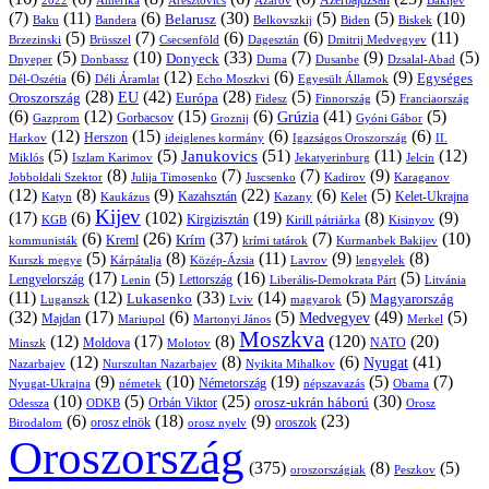
Azerbajdzsán
2022
Amerika
Aresztovics
Azarov
Bakijev
(7)
(11)
(6)
(30)
(5)
(5)
(10)
Belarusz
Baku
Bandera
Biskek
Belkovszkij
Biden
(5)
(7)
(6)
(6)
(11)
Brüsszel
Csecsenföld
Dagesztán
Dmitrij Medvegyev
Brzezinski
(5)
(10)
(33)
(7)
(9)
(5)
Donyeck
Donbassz
Duma
Dusanbe
Dnyeper
Dzsalal-Abad
(6)
(12)
(6)
(9)
Egységes
Dél-Oszétia
Déli Áramlat
Echo Moszkvi
Egyesült Államok
(28)
(42)
(28)
(5)
(5)
EU
Oroszország
Európa
Franciaország
Fidesz
Finnország
(6)
(12)
(15)
(6)
(41)
(5)
Grúzia
Gazprom
Gorbacsov
Groznij
Gyóni Gábor
(12)
(15)
(6)
(6)
Harkov
Herszon
ideiglenes kormány
Igazságos Oroszország
II.
(5)
(5)
(51)
(11)
(12)
Janukovics
Jekatyerinburg
Jelcin
Miklós
Iszlam Karimov
(8)
(7)
(7)
(9)
Jobboldali Szektor
Julija Timosenko
Juscsenko
Kadirov
Karaganov
(12)
(8)
(9)
(22)
(6)
(5)
Kazahsztán
Katyn
Kaukázus
Kazany
Kelet-Ukrajna
Kelet
Kijev
(17)
(6)
(102)
(19)
(8)
(9)
Kirgizisztán
KGB
Kirill pátriárka
Kisinyov
(6)
(26)
(37)
(7)
(10)
Krím
Kreml
kommunisták
krími tatárok
Kurmanbek Bakijev
(5)
(8)
(11)
(9)
(8)
Kárpátalja
Közép-Ázsia
Lavrov
lengyelek
Kurszk megye
(17)
(5)
(16)
(5)
Lengyelország
Lettország
Litvánia
Lenin
Liberális-Demokrata Párt
(11)
(12)
(33)
(14)
(5)
Lukasenko
Magyarország
Luganszk
Lviv
magyarok
(32)
(17)
(6)
(5)
(49)
(5)
Medvegyev
Majdan
Mariupol
Martonyi János
Merkel
Moszkva
(12)
(17)
(8)
(120)
(20)
NATO
Minszk
Moldova
Molotov
(12)
(8)
(6)
(41)
Nyugat
Nazarbajev
Nurszultan Nazarbajev
Nyikita Mihalkov
(9)
(10)
(19)
(5)
(7)
Németország
Nyugat-Ukrajna
németek
Obama
népszavazás
(10)
(5)
(25)
(30)
Orbán Viktor
orosz-ukrán háború
Odessza
Orosz
ODKB
(6)
(18)
(9)
(23)
orosz elnök
oroszok
Birodalom
orosz nyelv
Oroszország
(375)
(8)
(5)
oroszországiak
Peszkov