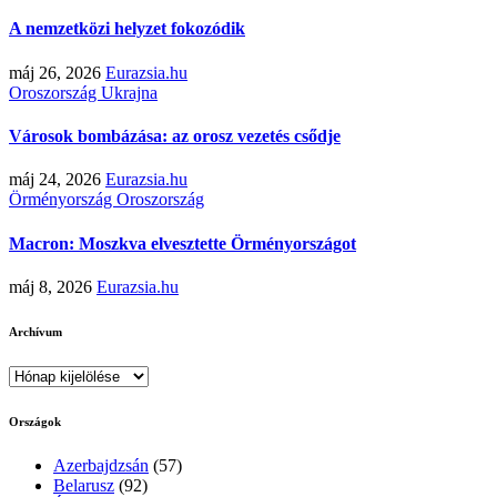
A nemzetközi helyzet fokozódik
máj 26, 2026
Eurazsia.hu
Oroszország
Ukrajna
Városok bombázása: az orosz vezetés csődje
máj 24, 2026
Eurazsia.hu
Örményország
Oroszország
Macron: Moszkva elvesztette Örményországot
máj 8, 2026
Eurazsia.hu
Archívum
Archívum
Országok
Azerbajdzsán
(57)
Belarusz
(92)