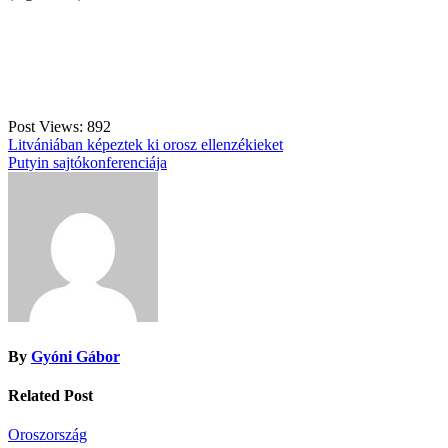
Post Views:
892
Bejegyzés
Litvániában képeztek ki orosz ellenzékieket
Putyin sajtókonferenciája
navigáció
By
Gyóni Gábor
Related Post
Oroszország