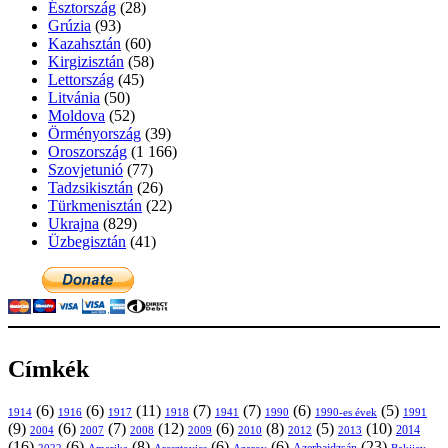
Észtország
(28)
Grúzia
(93)
Kazahsztán
(60)
Kirgizisztán
(58)
Lettország
(45)
Litvánia
(50)
Moldova
(52)
Örményország
(39)
Oroszország
(1 166)
Szovjetunió
(77)
Tadzsikisztán
(26)
Türkmenisztán
(22)
Ukrajna
(829)
Üzbegisztán
(41)
Címkék
(6)
(6)
(11)
(7)
(7)
(6)
(5)
1914
1916
1917
1918
1941
1990
1991
1990-es évek
(9)
(6)
(7)
(12)
(6)
(8)
(5)
(10)
2004
2007
2008
2009
2010
2013
2014
2012
(16)
(6)
(8)
(6)
(6)
(23)