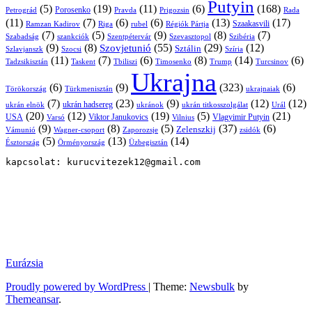
Putyin
(5)
(19)
(11)
(6)
(168)
Porosenko
Pravda
Prigozsin
Rada
Petrográd
(11)
(7)
(6)
(6)
(13)
(17)
Ramzan Kadirov
Riga
rubel
Régiók Pártja
Szaakasvili
(7)
(5)
(9)
(8)
(7)
Szabadság
Szentpétervár
Szevasztopol
Szibéria
szankciók
(9)
(8)
(55)
(29)
(12)
Szovjetunió
Sztálin
Szlavjanszk
Szocsi
Szíria
(11)
(7)
(6)
(8)
(14)
(6)
Tadzsikisztán
Taskent
Tbiliszi
Timosenko
Trump
Turcsinov
Ukrajna
(6)
(9)
(323)
(6)
Törökország
Türkmenisztán
ukrajnaiak
(7)
(23)
(9)
(12)
(12)
ukrán hadsereg
ukrán elnök
ukránok
ukrán titkosszolgálat
Urál
(20)
(12)
(19)
(5)
(21)
USA
Viktor Janukovics
Vlagyimir Putyin
Varsó
Vilnius
(9)
(8)
(5)
(37)
(6)
Zelenszkij
Vámunió
Wagner-csoport
zsidók
Zaporozsje
(5)
(13)
(14)
Örményország
Üzbegisztán
Észtország
kapcsolat: kurucvitezek12@gmail.com
Eurázsia
Proudly powered by WordPress
|
Theme:
Newsbulk
by
Themeansar
.