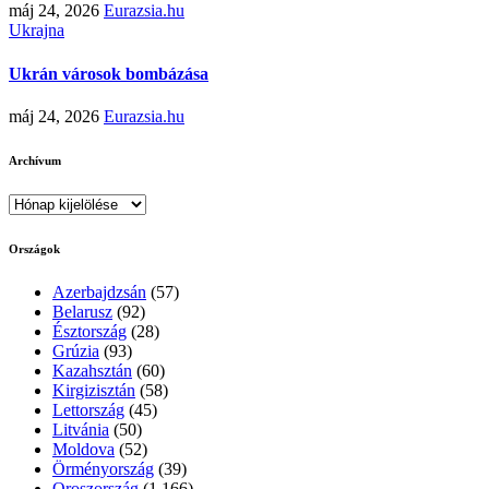
máj 24, 2026
Eurazsia.hu
Ukrajna
Ukrán városok bombázása
máj 24, 2026
Eurazsia.hu
Archívum
Archívum
Országok
Azerbajdzsán
(57)
Belarusz
(92)
Észtország
(28)
Grúzia
(93)
Kazahsztán
(60)
Kirgizisztán
(58)
Lettország
(45)
Litvánia
(50)
Moldova
(52)
Örményország
(39)
Oroszország
(1 166)