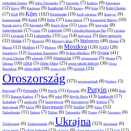
(8)
(7)
(7)
(9)
Jobboldali Szektor
Julija Timosenko
Juscsenko
Kadirov
Karaganov
(12)
(8)
(9)
(22)
(6)
(5)
Kazahsztán
Katyn
Kaukázus
Kazany
Kelet-Ukrajna
Kelet
Kijev
(17)
(6)
(102)
(19)
(8)
(9)
Kirgizisztán
KGB
Kirill pátriárka
Kisinyov
(6)
(26)
(37)
(7)
(10)
Krím
Kreml
kommunisták
krími tatárok
Kurmanbek Bakijev
(5)
(8)
(11)
(9)
(8)
Kárpátalja
Közép-Ázsia
Lavrov
lengyelek
Kurszk megye
(17)
(5)
(16)
(5)
Lengyelország
Lettország
Litvánia
Lenin
Liberális-Demokrata Párt
(11)
(12)
(33)
(14)
(5)
Lukasenko
Magyarország
Luganszk
Lviv
magyarok
(32)
(17)
(6)
(5)
(49)
(5)
Medvegyev
Majdan
Mariupol
Martonyi János
Merkel
Moszkva
(12)
(17)
(8)
(120)
(20)
NATO
Minszk
Moldova
Molotov
(12)
(8)
(6)
(41)
Nyugat
Nazarbajev
Nurszultan Nazarbajev
Nyikita Mihalkov
(9)
(10)
(19)
(5)
(7)
Németország
Nyugat-Ukrajna
németek
Obama
népszavazás
(10)
(5)
(25)
(30)
Orbán Viktor
orosz-ukrán háború
Odessza
Orosz
ODKB
(6)
(18)
(9)
(23)
orosz elnök
oroszok
Birodalom
orosz nyelv
Oroszország
(375)
(8)
(5)
oroszországiak
Peszkov
Putyin
(5)
(19)
(11)
(6)
(168)
Porosenko
Pravda
Prigozsin
Rada
Petrográd
(11)
(7)
(6)
(6)
(13)
(17)
Ramzan Kadirov
Riga
rubel
Régiók Pártja
Szaakasvili
(7)
(5)
(9)
(8)
(7)
Szabadság
Szentpétervár
Szevasztopol
Szibéria
szankciók
(9)
(8)
(55)
(29)
(12)
Szovjetunió
Sztálin
Szlavjanszk
Szocsi
Szíria
(11)
(7)
(6)
(8)
(14)
(6)
Tadzsikisztán
Taskent
Tbiliszi
Timosenko
Trump
Turcsinov
Ukrajna
(6)
(9)
(323)
(6)
Törökország
Türkmenisztán
ukrajnaiak
(7)
(23)
(9)
(12)
(12)
ukrán hadsereg
ukrán elnök
ukránok
ukrán titkosszolgálat
Urál