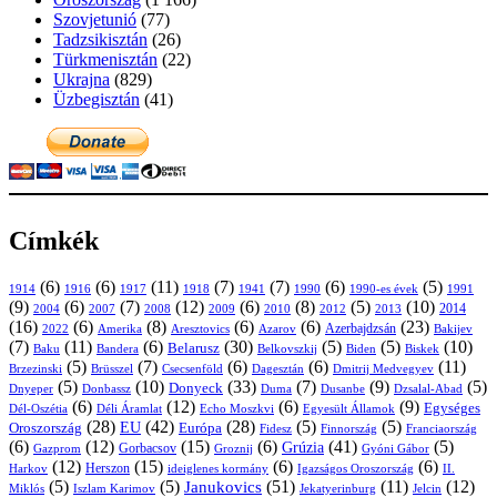
Szovjetunió
(77)
Tadzsikisztán
(26)
Türkmenisztán
(22)
Ukrajna
(829)
Üzbegisztán
(41)
Címkék
(6)
(6)
(11)
(7)
(7)
(6)
(5)
1914
1916
1917
1918
1941
1990
1991
1990-es évek
(9)
(6)
(7)
(12)
(6)
(8)
(5)
(10)
2004
2007
2008
2009
2010
2013
2014
2012
(16)
(6)
(8)
(6)
(6)
(23)
Azerbajdzsán
2022
Amerika
Aresztovics
Azarov
Bakijev
(7)
(11)
(6)
(30)
(5)
(5)
(10)
Belarusz
Baku
Bandera
Biskek
Belkovszkij
Biden
(5)
(7)
(6)
(6)
(11)
Brüsszel
Csecsenföld
Dagesztán
Dmitrij Medvegyev
Brzezinski
(5)
(10)
(33)
(7)
(9)
(5)
Donyeck
Donbassz
Duma
Dusanbe
Dnyeper
Dzsalal-Abad
(6)
(12)
(6)
(9)
Egységes
Dél-Oszétia
Déli Áramlat
Echo Moszkvi
Egyesült Államok
(28)
(42)
(28)
(5)
(5)
EU
Oroszország
Európa
Franciaország
Fidesz
Finnország
(6)
(12)
(15)
(6)
(41)
(5)
Grúzia
Gazprom
Gorbacsov
Groznij
Gyóni Gábor
(12)
(15)
(6)
(6)
Harkov
Herszon
ideiglenes kormány
Igazságos Oroszország
II.
(5)
(5)
(51)
(11)
(12)
Janukovics
Jekatyerinburg
Jelcin
Miklós
Iszlam Karimov