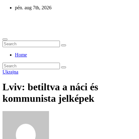
Skip
pén. aug 7th, 2026
to
content
Eurázsia
Home
Ukrajna
Lviv: betiltva a náci és
kommunista jelképek