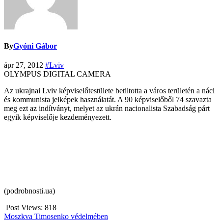
By
Gyóni Gábor
ápr 27, 2012
#Lviv
OLYMPUS DIGITAL CAMERA
Az ukrajnai Lviv képviselőtestülete betiltotta a város területén a náci
és kommunista jelképek használatát. A 90 képviselőből 74 szavazta
meg ezt az indítványt, melyet az ukrán nacionalista Szabadság párt
egyik képviselője kezdeményezett.
(podrobnosti.ua)
Post Views:
818
Bejegyzés
Moszkva Timosenko védelmében