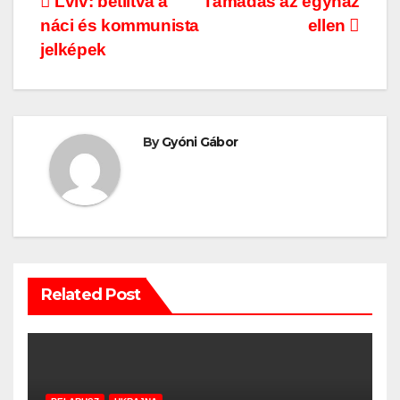
Bejegyzés
Lviv: betiltva a
Támadás az egyház
náci és kommunista
ellen
navigáció
jelképek
By
Gyóni Gábor
Related Post