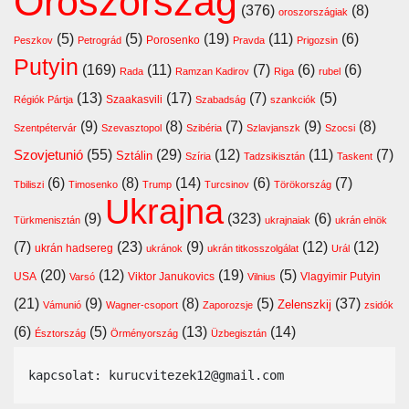
Oroszország
(376)
(8)
oroszországiak
(5)
(5)
(19)
(11)
(6)
Porosenko
Peszkov
Petrográd
Pravda
Prigozsin
Putyin
(169)
(11)
(7)
(6)
(6)
Rada
Ramzan Kadirov
Riga
rubel
(13)
(17)
(7)
(5)
Szaakasvili
Régiók Pártja
Szabadság
szankciók
(9)
(8)
(7)
(9)
(8)
Szentpétervár
Szevasztopol
Szibéria
Szlavjanszk
Szocsi
Szovjetunió
(55)
(29)
(12)
(11)
(7)
Sztálin
Szíria
Tadzsikisztán
Taskent
(6)
(8)
(14)
(6)
(7)
Tbiliszi
Timosenko
Trump
Turcsinov
Törökország
Ukrajna
(9)
(323)
(6)
Türkmenisztán
ukrajnaiak
ukrán elnök
(7)
(23)
(9)
(12)
(12)
ukrán hadsereg
ukránok
ukrán titkosszolgálat
Urál
(20)
(12)
(19)
(5)
USA
Viktor Janukovics
Vlagyimir Putyin
Varsó
Vilnius
(21)
(9)
(8)
(5)
(37)
Zelenszkij
Vámunió
Wagner-csoport
Zaporozsje
zsidók
(6)
(5)
(13)
(14)
Észtország
Örményország
Üzbegisztán
kapcsolat: kurucvitezek12@gmail.com