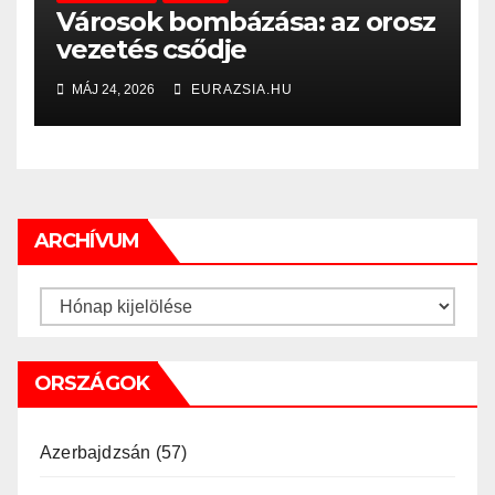
Városok bombázása: az orosz
vezetés csődje
MÁJ 24, 2026
EURAZSIA.HU
ARCHÍVUM
Archívum
ORSZÁGOK
Azerbajdzsán
(57)