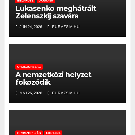
BELARUSZ
UKRAJNA
Lukasenko meghátrált
Zelenszkij szavára
JÚN 24, 2026
EURAZSIA.HU
OROSZORSZÁG
A nemzetközi helyzet
fokozódik
MÁJ 26, 2026
EURAZSIA.HU
OROSZORSZÁG
UKRAJNA