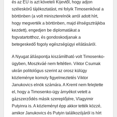
és az EU is azt követeli Kijevtől, hogy adjon
széleskörű tájékoztatást, mi folyik Timosenkóval a
börtönben (a volt miniszterelnök arról adott hírt,
hogy megverték a börtönben, majd éhségsztrájkba
kezdett), engedjen be diplomatákat a
fogvatartotthoz, és gondoskodjanak a
betegeskedő fogoly egészségügyi ellátásáról.
A Nyugat álláspontja kiszámítható volt Timosenko-
ügyben, Moszkváé nem feltétlen. Viktor Csumak
ukrán politológus szerint az orosz külügy
közleménye komoly figyelmeztetés Viktor
Janukovics elnök számára. A Kreml nem felejtette
el, hogy a Timosenko-ügy árnyékot vetett a
gázszerződés másik szereplőjére, Vlagyimir
Putyinra is. A közleményt épp akkor tették közzé,
amikor Janukovics és Putyin találkozójáról is hírt