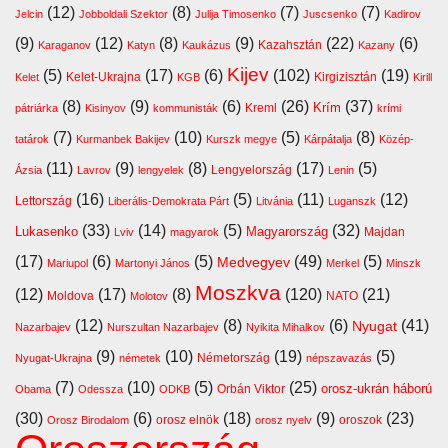
(12)
(8)
(7)
(7)
Jelcin
Jobboldali Szektor
Julija Timosenko
Juscsenko
Kadirov
(9)
(12)
(8)
(9)
(22)
(6)
Kazahsztán
Karaganov
Katyn
Kaukázus
Kazany
Kijev
(5)
(17)
(6)
(102)
(19)
Kelet-Ukrajna
Kirgizisztán
Kelet
KGB
Kirill
(8)
(9)
(6)
(26)
(37)
Krím
Kreml
pátriárka
Kisinyov
kommunisták
krími
(7)
(10)
(5)
(8)
tatárok
Kurmanbek Bakijev
Kurszk megye
Kárpátalja
Közép-
(11)
(9)
(8)
(17)
(5)
Lengyelország
Ázsia
Lavrov
lengyelek
Lenin
(16)
(5)
(11)
(12)
Lettország
Liberális-Demokrata Párt
Litvánia
Luganszk
(33)
(14)
(5)
(32)
Lukasenko
Magyarország
Majdan
Lviv
magyarok
(17)
(6)
(5)
(49)
(5)
Medvegyev
Mariupol
Martonyi János
Merkel
Minszk
Moszkva
(12)
(17)
(8)
(120)
(21)
Moldova
NATO
Molotov
(12)
(8)
(6)
(41)
Nyugat
Nazarbajev
Nurszultan Nazarbajev
Nyikita Mihalkov
(9)
(10)
(19)
(5)
Németország
Nyugat-Ukrajna
németek
népszavazás
(7)
(10)
(5)
(25)
orosz-ukrán háború
Orbán Viktor
Obama
Odessza
ODKB
(30)
(6)
(18)
(9)
(23)
orosz elnök
oroszok
Orosz Birodalom
orosz nyelv