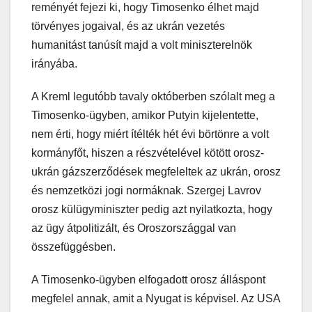
reményét fejezi ki, hogy Timosenko élhet majd
törvényes jogaival, és az ukrán vezetés
humanitást tanúsít majd a volt miniszterelnök
irányába.
A Kreml legutóbb tavaly októberben szólalt meg a
Timosenko-ügyben, amikor Putyin kijelentette,
nem érti, hogy miért ítélték hét évi börtönre a volt
kormányfőt, hiszen a részvételével kötött orosz-
ukrán gázszerződések megfeleltek az ukrán, orosz
és nemzetközi jogi normáknak. Szergej Lavrov
orosz külügyminiszter pedig azt nyilatkozta, hogy
az ügy átpolitizált, és Oroszországgal van
összefüggésben.
A Timosenko-ügyben elfogadott orosz álláspont
megfelel annak, amit a Nyugat is képvisel. Az USA