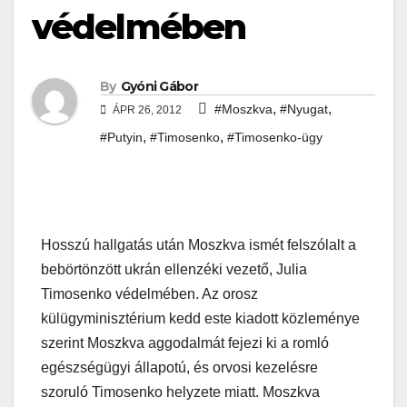
védelmében
By
Gyóni Gábor
,
,
#Moszkva
#Nyugat
ÁPR 26, 2012
,
,
#Putyin
#Timosenko
#Timosenko-ügy
Hosszú hallgatás után Moszkva ismét felszólalt a
bebörtönzött ukrán ellenzéki vezető, Julia
Timosenko védelmében. Az orosz
külügyminisztérium kedd este kiadott közleménye
szerint Moszkva aggodalmát fejezi ki a romló
egészségügyi állapotú, és orvosi kezelésre
szoruló Timosenko helyzete miatt. Moszkva