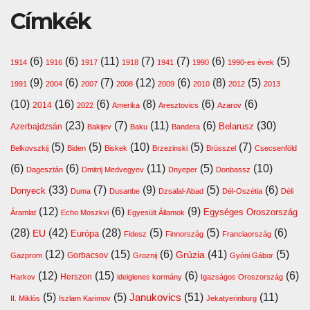
Címkék
(6)
(6)
(11)
(7)
(7)
(6)
(5)
1914
1916
1917
1918
1941
1990
1990-es évek
(9)
(6)
(7)
(12)
(6)
(8)
(5)
1991
2004
2007
2008
2009
2010
2012
2013
(10)
(16)
(6)
(8)
(6)
(6)
2014
2022
Amerika
Aresztovics
Azarov
(23)
(7)
(11)
(6)
(30)
Belarusz
Azerbajdzsán
Bakijev
Baku
Bandera
(5)
(5)
(10)
(5)
(7)
Belkovszkij
Biden
Biskek
Brzezinski
Brüsszel
Csecsenföld
(6)
(6)
(11)
(5)
(10)
Dagesztán
Dmitrij Medvegyev
Dnyeper
Donbassz
(33)
(7)
(9)
(5)
(6)
Donyeck
Duma
Dusanbe
Dzsalal-Abad
Dél-Oszétia
Déli
(12)
(6)
(9)
Egységes Oroszország
Áramlat
Echo Moszkvi
Egyesült Államok
(28)
(42)
(28)
(5)
(5)
(6)
EU
Európa
Fidesz
Finnország
Franciaország
(12)
(15)
(6)
(41)
(5)
Grúzia
Gazprom
Gorbacsov
Groznij
Gyóni Gábor
(12)
(15)
(6)
(6)
Harkov
Herszon
ideiglenes kormány
Igazságos Oroszország
(5)
(5)
(51)
(11)
Janukovics
II. Miklós
Iszlam Karimov
Jekatyerinburg