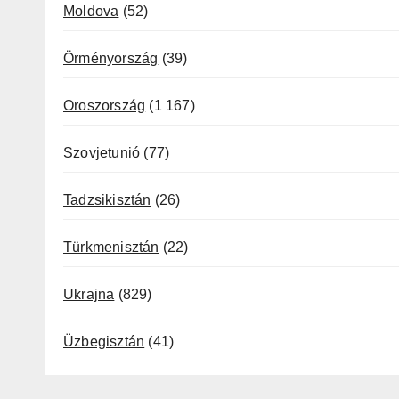
Moldova
(52)
Örményország
(39)
Oroszország
(1 167)
Szovjetunió
(77)
Tadzsikisztán
(26)
Türkmenisztán
(22)
Ukrajna
(829)
Üzbegisztán
(41)