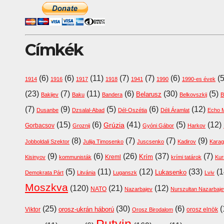
Címkék
(6)
(6)
(11)
(7)
(7)
(6)
(
1914
1916
1917
1918
1941
1990
1990-es évek
(23)
(7)
(11)
(6)
(30)
(5)
Belarusz
Bakijev
Baku
Bandera
Belkovszkij
B
(7)
(9)
(5)
(6)
(12)
Dusanbe
Dzsalal-Abad
Dél-Oszétia
Déli Áramlat
Echo 
(15)
(6)
(41)
(5)
(12)
Grúzia
Gorbacsov
Groznij
Gyóni Gábor
Harkov
(8)
(7)
(7)
(9)
Jobboldali Szektor
Julija Timosenko
Juscsenko
Kadirov
Kara
(9)
(6)
(26)
(37)
(7)
Krím
Kreml
Kisinyov
kommunisták
krími tatárok
Kur
(5)
(11)
(12)
(33)
(1
Lukasenko
Demokrata Párt
Litvánia
Luganszk
Lviv
Moszkva
(120)
(21)
(12)
NATO
Nazarbajev
Nurszultan Nazarbaje
(25)
(30)
(6)
(
orosz-ukrán háború
Viktor
orosz elnök
Orosz Birodalom