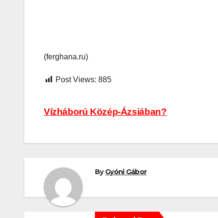
(ferghana.ru)
Post Views:
885
Bejegyzés
Vízháború Közép-Ázsiában?
navigáció
By
Gyóni Gábor