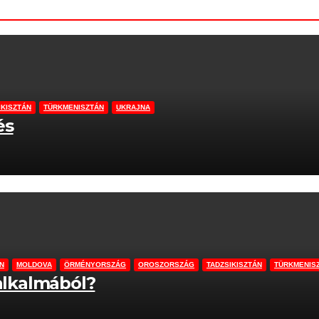
IKISZTÁN
TÜRKMENISZTÁN
UKRAJNA
és
ÁN
MOLDOVA
ÖRMÉNYORSZÁG
OROSZORSZÁG
TADZSIKISZTÁN
TÜRKMENIS
 alkalmából?