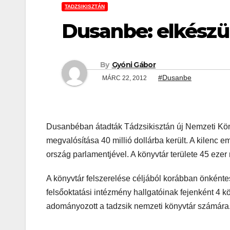
TADZSIKISZTÁN
Dusanbe: elkészü
By
Gyóni Gábor
#Dusanbe
MÁRC 22, 2012
Dusanbéban átadták Tádzsikisztán új Nemzeti Köny
megvalósítása 40 millió dollárba került. A kilenc
ország parlamentjével. A könyvtár területe 45 eze
A könyvtár felszerelése céljából korábban önkénte
felsőoktatási intézmény hallgatóinak fejenként 4 
adományozott a tadzsik nemzeti könyvtár számár