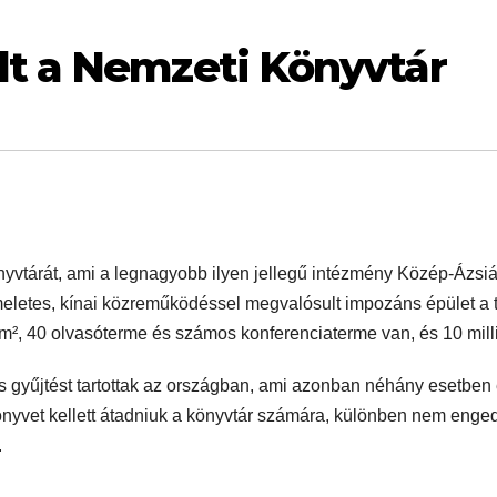
lt a Nemzeti Könyvtár
vtárát, ami a legnagyobb ilyen jellegű intézmény Közép-Ázsiáb
 emeletes, kínai közreműködéssel megvalósult impozáns épület a
r m², 40 olvasóterme és számos konferenciaterme van, és 10 mill
s gyűjtést tartottak az országban, ami azonban néhány esetben 
könyvet kellett átadniuk a könyvtár számára, különben nem enge
a.