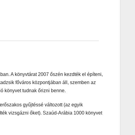
an. A könyvtárat 2007 őszén kezdték el építeni,
 tadzsik főváros központjában áll, szemben az
ió könyvet tudnak őrizni benne.
erőszakos gyűjtéssé változott (az egyik
dték vizsgázni őket). Szaúd-Arábia 1000 könyvet