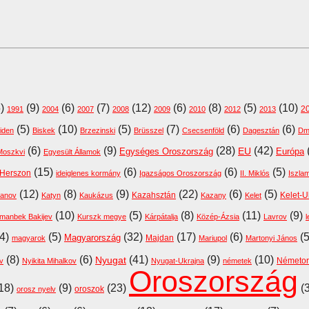
5)
(9)
(6)
(7)
(12)
(6)
(8)
(5)
(10)
2
1991
2004
2007
2008
2009
2010
2012
2013
(5)
(10)
(5)
(7)
(6)
(6)
iden
Biskek
Brzezinski
Brüsszel
Csecsenföld
Dagesztán
Dmi
(6)
(9)
(28)
(42)
EU
Egységes Oroszország
Európa
Moszkvi
Egyesült Államok
(15)
(6)
(6)
(5)
Herszon
ideiglenes kormány
Igazságos Oroszország
II. Miklós
Iszla
(12)
(8)
(9)
(22)
(6)
(5)
Kazahsztán
Kelet-U
ganov
Katyn
Kaukázus
Kazany
Kelet
(10)
(5)
(8)
(11)
(9)
manbek Bakijev
Kurszk megye
Kárpátalja
Közép-Ázsia
Lavrov
4)
(5)
(32)
(17)
(6)
(
Magyarország
Majdan
magyarok
Mariupol
Martonyi János
(8)
(6)
(41)
(9)
(10)
Nyugat
Németor
v
Nyikita Mihalkov
Nyugat-Ukrajna
németek
Oroszország
18)
(9)
(23)
(
oroszok
orosz nyelv