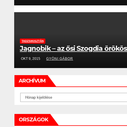
TADZSIKISZTÁN
Jagnobik – az ősi Szogdia örökös
OKT 9, 2015
GYÓNI GÁBOR
ARCHÍVUM
Archívum
ORSZÁGOK