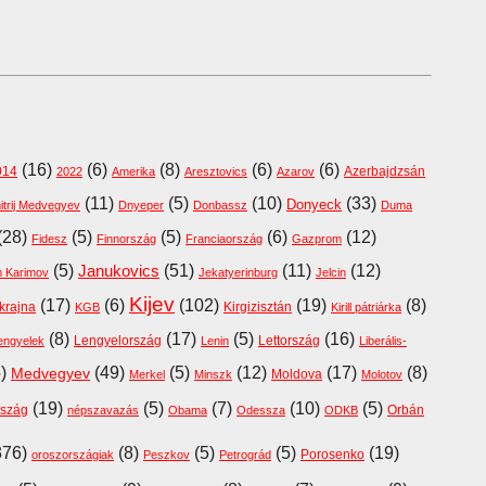
(16)
(6)
(8)
(6)
(6)
014
Azerbajdzsán
2022
Amerika
Aresztovics
Azarov
(11)
(5)
(10)
(33)
Donyeck
trij Medvegyev
Dnyeper
Donbassz
Duma
(28)
(5)
(5)
(6)
(12)
Fidesz
Finnország
Franciaország
Gazprom
(5)
(51)
(11)
(12)
Janukovics
m Karimov
Jekatyerinburg
Jelcin
Kijev
(17)
(6)
(102)
(19)
(8)
krajna
Kirgizisztán
KGB
Kirill pátriárka
(8)
(17)
(5)
(16)
Lengyelország
Lettország
lengyelek
Lenin
Liberális-
5)
(49)
(5)
(12)
(17)
(8)
Medvegyev
Moldova
Merkel
Minszk
Molotov
(19)
(5)
(7)
(10)
(5)
szág
Orbán
népszavazás
Obama
Odessza
ODKB
376)
(8)
(5)
(5)
(19)
Porosenko
oroszországiak
Peszkov
Petrográd