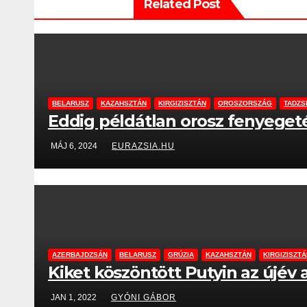
Related Post
BELARUSZ
KAZAHSZTÁN
KIRGIZISZTÁN
OROSZORSZÁG
TADZS
Eddig példátlan orosz fenyeget
MÁJ 6, 2024
EURAZSIA.HU
AZERBAJDZSÁN
BELARUSZ
GRÚZIA
KAZAHSZTÁN
KIRGIZISZT
Kiket köszöntött Putyin az újév
JAN 1, 2022
GYÓNI GÁBOR