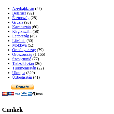
Azerbajdzsán
(57)
Belarusz
(92)
Észtország
(28)
Grúzia
(93)
Kazahsztán
(60)
Kirgizisztán
(58)
Lettország
(45)
Litvánia
(50)
Moldova
(52)
Örményország
(39)
Oroszország
(1 166)
Szovjetunió
(77)
Tadzsikisztán
(26)
Türkmenisztán
(22)
Ukrajna
(829)
Üzbegisztán
(41)
Címkék