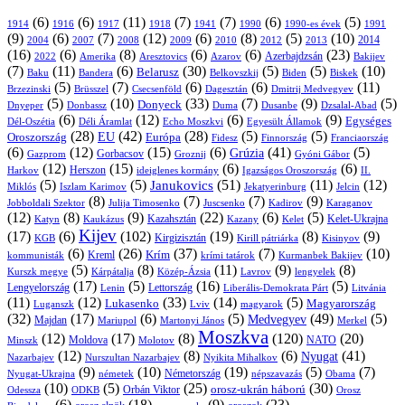
(6)
(6)
(11)
(7)
(7)
(6)
(5)
1914
1916
1917
1918
1941
1990
1991
1990-es évek
(9)
(6)
(7)
(12)
(6)
(8)
(5)
(10)
2004
2007
2008
2009
2010
2013
2014
2012
(16)
(6)
(8)
(6)
(6)
(23)
Azerbajdzsán
2022
Amerika
Aresztovics
Azarov
Bakijev
(7)
(11)
(6)
(30)
(5)
(5)
(10)
Belarusz
Baku
Bandera
Biskek
Belkovszkij
Biden
(5)
(7)
(6)
(6)
(11)
Brüsszel
Csecsenföld
Dagesztán
Dmitrij Medvegyev
Brzezinski
(5)
(10)
(33)
(7)
(9)
(5)
Donyeck
Donbassz
Duma
Dusanbe
Dnyeper
Dzsalal-Abad
(6)
(12)
(6)
(9)
Egységes
Dél-Oszétia
Déli Áramlat
Echo Moszkvi
Egyesült Államok
(28)
(42)
(28)
(5)
(5)
EU
Oroszország
Európa
Franciaország
Fidesz
Finnország
(6)
(12)
(15)
(6)
(41)
(5)
Grúzia
Gazprom
Gorbacsov
Groznij
Gyóni Gábor
(12)
(15)
(6)
(6)
Harkov
Herszon
ideiglenes kormány
Igazságos Oroszország
II.
(5)
(5)
(51)
(11)
(12)
Janukovics
Jekatyerinburg
Jelcin
Miklós
Iszlam Karimov
(8)
(7)
(7)
(9)
Jobboldali Szektor
Julija Timosenko
Juscsenko
Kadirov
Karaganov
(12)
(8)
(9)
(22)
(6)
(5)
Kazahsztán
Katyn
Kaukázus
Kazany
Kelet-Ukrajna
Kelet
Kijev
(17)
(6)
(102)
(19)
(8)
(9)
Kirgizisztán
KGB
Kirill pátriárka
Kisinyov
(6)
(26)
(37)
(7)
(10)
Krím
Kreml
kommunisták
krími tatárok
Kurmanbek Bakijev
(5)
(8)
(11)
(9)
(8)
Kárpátalja
Közép-Ázsia
Lavrov
lengyelek
Kurszk megye
(17)
(5)
(16)
(5)
Lengyelország
Lettország
Litvánia
Lenin
Liberális-Demokrata Párt
(11)
(12)
(33)
(14)
(5)
Lukasenko
Magyarország
Luganszk
Lviv
magyarok
(32)
(17)
(6)
(5)
(49)
(5)
Medvegyev
Majdan
Mariupol
Martonyi János
Merkel
Moszkva
(12)
(17)
(8)
(120)
(20)
NATO
Minszk
Moldova
Molotov
(12)
(8)
(6)
(41)
Nyugat
Nazarbajev
Nurszultan Nazarbajev
Nyikita Mihalkov
(9)
(10)
(19)
(5)
(7)
Németország
Nyugat-Ukrajna
németek
Obama
népszavazás
(10)
(5)
(25)
(30)
Orbán Viktor
orosz-ukrán háború
Odessza
Orosz
ODKB
(6)
(18)
(9)
(23)