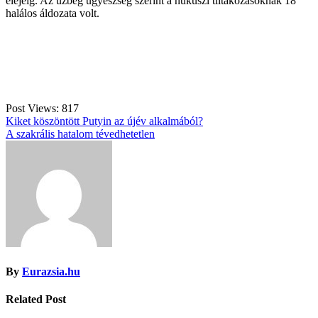
elejéig. Az üzbég ügyészség szerint a nukuszi tiltakozásoknak 18
halálos áldozata volt.
Post Views:
817
Bejegyzés
Kiket köszöntött Putyin az újév alkalmából?
A szakrális hatalom tévedhetetlen
navigáció
By
Eurazsia.hu
Related Post