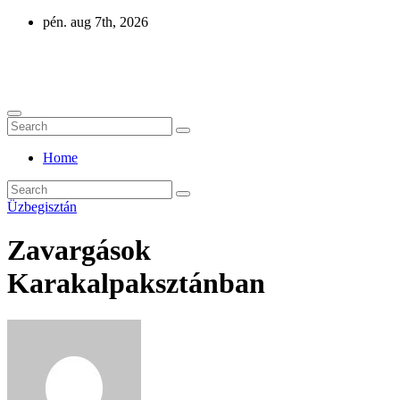
Skip
pén. aug 7th, 2026
to
content
Eurázsia
Home
Üzbegisztán
Zavargások
Karakalpaksztánban