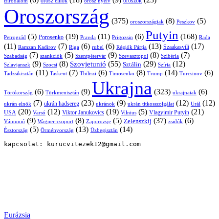
orosz elnök
oroszok
Birodalom
orosz nyelv
Oroszország
(375)
(8)
(5)
oroszországiak
Peszkov
Putyin
(5)
(19)
(11)
(6)
(168)
Porosenko
Pravda
Prigozsin
Rada
Petrográd
(11)
(7)
(6)
(6)
(13)
(17)
Ramzan Kadirov
Riga
rubel
Régiók Pártja
Szaakasvili
(7)
(5)
(9)
(8)
(7)
Szabadság
Szentpétervár
Szevasztopol
Szibéria
szankciók
(9)
(8)
(55)
(29)
(12)
Szovjetunió
Sztálin
Szlavjanszk
Szocsi
Szíria
(11)
(7)
(6)
(8)
(14)
(6)
Tadzsikisztán
Taskent
Tbiliszi
Timosenko
Trump
Turcsinov
Ukrajna
(6)
(9)
(323)
(6)
Törökország
Türkmenisztán
ukrajnaiak
(7)
(23)
(9)
(12)
(12)
ukrán hadsereg
ukrán elnök
ukránok
ukrán titkosszolgálat
Urál
(20)
(12)
(19)
(5)
(21)
USA
Viktor Janukovics
Vlagyimir Putyin
Varsó
Vilnius
(9)
(8)
(5)
(37)
(6)
Zelenszkij
Vámunió
Wagner-csoport
zsidók
Zaporozsje
(5)
(13)
(14)
Örményország
Üzbegisztán
Észtország
kapcsolat: kurucvitezek12@gmail.com
Eurázsia