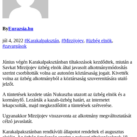
By
Eurazsia.hu
júl 4, 2022
#Karakalpaksztán
,
#Mirzijojev
,
#üzbég elnök
,
#zavargások
Június végén Karakalpaksztánban tiltakozások kezdődtek, miután a
Savkat Mirzijojev üzbég elnök által javasolt alkotmánymódosítás
szerint csorbították volna az autonóm köztársaság jogait. Kivették
volna az üzbég alkotmányból a köztársaság szuverenitására utaló
jelzőt.
A tüntetések kezdete után Nukuszba utazott az üzbég elnök és a
kormányfő. Lezárták a kazah-üzbég határt, az internetet
lekapcsolták, majd megkezdődött a tüntetések szétverése.
Ugyanakkor Mirzijojev visszavonta az alkotmány megváltoztatását
célzó javaslatát.
Karakalpaksztánban rendkívüli állapotot rendeltek el augusztus