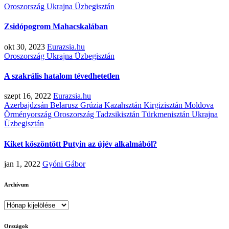
Oroszország
Ukrajna
Üzbegisztán
Zsidópogrom Mahacskalában
okt 30, 2023
Eurazsia.hu
Oroszország
Ukrajna
Üzbegisztán
A szakrális hatalom tévedhetetlen
szept 16, 2022
Eurazsia.hu
Azerbajdzsán
Belarusz
Grúzia
Kazahsztán
Kirgizisztán
Moldova
Örményország
Oroszország
Tadzsikisztán
Türkmenisztán
Ukrajna
Üzbegisztán
Kiket köszöntött Putyin az újév alkalmából?
jan 1, 2022
Gyóni Gábor
Archívum
Archívum
Országok