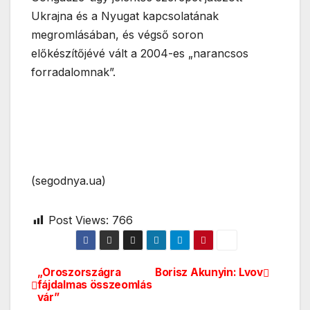
Ukrajna és a Nyugat kapcsolatának
megromlásában, és végső soron
előkészítőjévé vált a 2004-es „narancsos
forradalomnak”.
(segodnya.ua)
Post Views:
766
„Oroszországra
Borisz Akunyin: Lvov
Bejegyzés
fájdalmas összeomlás
vár”
navigáció