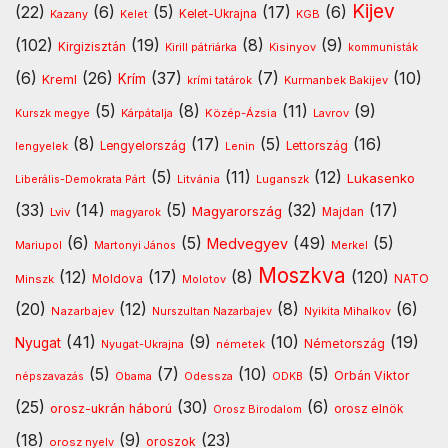
Kijev
(22)
(6)
(5)
(17)
(6)
Kelet-Ukrajna
Kazany
Kelet
KGB
(102)
(19)
(8)
(9)
Kirgizisztán
Kirill pátriárka
Kisinyov
kommunisták
(6)
(26)
(37)
(7)
(10)
Krím
Kreml
Kurmanbek Bakijev
krími tatárok
(5)
(8)
(11)
(9)
Kárpátalja
Közép-Ázsia
Lavrov
Kurszk megye
(8)
(17)
(5)
(16)
lengyelek
Lengyelország
Lettország
Lenin
(5)
(11)
(12)
Lukasenko
Litvánia
Luganszk
Liberális-Demokrata Párt
(33)
(14)
(5)
(32)
(17)
Magyarország
Lviv
Majdan
magyarok
(6)
(5)
(49)
(5)
Medvegyev
Mariupol
Martonyi János
Merkel
Moszkva
(12)
(17)
(8)
(120)
NATO
Minszk
Moldova
Molotov
(20)
(12)
(8)
(6)
Nazarbajev
Nurszultan Nazarbajev
Nyikita Mihalkov
(41)
(9)
(10)
(19)
Nyugat
Nyugat-Ukrajna
németek
Németország
(5)
(7)
(10)
(5)
Orbán Viktor
Odessza
népszavazás
Obama
ODKB
(25)
(30)
(6)
orosz-ukrán háború
orosz elnök
Orosz Birodalom
(18)
(9)
(23)
oroszok
orosz nyelv