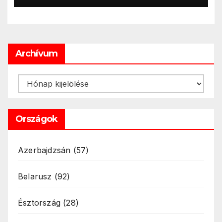
Archívum
Archívum
Országok
Azerbajdzsán
(57)
Belarusz
(92)
Észtország
(28)