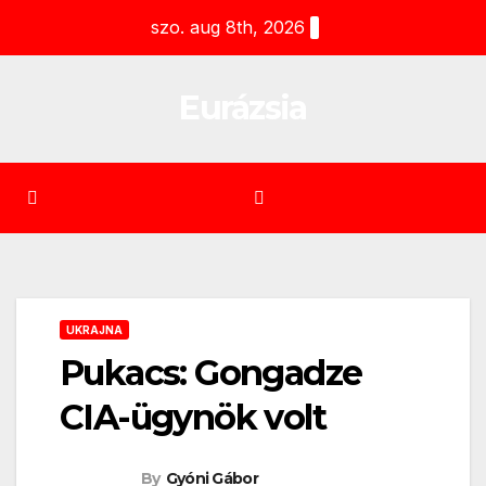
Skip
szo. aug 8th, 2026
to
content
Eurázsia
UKRAJNA
Pukacs: Gongadze
CIA-ügynök volt
By
Gyóni Gábor