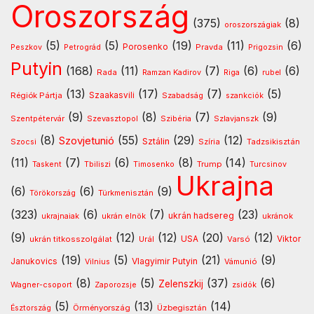
Oroszország
(375)
(8)
oroszországiak
(5)
(5)
(19)
(11)
(6)
Porosenko
Pravda
Peszkov
Petrográd
Prigozsin
Putyin
(168)
(11)
(7)
(6)
(6)
Rada
Ramzan Kadirov
Riga
rubel
(13)
(17)
(7)
(5)
Régiók Pártja
Szaakasvili
Szabadság
szankciók
(9)
(8)
(7)
(9)
Szentpétervár
Szevasztopol
Szlavjanszk
Szibéria
(8)
(55)
(29)
(12)
Szovjetunió
Sztálin
Szocsi
Szíria
Tadzsikisztán
(11)
(7)
(6)
(8)
(14)
Timosenko
Trump
Taskent
Tbiliszi
Turcsinov
Ukrajna
(6)
(6)
(9)
Türkmenisztán
Törökország
(323)
(6)
(7)
(23)
ukrán hadsereg
ukránok
ukrajnaiak
ukrán elnök
(9)
(12)
(12)
(20)
(12)
USA
ukrán titkosszolgálat
Urál
Varsó
Viktor
(19)
(5)
(21)
(9)
Vlagyimir Putyin
Janukovics
Vámunió
Vilnius
(8)
(5)
(37)
(6)
Zelenszkij
Wagner-csoport
Zaporozsje
zsidók
(5)
(13)
(14)
Örményország
Üzbegisztán
Észtország