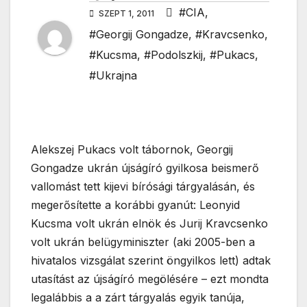
#CIA
,
SZEPT 1, 2011
#Georgij Gongadze
,
#Kravcsenko
,
#Kucsma
,
#Podolszkij
,
#Pukacs
,
#Ukrajna
Alekszej Pukacs volt tábornok, Georgij
Gongadze ukrán újságíró gyilkosa beismerő
vallomást tett kijevi bírósági tárgyalásán, és
megerősítette a korábbi gyanút: Leonyid
Kucsma volt ukrán elnök és Jurij Kravcsenko
volt ukrán belügyminiszter (aki 2005-ben a
hivatalos vizsgálat szerint öngyilkos lett) adtak
utasítást az újságíró megölésére – ezt mondta
legalábbis a a zárt tárgyalás egyik tanúja,