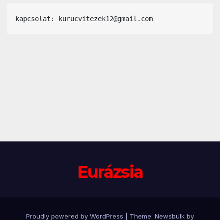
kapcsolat: kurucvitezek12@gmail.com
Eurázsia
Proudly powered by WordPress
|
Theme:
Newsbulk
by