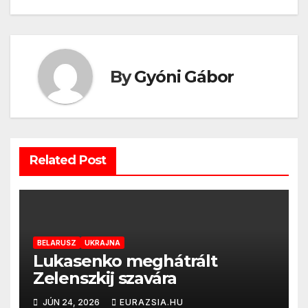
By
Gyóni Gábor
Related Post
BELARUSZ
UKRAJNA
Lukasenko meghátrált
Zelenszkij szavára
JÚN 24, 2026
EURAZSIA.HU