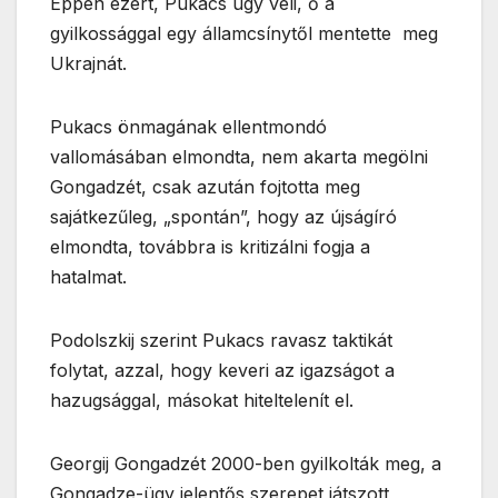
Éppen ezért, Pukacs úgy véli, ő a
gyilkossággal egy államcsínytől mentette meg
Ukrajnát.
Pukacs önmagának ellentmondó
vallomásában elmondta, nem akarta megölni
Gongadzét, csak azután fojtotta meg
sajátkezűleg, „spontán”, hogy az újságíró
elmondta, továbbra is kritizálni fogja a
hatalmat.
Podolszkij szerint Pukacs ravasz taktikát
folytat, azzal, hogy keveri az igazságot a
hazugsággal, másokat hiteltelenít el.
Georgij Gongadzét 2000-ben gyilkolták meg, a
Gongadze-ügy jelentős szerepet játszott