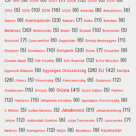
1991
2008
2010
2004
2007
2009
(5)
(10)
(16)
(6)
(8)
(6)
2013
2014
Amerika
2012
2022
Aresztovics
(6)
(23)
(7)
(11)
(6)
Azerbajdzsán
Baku
Azarov
Bakijev
Bandera
(30)
(5)
(5)
(10)
(5)
Belarusz
Biskek
Belkovszkij
Biden
Brzezinski
(7)
(6)
(6)
(11)
Dmitrij Medvegyev
Brüsszel
Csecsenföld
Dagesztán
(5)
(10)
(33)
(7)
(9)
Donyeck
Donbassz
Dusanbe
Dnyeper
Duma
(5)
(6)
(12)
(6)
Déli Áramlat
Dzsalal-Abad
Dél-Oszétia
Echo Moszkvi
(9)
(28)
(42)
EU
Egységes Oroszország
Európa
Egyesült Államok
(28)
(5)
(5)
(6)
(12)
Gazprom
Fidesz
Finnország
Franciaország
(15)
(6)
(41)
(5)
Grúzia
Gorbacsov
Harkov
Groznij
Gyóni Gábor
(12)
(15)
(6)
(6)
Herszon
ideiglenes kormány
Igazságos Oroszország
(5)
(5)
(51)
(11)
Janukovics
Jekatyerinburg
II. Miklós
Iszlam Karimov
(12)
(8)
(7)
(7)
Jelcin
Jobboldali Szektor
Julija Timosenko
Juscsenko
(9)
(12)
(8)
(9)
Kazahsztán
Kadirov
Karaganov
Katyn
Kaukázus