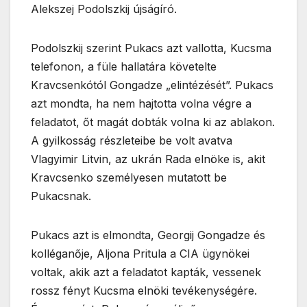
Alekszej Podolszkij újságíró.
Podolszkij szerint Pukacs azt vallotta, Kucsma
telefonon, a füle hallatára követelte
Kravcsenkótól Gongadze „elintézését”. Pukacs
azt mondta, ha nem hajtotta volna végre a
feladatot, őt magát dobták volna ki az ablakon.
A gyilkosság részleteibe be volt avatva
Vlagyimir Litvin, az ukrán Rada elnöke is, akit
Kravcsenko személyesen mutatott be
Pukacsnak.
Pukacs azt is elmondta, Georgij Gongadze és
kolléganője, Aljona Pritula a CIA ügynökei
voltak, akik azt a feladatot kapták, vessenek
rossz fényt Kucsma elnöki tevékenységére.