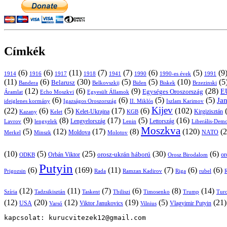
Címkék
(6)
(6)
(11)
(7)
(7)
(6)
(5)
(9
1914
1916
1917
1918
1941
1990
1991
1990-es évek
(11)
(6)
(30)
(5)
(5)
(10)
(5
Belarusz
Bandera
Biskek
Belkovszkij
Biden
Brzezinski
(12)
(6)
(9)
(28)
E
Egységes Oroszország
Áramlat
Echo Moszkvi
Egyesült Államok
(6)
(6)
(5)
(5)
Ja
ideiglenes kormány
Igazságos Oroszország
II. Miklós
Iszlam Karimov
Kijev
(22)
(6)
(5)
(17)
(6)
(102)
Kirgizisztán
Kazany
Kelet-Ukrajna
KGB
Kelet
(9)
(8)
(17)
(5)
(16)
Lavrov
lengyelek
Lengyelország
Lettország
Lenin
Liberális-Demo
Moszkva
(5)
(12)
(17)
(8)
(120)
(2
NATO
Minszk
Moldova
Molotov
Merkel
(10)
(5)
(25)
(30)
(6)
Orbán Viktor
orosz-ukrán háború
Orosz Birodalom
or
ODKB
Putyin
(6)
(169)
(11)
(7)
(6)
(6)
Prigozsin
Rada
Ramzan Kadirov
Riga
rubel
R
(12)
(11)
(7)
(6)
(8)
(14)
Szíria
Tadzsikisztán
Taskent
Tbiliszi
Timosenko
Trump
Turc
(12)
(20)
(12)
(19)
(5)
(21
USA
Viktor Janukovics
Vlagyimir Putyin
Varsó
Vilnius
kapcsolat: kurucvitezek12@gmail.com