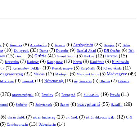
(6)
(8)
(6)
(6)
(23)
(7)
Azerbajdzsán
2
Amerika
Aresztovics
Azarov
Bakijev
Baku
(10)
(33)
(7)
(9)
(5)
(6)
Donyeck
sz
Duma
Dusanbe
Dél-Oszétia
Déli
Dzsalal-Abad
(15)
(6)
(41)
(5)
(12)
(15)
Grúzia
sov
Groznij
Harkov
Herszon
Gyóni Gábor
7)
(7)
(9)
(12)
(8)
(9)
Kazahsztán
Juscsenko
Kadirov
Karaganov
Katyn
Kaukázus
(7)
(10)
(5)
(8)
(11)
árok
Kurmanbek Bakijev
Kárpátalja
Közép-Ázsia
Kurszk megye
(32)
(17)
(6)
(5)
(49)
Medvegyev
Magyarország
Majdan
Mariupol
Martonyi János
(9)
(10)
(19)
(5)
(7)
Németország
t-Ukrajna
németek
Obama
Odessza
népszavazás
(376)
(8)
(5)
(5)
(19)
(11)
Porosenko
oroszországiak
Pravda
Peszkov
Petrográd
(8)
(7)
(9)
(8)
(55)
(29)
Szovjetunió
Sztálin
topol
Szibéria
Szlavjanszk
Szocsi
(6)
(7)
(23)
(9)
(12)
ukrán hadsereg
ukrán elnök
ukránok
ukrán titkosszolgálat
Urál
(5)
(13)
(14)
Örményország
Üzbegisztán