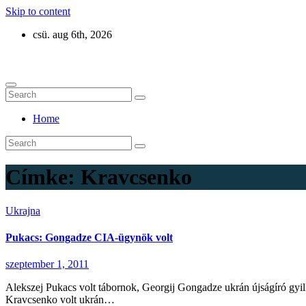
Skip to content
csü. aug 6th, 2026
Eurázsia
Home
Címke:
Kravcsenko
Ukrajna
Pukacs: Gongadze CIA-ügynök volt
szeptember 1, 2011
Alekszej Pukacs volt tábornok, Georgij Gongadze ukrán újságíró gyilko
Kravcsenko volt ukrán…