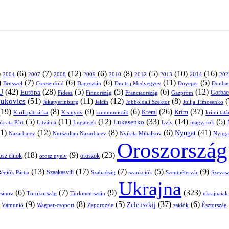
)
(6)
(7)
(12)
(6)
(8)
(5)
(10)
(16)
2004
2007
2008
2009
2010
2013
2014
202
2012
)
(7)
(6)
(6)
(11)
(5)
Brüsszel
Csecsenföld
Dagesztán
Dmitrij Medvegyev
Donbas
Dnyeper
(42)
(28)
(5)
(5)
(6)
(12)
U
Európa
Franciaország
Gazprom
Gorbac
Fidesz
Finnország
(51)
(11)
(12)
(8)
(
nukovics
Jekatyerinburg
Jelcin
Jobboldali Szektor
Julija Timosenko
(19)
(8)
(9)
(6)
(26)
(37)
Krím
Kreml
Kirill pátriárka
Kisinyov
kommunisták
krími tat
(5)
(11)
(12)
(33)
(14)
(5)
Lukasenko
Litvánia
Luganszk
Lviv
krata Párt
magyarok
1)
(12)
(8)
(6)
(41)
Nyugat
Nazarbajev
Nurszultan Nazarbajev
Nyikita Mihalkov
Nyuga
Oroszország
(18)
(9)
(23)
oroszok
osz elnök
orosz nyelv
(13)
(17)
(7)
(5)
(9)
égiók Pártja
Szaakasvili
Szabadság
Szentpétervár
Szevasz
szankciók
Ukrajna
(6)
(7)
(9)
(323)
sinov
Törökország
Türkmenisztán
ukrajnaiak
)
(9)
(8)
(5)
(37)
(6)
Zelenszkij
Vámunió
Wagner-csoport
zsidók
Zaporozsje
Észtország