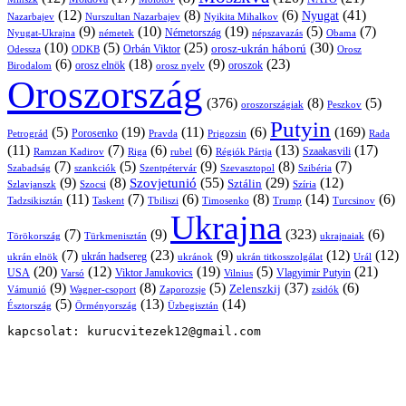
(12)
(8)
(6)
(41)
Nyugat
Nazarbajev
Nurszultan Nazarbajev
Nyikita Mihalkov
(9)
(10)
(19)
(5)
(7)
Németország
Nyugat-Ukrajna
németek
Obama
népszavazás
(10)
(5)
(25)
(30)
Orbán Viktor
orosz-ukrán háború
Odessza
Orosz
ODKB
(6)
(18)
(9)
(23)
oroszok
Birodalom
orosz elnök
orosz nyelv
Oroszország
(376)
(8)
(5)
oroszországiak
Peszkov
Putyin
(5)
(19)
(11)
(6)
(169)
Porosenko
Pravda
Prigozsin
Rada
Petrográd
(11)
(7)
(6)
(6)
(13)
(17)
Ramzan Kadirov
Riga
rubel
Régiók Pártja
Szaakasvili
(7)
(5)
(9)
(8)
(7)
Szabadság
Szentpétervár
Szevasztopol
Szibéria
szankciók
(9)
(8)
(55)
(29)
(12)
Szovjetunió
Sztálin
Szlavjanszk
Szocsi
Szíria
(11)
(7)
(6)
(8)
(14)
(6)
Tadzsikisztán
Taskent
Tbiliszi
Timosenko
Trump
Turcsinov
Ukrajna
(7)
(9)
(323)
(6)
Törökország
Türkmenisztán
ukrajnaiak
(7)
(23)
(9)
(12)
(12)
ukrán hadsereg
ukrán elnök
ukránok
ukrán titkosszolgálat
Urál
(20)
(12)
(19)
(5)
(21)
USA
Viktor Janukovics
Vlagyimir Putyin
Varsó
Vilnius
(9)
(8)
(5)
(37)
(6)
Zelenszkij
Vámunió
Wagner-csoport
zsidók
Zaporozsje
(5)
(13)
(14)
Örményország
Üzbegisztán
Észtország
kapcsolat: kurucvitezek12@gmail.com