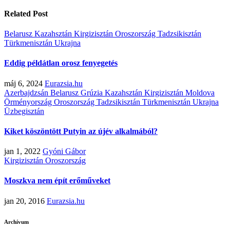
Related Post
Belarusz
Kazahsztán
Kirgizisztán
Oroszország
Tadzsikisztán
Türkmenisztán
Ukrajna
Eddig példátlan orosz fenyegetés
máj 6, 2024
Eurazsia.hu
Azerbajdzsán
Belarusz
Grúzia
Kazahsztán
Kirgizisztán
Moldova
Örményország
Oroszország
Tadzsikisztán
Türkmenisztán
Ukrajna
Üzbegisztán
Kiket köszöntött Putyin az újév alkalmából?
jan 1, 2022
Gyóni Gábor
Kirgizisztán
Oroszország
Moszkva nem épít erőműveket
jan 20, 2016
Eurazsia.hu
Archívum