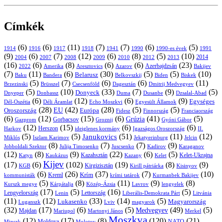
Címkék
(6)
(6)
(11)
(7)
(7)
(6)
(5)
1914
1916
1917
1918
1941
1990
1991
1990-es évek
(9)
(6)
(7)
(12)
(6)
(8)
(5)
(10)
2004
2007
2008
2009
2010
2013
2014
2012
(16)
(6)
(8)
(6)
(6)
(23)
Azerbajdzsán
2022
Amerika
Aresztovics
Azarov
Bakijev
(7)
(11)
(6)
(30)
(5)
(5)
(10)
Belarusz
Baku
Bandera
Biskek
Belkovszkij
Biden
(5)
(7)
(6)
(6)
(11)
Brüsszel
Csecsenföld
Dagesztán
Dmitrij Medvegyev
Brzezinski
(5)
(10)
(33)
(7)
(9)
(5)
Donyeck
Donbassz
Duma
Dusanbe
Dnyeper
Dzsalal-Abad
(6)
(12)
(6)
(9)
Egységes
Dél-Oszétia
Déli Áramlat
Echo Moszkvi
Egyesült Államok
(28)
(42)
(28)
(5)
(5)
EU
Oroszország
Európa
Franciaország
Fidesz
Finnország
(6)
(12)
(15)
(6)
(41)
(5)
Grúzia
Gazprom
Gorbacsov
Groznij
Gyóni Gábor
(12)
(15)
(6)
(6)
Harkov
Herszon
ideiglenes kormány
Igazságos Oroszország
II.
(5)
(5)
(51)
(11)
(12)
Janukovics
Jekatyerinburg
Jelcin
Miklós
Iszlam Karimov
(8)
(7)
(7)
(9)
Jobboldali Szektor
Julija Timosenko
Juscsenko
Kadirov
Karaganov
(12)
(8)
(9)
(22)
(6)
(5)
Kazahsztán
Katyn
Kaukázus
Kazany
Kelet-Ukrajna
Kelet
Kijev
(17)
(6)
(102)
(19)
(8)
(9)
Kirgizisztán
KGB
Kirill pátriárka
Kisinyov
(6)
(26)
(37)
(7)
(10)
Krím
Kreml
kommunisták
krími tatárok
Kurmanbek Bakijev
(5)
(8)
(11)
(9)
(8)
Kárpátalja
Közép-Ázsia
Lavrov
lengyelek
Kurszk megye
(17)
(5)
(16)
(5)
Lengyelország
Lettország
Litvánia
Lenin
Liberális-Demokrata Párt
(11)
(12)
(33)
(14)
(5)
Lukasenko
Magyarország
Luganszk
Lviv
magyarok
(32)
(17)
(6)
(5)
(49)
(5)
Medvegyev
Majdan
Mariupol
Martonyi János
Merkel
Moszkva
(12)
(17)
(8)
(120)
(21)
NATO
Minszk
Moldova
Molotov