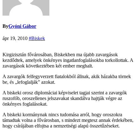
By
Gyóni Gábor
ápr 19, 2010
#Biskek
Kirgizisztán fővárosában, Biskekben ma újabb zavargások
kezdődtek, amelyek önkényes ingatlanfoglalásokba torkollottak. A
zavargások következtében két ember meghalt.
A zavargók felfegyverzett fiatalokból állnak, akik házakba törnek
be, és „lefoglalják” azokat.
A biskeki orosz diplomáciai képviselet tagjai szerint a zavargók
ruszofób, oroszellenes jelszavakat skandálva hajtják végre az
önkényes foglalásokat.
A biskeki kormánynak nincs tudomása arról, hogy oroszokra
támadtak volna a fővárosban, s mindezt megtesz annak érdekében,
hogy csírájában elfojtsa a nemzetiségi alapú összetűzéseket.