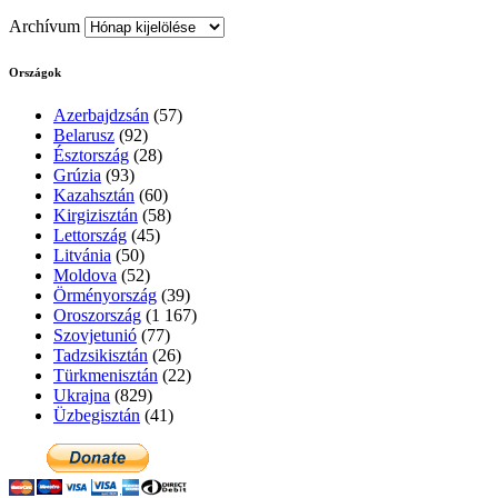
Archívum
Országok
Azerbajdzsán
(57)
Belarusz
(92)
Észtország
(28)
Grúzia
(93)
Kazahsztán
(60)
Kirgizisztán
(58)
Lettország
(45)
Litvánia
(50)
Moldova
(52)
Örményország
(39)
Oroszország
(1 167)
Szovjetunió
(77)
Tadzsikisztán
(26)
Türkmenisztán
(22)
Ukrajna
(829)
Üzbegisztán
(41)