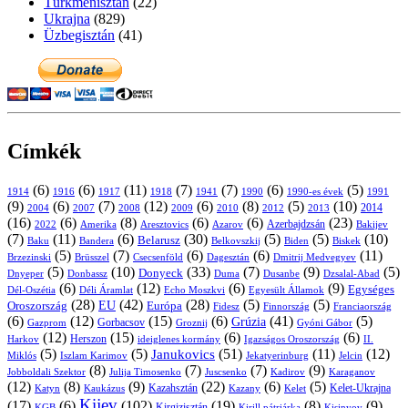
Türkmenisztán
(22)
Ukrajna
(829)
Üzbegisztán
(41)
Címkék
(6)
(6)
(11)
(7)
(7)
(6)
(5)
1914
1916
1917
1918
1941
1990
1991
1990-es évek
(9)
(6)
(7)
(12)
(6)
(8)
(5)
(10)
2004
2007
2008
2009
2010
2013
2014
2012
(16)
(6)
(8)
(6)
(6)
(23)
Azerbajdzsán
2022
Amerika
Aresztovics
Azarov
Bakijev
(7)
(11)
(6)
(30)
(5)
(5)
(10)
Belarusz
Baku
Bandera
Biskek
Belkovszkij
Biden
(5)
(7)
(6)
(6)
(11)
Brüsszel
Csecsenföld
Dagesztán
Dmitrij Medvegyev
Brzezinski
(5)
(10)
(33)
(7)
(9)
(5)
Donyeck
Donbassz
Duma
Dusanbe
Dnyeper
Dzsalal-Abad
(6)
(12)
(6)
(9)
Egységes
Dél-Oszétia
Déli Áramlat
Echo Moszkvi
Egyesült Államok
(28)
(42)
(28)
(5)
(5)
EU
Oroszország
Európa
Franciaország
Fidesz
Finnország
(6)
(12)
(15)
(6)
(41)
(5)
Grúzia
Gazprom
Gorbacsov
Groznij
Gyóni Gábor
(12)
(15)
(6)
(6)
Harkov
Herszon
ideiglenes kormány
Igazságos Oroszország
II.
(5)
(5)
(51)
(11)
(12)
Janukovics
Jekatyerinburg
Jelcin
Miklós
Iszlam Karimov
(8)
(7)
(7)
(9)
Jobboldali Szektor
Julija Timosenko
Juscsenko
Kadirov
Karaganov
(12)
(8)
(9)
(22)
(6)
(5)
Kazahsztán
Katyn
Kaukázus
Kazany
Kelet-Ukrajna
Kelet
Kijev
(17)
(6)
(102)
(19)
(8)
(9)
Kirgizisztán
KGB
Kirill pátriárka
Kisinyov