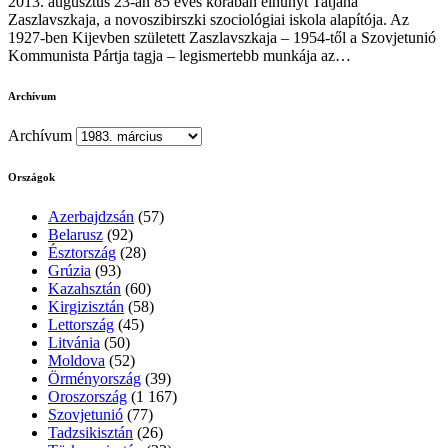
2013. augusztus 23-án 85 éves korában elhunyt Tatjana
Zaszlavszkaja, a novoszibirszki szociológiai iskola alapítója. Az
1927-ben Kijevben született Zaszlavszkaja – 1954-től a Szovjetunió
Kommunista Pártja tagja – legismertebb munkája az…
Archívum
Archívum
Országok
Azerbajdzsán
(57)
Belarusz
(92)
Észtország
(28)
Grúzia
(93)
Kazahsztán
(60)
Kirgizisztán
(58)
Lettország
(45)
Litvánia
(50)
Moldova
(52)
Örményország
(39)
Oroszország
(1 167)
Szovjetunió
(77)
Tadzsikisztán
(26)