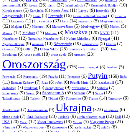
(6)
(26)
(37)
(7)
(10)
Krím
Kreml
kommunisták
krími tatárok
Kurmanbek Bakijev
(5)
(8)
(11)
(9)
(8)
Kárpátalja
Közép-Ázsia
Lavrov
lengyelek
Kurszk megye
(17)
(5)
(16)
(5)
Lengyelország
Lettország
Litvánia
Lenin
Liberális-Demokrata Párt
(11)
(12)
(33)
(14)
(5)
Lukasenko
Magyarország
Luganszk
Lviv
magyarok
(32)
(17)
(6)
(5)
(49)
(5)
Medvegyev
Majdan
Mariupol
Martonyi János
Merkel
Moszkva
(12)
(17)
(8)
(120)
(21)
NATO
Minszk
Moldova
Molotov
(12)
(8)
(6)
(41)
Nyugat
Nazarbajev
Nurszultan Nazarbajev
Nyikita Mihalkov
(9)
(10)
(19)
(5)
(7)
Németország
Nyugat-Ukrajna
németek
Obama
népszavazás
(10)
(5)
(25)
(30)
Orbán Viktor
orosz-ukrán háború
Odessza
Orosz
ODKB
(6)
(18)
(9)
(23)
oroszok
Birodalom
orosz elnök
orosz nyelv
Oroszország
(376)
(8)
(5)
oroszországiak
Peszkov
Putyin
(5)
(19)
(11)
(6)
(169)
Porosenko
Pravda
Prigozsin
Rada
Petrográd
(11)
(7)
(6)
(6)
(13)
(17)
Ramzan Kadirov
Riga
rubel
Régiók Pártja
Szaakasvili
(7)
(5)
(9)
(8)
(7)
Szabadság
Szentpétervár
Szevasztopol
Szibéria
szankciók
(9)
(8)
(55)
(29)
(12)
Szovjetunió
Sztálin
Szlavjanszk
Szocsi
Szíria
(11)
(7)
(6)
(8)
(14)
(6)
Tadzsikisztán
Taskent
Tbiliszi
Timosenko
Trump
Turcsinov
Ukrajna
(7)
(9)
(323)
(6)
Törökország
Türkmenisztán
ukrajnaiak
(7)
(23)
(9)
(12)
(12)
ukrán hadsereg
ukrán elnök
ukránok
ukrán titkosszolgálat
Urál
(20)
(12)
(19)
(5)
(21)
USA
Viktor Janukovics
Vlagyimir Putyin
Varsó
Vilnius
(9)
(8)
(5)
(37)
(6)
Zelenszkij
Vámunió
Wagner-csoport
zsidók
Zaporozsje