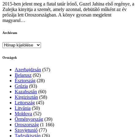
2015-ben jelent meg a fiatal tatár írónő, Guzel Jahina első regénye, a
Zulejka kinyitja a szemét, amely azonnal, debütáló műként az év
prózája lett Oroszországban. A könyv gyorsan megjelent
magyarul…
Archívum
Archívum
Országok
Azerbajdzsán
(57)
Belarusz
(92)
Észtország
(28)
Grúzia
(93)
Kazahsztán
(60)
Kirgizisztán
(58)
Lettország
(45)
Litvánia
(50)
Moldova
(52)
Örményország
(39)
Oroszország
(1 166)
Szovjetunió
(77)
Tadzsikisztán
(26)