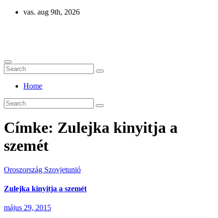
Skip
vas. aug 9th, 2026
to
content
Eurázsia
Home
Címke:
Zulejka kinyitja a
szemét
Oroszország
Szovjetunió
Zulejka kinyitja a szemét
május 29, 2015