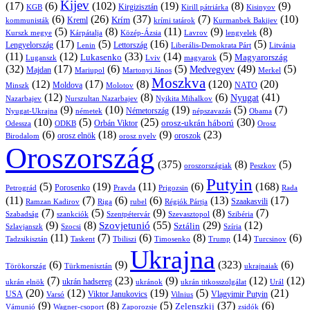
Kijev
(17)
(6)
(102)
(19)
(8)
(9)
Kirgizisztán
KGB
Kirill pátriárka
Kisinyov
(6)
(26)
(37)
(7)
(10)
Krím
Kreml
kommunisták
krími tatárok
Kurmanbek Bakijev
(5)
(8)
(11)
(9)
(8)
Kárpátalja
Közép-Ázsia
Lavrov
lengyelek
Kurszk megye
(17)
(5)
(16)
(5)
Lengyelország
Lettország
Litvánia
Lenin
Liberális-Demokrata Párt
(11)
(12)
(33)
(14)
(5)
Lukasenko
Magyarország
Luganszk
Lviv
magyarok
(32)
(17)
(6)
(5)
(49)
(5)
Medvegyev
Majdan
Mariupol
Martonyi János
Merkel
Moszkva
(12)
(17)
(8)
(120)
(20)
NATO
Minszk
Moldova
Molotov
(12)
(8)
(6)
(41)
Nyugat
Nazarbajev
Nurszultan Nazarbajev
Nyikita Mihalkov
(9)
(10)
(19)
(5)
(7)
Németország
Nyugat-Ukrajna
németek
Obama
népszavazás
(10)
(5)
(25)
(30)
Orbán Viktor
orosz-ukrán háború
Odessza
Orosz
ODKB
(6)
(18)
(9)
(23)
orosz elnök
oroszok
Birodalom
orosz nyelv
Oroszország
(375)
(8)
(5)
oroszországiak
Peszkov
Putyin
(5)
(19)
(11)
(6)
(168)
Porosenko
Pravda
Prigozsin
Rada
Petrográd
(11)
(7)
(6)
(6)
(13)
(17)
Ramzan Kadirov
Riga
rubel
Régiók Pártja
Szaakasvili
(7)
(5)
(9)
(8)
(7)
Szabadság
Szentpétervár
Szevasztopol
Szibéria
szankciók
(9)
(8)
(55)
(29)
(12)
Szovjetunió
Sztálin
Szlavjanszk
Szocsi
Szíria
(11)
(7)
(6)
(8)
(14)
(6)
Tadzsikisztán
Taskent
Tbiliszi
Timosenko
Trump
Turcsinov
Ukrajna
(6)
(9)
(323)
(6)
Törökország
Türkmenisztán
ukrajnaiak
(7)
(23)
(9)
(12)
(12)
ukrán hadsereg
ukrán elnök
ukránok
ukrán titkosszolgálat
Urál
(20)
(12)
(19)
(5)
(21)
USA
Viktor Janukovics
Vlagyimir Putyin
Varsó
Vilnius
(9)
(8)
(5)
(37)
(6)
Zelenszkij
Vámunió
Wagner-csoport
zsidók
Zaporozsje