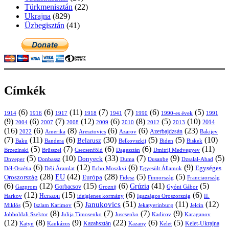
Türkmenisztán
(22)
Ukrajna
(829)
Üzbegisztán
(41)
Címkék
(6)
(6)
(11)
(7)
(7)
(6)
(5)
1914
1916
1917
1918
1941
1990
1991
1990-es évek
(9)
(6)
(7)
(12)
(6)
(8)
(5)
(10)
2004
2007
2008
2009
2010
2013
2014
2012
(16)
(6)
(8)
(6)
(6)
(23)
Azerbajdzsán
2022
Amerika
Aresztovics
Azarov
Bakijev
(7)
(11)
(6)
(30)
(5)
(5)
(10)
Belarusz
Baku
Bandera
Biskek
Belkovszkij
Biden
(5)
(7)
(6)
(6)
(11)
Brüsszel
Csecsenföld
Dagesztán
Dmitrij Medvegyev
Brzezinski
(5)
(10)
(33)
(7)
(9)
(5)
Donyeck
Donbassz
Duma
Dusanbe
Dnyeper
Dzsalal-Abad
(6)
(12)
(6)
(9)
Egységes
Dél-Oszétia
Déli Áramlat
Echo Moszkvi
Egyesült Államok
(28)
(42)
(28)
(5)
(5)
EU
Oroszország
Európa
Franciaország
Fidesz
Finnország
(6)
(12)
(15)
(6)
(41)
(5)
Grúzia
Gazprom
Gorbacsov
Groznij
Gyóni Gábor
(12)
(15)
(6)
(6)
Harkov
Herszon
ideiglenes kormány
Igazságos Oroszország
II.
(5)
(5)
(51)
(11)
(12)
Janukovics
Jekatyerinburg
Jelcin
Miklós
Iszlam Karimov
(8)
(7)
(7)
(9)
Jobboldali Szektor
Julija Timosenko
Juscsenko
Kadirov
Karaganov
(12)
(8)
(9)
(22)
(6)
(5)
Kazahsztán
Katyn
Kaukázus
Kazany
Kelet-Ukrajna
Kelet