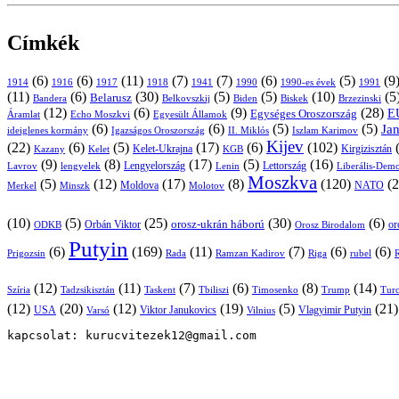
Címkék
(6)
(6)
(11)
(7)
(7)
(6)
(5)
(9
1914
1916
1917
1918
1941
1990
1991
1990-es évek
(11)
(6)
(30)
(5)
(5)
(10)
(5
Belarusz
Bandera
Biskek
Belkovszkij
Biden
Brzezinski
(12)
(6)
(9)
(28)
E
Egységes Oroszország
Áramlat
Echo Moszkvi
Egyesült Államok
(6)
(6)
(5)
(5)
Ja
ideiglenes kormány
Igazságos Oroszország
II. Miklós
Iszlam Karimov
Kijev
(22)
(6)
(5)
(17)
(6)
(102)
Kirgizisztán
Kazany
Kelet-Ukrajna
KGB
Kelet
(9)
(8)
(17)
(5)
(16)
Lavrov
lengyelek
Lengyelország
Lettország
Lenin
Liberális-Demo
Moszkva
(5)
(12)
(17)
(8)
(120)
(2
NATO
Minszk
Moldova
Molotov
Merkel
(10)
(5)
(25)
(30)
(6)
Orbán Viktor
orosz-ukrán háború
Orosz Birodalom
or
ODKB
Putyin
(6)
(169)
(11)
(7)
(6)
(6)
Prigozsin
Rada
Ramzan Kadirov
Riga
rubel
R
(12)
(11)
(7)
(6)
(8)
(14)
Szíria
Tadzsikisztán
Taskent
Tbiliszi
Timosenko
Trump
Turc
(12)
(20)
(12)
(19)
(5)
(21
USA
Viktor Janukovics
Vlagyimir Putyin
Varsó
Vilnius
kapcsolat: kurucvitezek12@gmail.com