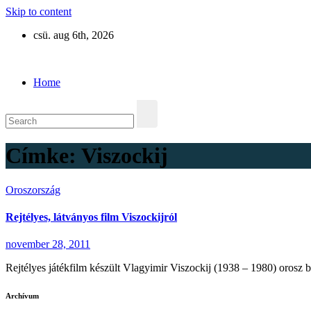
Skip to content
csü. aug 6th, 2026
Eurázsia
Home
Címke:
Viszockij
Oroszország
Rejtélyes, látványos film Viszockijról
november 28, 2011
Rejtélyes játékfilm készült Vlagyimir Viszockij (1938 – 1980) orosz bár
Archívum