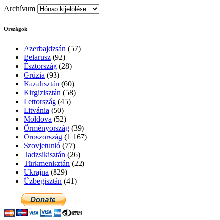
Archívum
Országok
Azerbajdzsán
(57)
Belarusz
(92)
Észtország
(28)
Grúzia
(93)
Kazahsztán
(60)
Kirgizisztán
(58)
Lettország
(45)
Litvánia
(50)
Moldova
(52)
Örményország
(39)
Oroszország
(1 167)
Szovjetunió
(77)
Tadzsikisztán
(26)
Türkmenisztán
(22)
Ukrajna
(829)
Üzbegisztán
(41)