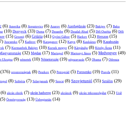
(6)
(8)
(6)
(6)
(23)
(7)
Azerbajdzsán
2
Amerika
Aresztovics
Azarov
Bakijev
Baku
(10)
(33)
(7)
(9)
(5)
(6)
Donyeck
sz
Duma
Dusanbe
Dél-Oszétia
Déli
Dzsalal-Abad
(15)
(6)
(41)
(5)
(12)
(15)
Grúzia
sov
Groznij
Harkov
Herszon
Gyóni Gábor
7)
(7)
(9)
(12)
(8)
(9)
Kazahsztán
Juscsenko
Kadirov
Karaganov
Katyn
Kaukázus
(7)
(10)
(5)
(8)
(11)
árok
Kurmanbek Bakijev
Kárpátalja
Közép-Ázsia
Kurszk megye
(32)
(17)
(6)
(5)
(49)
Medvegyev
Magyarország
Majdan
Mariupol
Martonyi János
(9)
(10)
(19)
(5)
(7)
Németország
t-Ukrajna
németek
Obama
Odessza
népszavazás
(376)
(8)
(5)
(5)
(19)
(11)
Porosenko
oroszországiak
Pravda
Peszkov
Petrográd
(8)
(7)
(9)
(8)
(55)
(29)
Szovjetunió
Sztálin
topol
Szibéria
Szlavjanszk
Szocsi
(6)
(7)
(23)
(9)
(12)
ukrán hadsereg
ukrán elnök
ukránok
ukrán titkosszolgálat
Urál
(5)
(13)
(14)
Örményország
Üzbegisztán