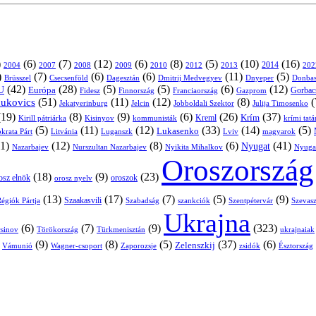
)
(6)
(7)
(12)
(6)
(8)
(5)
(10)
(16)
2004
2007
2008
2009
2010
2013
2014
202
2012
)
(7)
(6)
(6)
(11)
(5)
Brüsszel
Csecsenföld
Dagesztán
Dmitrij Medvegyev
Donbas
Dnyeper
(42)
(28)
(5)
(5)
(6)
(12)
U
Európa
Franciaország
Gazprom
Gorbac
Fidesz
Finnország
(51)
(11)
(12)
(8)
(
nukovics
Jekatyerinburg
Jelcin
Jobboldali Szektor
Julija Timosenko
(19)
(8)
(9)
(6)
(26)
(37)
Krím
Kreml
Kirill pátriárka
Kisinyov
kommunisták
krími tat
(5)
(11)
(12)
(33)
(14)
(5)
Lukasenko
Litvánia
Luganszk
Lviv
krata Párt
magyarok
1)
(12)
(8)
(6)
(41)
Nyugat
Nazarbajev
Nurszultan Nazarbajev
Nyikita Mihalkov
Nyuga
Oroszország
(18)
(9)
(23)
oroszok
osz elnök
orosz nyelv
(13)
(17)
(7)
(5)
(9)
égiók Pártja
Szaakasvili
Szabadság
Szentpétervár
Szevasz
szankciók
Ukrajna
(6)
(7)
(9)
(323)
sinov
Törökország
Türkmenisztán
ukrajnaiak
)
(9)
(8)
(5)
(37)
(6)
Zelenszkij
Vámunió
Wagner-csoport
zsidók
Zaporozsje
Észtország