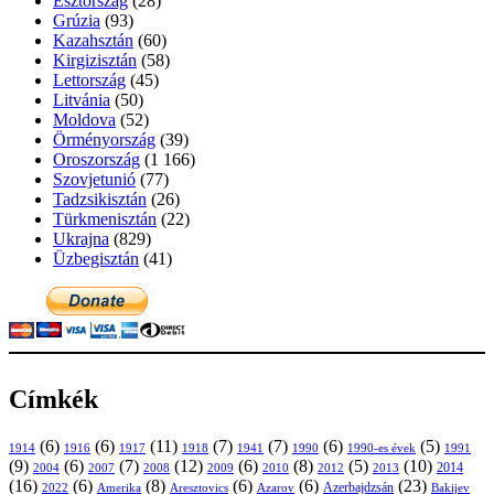
Észtország
(28)
Grúzia
(93)
Kazahsztán
(60)
Kirgizisztán
(58)
Lettország
(45)
Litvánia
(50)
Moldova
(52)
Örményország
(39)
Oroszország
(1 166)
Szovjetunió
(77)
Tadzsikisztán
(26)
Türkmenisztán
(22)
Ukrajna
(829)
Üzbegisztán
(41)
Címkék
(6)
(6)
(11)
(7)
(7)
(6)
(5)
1914
1916
1917
1918
1941
1990
1991
1990-es évek
(9)
(6)
(7)
(12)
(6)
(8)
(5)
(10)
2004
2007
2008
2009
2010
2013
2014
2012
(16)
(6)
(8)
(6)
(6)
(23)
Azerbajdzsán
2022
Amerika
Aresztovics
Azarov
Bakijev