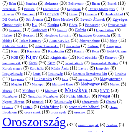
(7)
(11)
(6)
(30)
(5)
(5)
(10)
Belarusz
Baku
Bandera
Biskek
Belkovszkij
Biden
(5)
(7)
(6)
(6)
(11)
Brüsszel
Csecsenföld
Dagesztán
Dmitrij Medvegyev
Brzezinski
(5)
(10)
(33)
(7)
(9)
(5)
Donyeck
Donbassz
Duma
Dusanbe
Dnyeper
Dzsalal-Abad
(6)
(12)
(6)
(9)
Egységes
Dél-Oszétia
Déli Áramlat
Echo Moszkvi
Egyesült Államok
(28)
(42)
(28)
(5)
(5)
EU
Oroszország
Európa
Franciaország
Fidesz
Finnország
(6)
(12)
(15)
(6)
(41)
(5)
Grúzia
Gazprom
Gorbacsov
Groznij
Gyóni Gábor
(12)
(15)
(6)
(6)
Harkov
Herszon
ideiglenes kormány
Igazságos Oroszország
II.
(5)
(5)
(51)
(11)
(12)
Janukovics
Jekatyerinburg
Jelcin
Miklós
Iszlam Karimov
(8)
(7)
(7)
(9)
Jobboldali Szektor
Julija Timosenko
Juscsenko
Kadirov
Karaganov
(12)
(8)
(9)
(22)
(6)
(5)
Kazahsztán
Katyn
Kaukázus
Kazany
Kelet-Ukrajna
Kelet
Kijev
(17)
(6)
(102)
(19)
(8)
(9)
Kirgizisztán
KGB
Kirill pátriárka
Kisinyov
(6)
(26)
(37)
(7)
(10)
Krím
Kreml
kommunisták
krími tatárok
Kurmanbek Bakijev
(5)
(8)
(11)
(9)
(8)
Kárpátalja
Közép-Ázsia
Lavrov
lengyelek
Kurszk megye
(17)
(5)
(16)
(5)
Lengyelország
Lettország
Litvánia
Lenin
Liberális-Demokrata Párt
(11)
(12)
(33)
(14)
(5)
Lukasenko
Magyarország
Luganszk
Lviv
magyarok
(32)
(17)
(6)
(5)
(49)
(5)
Medvegyev
Majdan
Mariupol
Martonyi János
Merkel
Moszkva
(12)
(17)
(8)
(120)
(20)
NATO
Minszk
Moldova
Molotov
(12)
(8)
(6)
(41)
Nyugat
Nazarbajev
Nurszultan Nazarbajev
Nyikita Mihalkov
(9)
(10)
(19)
(5)
(7)
Németország
Nyugat-Ukrajna
németek
Obama
népszavazás
(10)
(5)
(25)
(30)
Orbán Viktor
orosz-ukrán háború
Odessza
Orosz
ODKB
(6)
(18)
(9)
(23)
orosz elnök
oroszok
Birodalom
orosz nyelv
Oroszország
(375)
(8)
(5)
oroszországiak
Peszkov