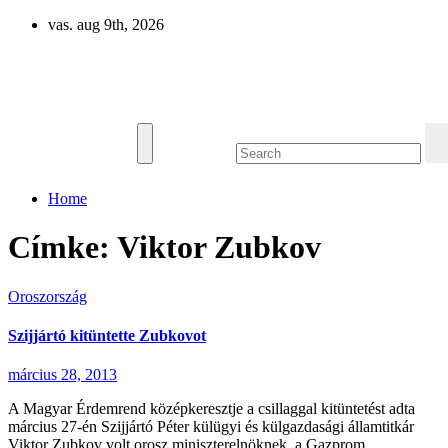
Skip
vas. aug 9th, 2026
to
content
Eurázsia
Home
Címke:
Viktor Zubkov
Oroszország
Szijjártó kitüntette Zubkovot
március 28, 2013
A Magyar Érdemrend középkeresztje a csillaggal kitüntetést adta
március 27-én Szijjártó Péter külügyi és külgazdasági államtitkár
Viktor Zubkov volt orosz miniszterelnöknek, a Gazprom