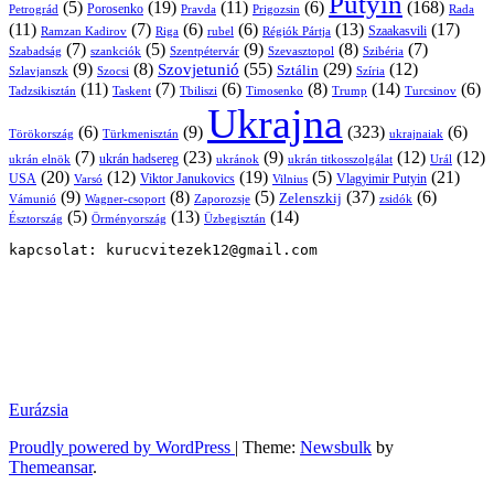
Putyin
(5)
(19)
(11)
(6)
(168)
Porosenko
Pravda
Prigozsin
Rada
Petrográd
(11)
(7)
(6)
(6)
(13)
(17)
Ramzan Kadirov
Riga
rubel
Régiók Pártja
Szaakasvili
(7)
(5)
(9)
(8)
(7)
Szabadság
Szentpétervár
Szevasztopol
Szibéria
szankciók
(9)
(8)
(55)
(29)
(12)
Szovjetunió
Sztálin
Szlavjanszk
Szocsi
Szíria
(11)
(7)
(6)
(8)
(14)
(6)
Tadzsikisztán
Taskent
Tbiliszi
Timosenko
Trump
Turcsinov
Ukrajna
(6)
(9)
(323)
(6)
Törökország
Türkmenisztán
ukrajnaiak
(7)
(23)
(9)
(12)
(12)
ukrán hadsereg
ukrán elnök
ukránok
ukrán titkosszolgálat
Urál
(20)
(12)
(19)
(5)
(21)
USA
Viktor Janukovics
Vlagyimir Putyin
Varsó
Vilnius
(9)
(8)
(5)
(37)
(6)
Zelenszkij
Vámunió
Wagner-csoport
zsidók
Zaporozsje
(5)
(13)
(14)
Örményország
Üzbegisztán
Észtország
kapcsolat: kurucvitezek12@gmail.com
Eurázsia
Proudly powered by WordPress
|
Theme:
Newsbulk
by
Themeansar
.