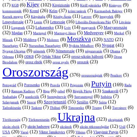
Kijev
(17)
(6)
(102)
(19)
(8)
(9)
Kirgizisztán
KGB
Kirill pátriárka
Kisinyov
(6)
(26)
(37)
(7)
(10)
Krím
Kreml
kommunisták
krími tatárok
Kurmanbek Bakijev
(5)
(8)
(11)
(9)
(8)
Kárpátalja
Közép-Ázsia
Lavrov
lengyelek
Kurszk megye
(17)
(5)
(16)
(5)
Lengyelország
Lettország
Litvánia
Lenin
Liberális-Demokrata Párt
(11)
(12)
(33)
(14)
(5)
Lukasenko
Magyarország
Luganszk
Lviv
magyarok
(32)
(17)
(6)
(5)
(49)
(5)
Medvegyev
Majdan
Mariupol
Martonyi János
Merkel
Moszkva
(12)
(17)
(8)
(120)
(21)
NATO
Minszk
Moldova
Molotov
(12)
(8)
(6)
(41)
Nyugat
Nazarbajev
Nurszultan Nazarbajev
Nyikita Mihalkov
(9)
(10)
(19)
(5)
(7)
Németország
Nyugat-Ukrajna
németek
Obama
népszavazás
(10)
(5)
(25)
(30)
Orbán Viktor
orosz-ukrán háború
Odessza
Orosz
ODKB
(6)
(18)
(9)
(23)
oroszok
Birodalom
orosz elnök
orosz nyelv
Oroszország
(376)
(8)
(5)
oroszországiak
Peszkov
Putyin
(5)
(19)
(11)
(6)
(169)
Porosenko
Pravda
Prigozsin
Rada
Petrográd
(11)
(7)
(6)
(6)
(13)
(17)
Ramzan Kadirov
Riga
rubel
Régiók Pártja
Szaakasvili
(7)
(5)
(9)
(8)
(7)
Szabadság
Szentpétervár
Szevasztopol
Szibéria
szankciók
(9)
(8)
(55)
(29)
(12)
Szovjetunió
Sztálin
Szlavjanszk
Szocsi
Szíria
(11)
(7)
(6)
(8)
(14)
(6)
Tadzsikisztán
Taskent
Tbiliszi
Timosenko
Trump
Turcsinov
Ukrajna
(7)
(9)
(323)
(6)
Törökország
Türkmenisztán
ukrajnaiak
(7)
(23)
(9)
(12)
(12)
ukrán hadsereg
ukrán elnök
ukránok
ukrán titkosszolgálat
Urál
(20)
(12)
(19)
(5)
(21)
USA
Viktor Janukovics
Vlagyimir Putyin
Varsó
Vilnius