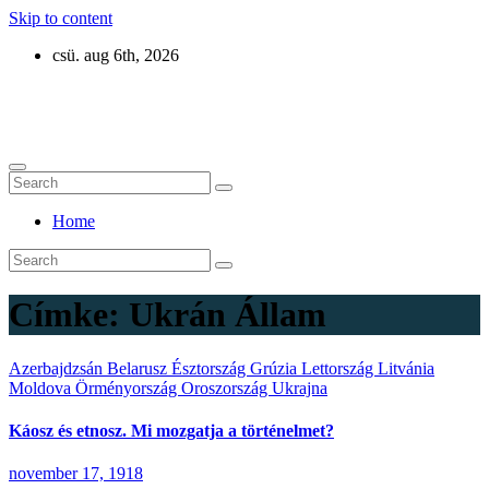
Skip to content
csü. aug 6th, 2026
Eurázsia
Home
Címke:
Ukrán Állam
Azerbajdzsán
Belarusz
Észtország
Grúzia
Lettország
Litvánia
Moldova
Örményország
Oroszország
Ukrajna
Káosz és etnosz. Mi mozgatja a történelmet?
november 17, 1918