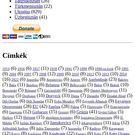
Tadzsikisztán
(26)
Türkmenisztán
(22)
Ukrajna
(829)
Üzbegisztán
(41)
Címkék
(6)
(6)
(11)
(7)
(7)
(6)
(5)
1914
1916
1917
1918
1941
1990
1991
1990-es évek
(9)
(6)
(7)
(12)
(6)
(8)
(5)
(10)
2004
2007
2008
2009
2010
2013
2014
2012
(16)
(6)
(8)
(6)
(6)
(23)
Azerbajdzsán
2022
Amerika
Aresztovics
Azarov
Bakijev
(7)
(11)
(6)
(30)
(5)
(5)
(10)
Belarusz
Baku
Bandera
Biskek
Belkovszkij
Biden
(5)
(7)
(6)
(6)
(11)
Brüsszel
Csecsenföld
Dagesztán
Dmitrij Medvegyev
Brzezinski
(5)
(10)
(33)
(7)
(9)
(5)
Donyeck
Donbassz
Duma
Dusanbe
Dnyeper
Dzsalal-Abad
(6)
(12)
(6)
(9)
Egységes
Dél-Oszétia
Déli Áramlat
Echo Moszkvi
Egyesült Államok
(28)
(42)
(28)
(5)
(5)
EU
Oroszország
Európa
Franciaország
Fidesz
Finnország
(6)
(12)
(15)
(6)
(41)
(5)
Grúzia
Gazprom
Gorbacsov
Groznij
Gyóni Gábor
(12)
(15)
(6)
(6)
Harkov
Herszon
ideiglenes kormány
Igazságos Oroszország
II.
(5)
(5)
(51)
(11)
(12)
Janukovics
Jekatyerinburg
Jelcin
Miklós
Iszlam Karimov
(8)
(7)
(7)
(9)
Jobboldali Szektor
Julija Timosenko
Juscsenko
Kadirov
Karaganov
(12)
(8)
(9)
(22)
(6)
(5)
Kazahsztán
Katyn
Kaukázus
Kazany
Kelet-Ukrajna
Kelet