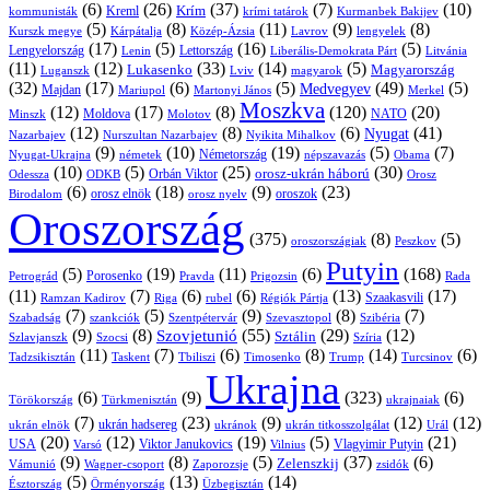
(6)
(26)
(37)
(7)
(10)
Krím
Kreml
kommunisták
krími tatárok
Kurmanbek Bakijev
(5)
(8)
(11)
(9)
(8)
Kárpátalja
Közép-Ázsia
Lavrov
lengyelek
Kurszk megye
(17)
(5)
(16)
(5)
Lengyelország
Lettország
Litvánia
Lenin
Liberális-Demokrata Párt
(11)
(12)
(33)
(14)
(5)
Lukasenko
Magyarország
Luganszk
Lviv
magyarok
(32)
(17)
(6)
(5)
(49)
(5)
Medvegyev
Majdan
Mariupol
Martonyi János
Merkel
Moszkva
(12)
(17)
(8)
(120)
(20)
NATO
Minszk
Moldova
Molotov
(12)
(8)
(6)
(41)
Nyugat
Nazarbajev
Nurszultan Nazarbajev
Nyikita Mihalkov
(9)
(10)
(19)
(5)
(7)
Németország
Nyugat-Ukrajna
németek
Obama
népszavazás
(10)
(5)
(25)
(30)
Orbán Viktor
orosz-ukrán háború
Odessza
Orosz
ODKB
(6)
(18)
(9)
(23)
orosz elnök
oroszok
Birodalom
orosz nyelv
Oroszország
(375)
(8)
(5)
oroszországiak
Peszkov
Putyin
(5)
(19)
(11)
(6)
(168)
Porosenko
Pravda
Prigozsin
Rada
Petrográd
(11)
(7)
(6)
(6)
(13)
(17)
Ramzan Kadirov
Riga
rubel
Régiók Pártja
Szaakasvili
(7)
(5)
(9)
(8)
(7)
Szabadság
Szentpétervár
Szevasztopol
Szibéria
szankciók
(9)
(8)
(55)
(29)
(12)
Szovjetunió
Sztálin
Szlavjanszk
Szocsi
Szíria
(11)
(7)
(6)
(8)
(14)
(6)
Tadzsikisztán
Taskent
Tbiliszi
Timosenko
Trump
Turcsinov
Ukrajna
(6)
(9)
(323)
(6)
Törökország
Türkmenisztán
ukrajnaiak
(7)
(23)
(9)
(12)
(12)
ukrán hadsereg
ukrán elnök
ukránok
ukrán titkosszolgálat
Urál
(20)
(12)
(19)
(5)
(21)
USA
Viktor Janukovics
Vlagyimir Putyin
Varsó
Vilnius
(9)
(8)
(5)
(37)
(6)
Zelenszkij
Vámunió
Wagner-csoport
zsidók
Zaporozsje
(5)
(13)
(14)
Örményország
Üzbegisztán
Észtország