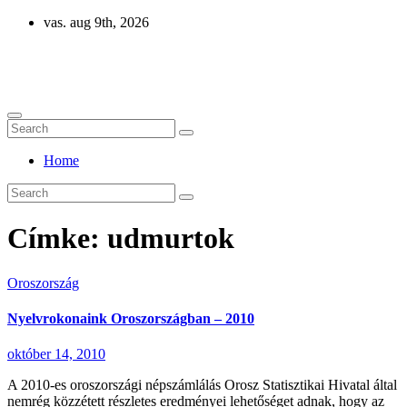
Skip
vas. aug 9th, 2026
to
content
Eurázsia
Home
Címke:
udmurtok
Oroszország
Nyelvrokonaink Oroszországban – 2010
október 14, 2010
A 2010-es oroszországi népszámlálás Orosz Statisztikai Hivatal által
nemrég közzétett részletes eredményei lehetőséget adnak, hogy az