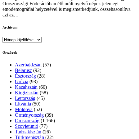
Oroszországi Föderációban élő uráli nyelvű népek jelenlegi
etnodemográfiai helyzetével is megismerkedjünk, összehasonlítva
azt az…
Archívum
Archívum
Országok
Azerbajdzsán
(57)
Belarusz
(92)
Észtország
(28)
Grúzia
(93)
Kazahsztán
(60)
Kirgizisztán
(58)
Lettország
(45)
Litvánia
(50)
Moldova
(52)
Örményország
(39)
Oroszország
(1 166)
Szovjetunió
(77)
Tadzsikisztán
(26)
Türkmenisztán
(22)