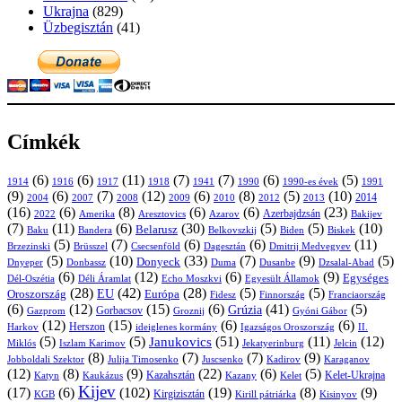
Ukrajna
(829)
Üzbegisztán
(41)
Címkék
(6)
(6)
(11)
(7)
(7)
(6)
(5)
1914
1916
1917
1918
1941
1990
1991
1990-es évek
(9)
(6)
(7)
(12)
(6)
(8)
(5)
(10)
2004
2007
2008
2009
2010
2013
2014
2012
(16)
(6)
(8)
(6)
(6)
(23)
Azerbajdzsán
2022
Amerika
Aresztovics
Azarov
Bakijev
(7)
(11)
(6)
(30)
(5)
(5)
(10)
Belarusz
Baku
Bandera
Biskek
Belkovszkij
Biden
(5)
(7)
(6)
(6)
(11)
Brüsszel
Csecsenföld
Dagesztán
Dmitrij Medvegyev
Brzezinski
(5)
(10)
(33)
(7)
(9)
(5)
Donyeck
Donbassz
Duma
Dusanbe
Dnyeper
Dzsalal-Abad
(6)
(12)
(6)
(9)
Egységes
Dél-Oszétia
Déli Áramlat
Echo Moszkvi
Egyesült Államok
(28)
(42)
(28)
(5)
(5)
EU
Oroszország
Európa
Franciaország
Fidesz
Finnország
(6)
(12)
(15)
(6)
(41)
(5)
Grúzia
Gazprom
Gorbacsov
Groznij
Gyóni Gábor
(12)
(15)
(6)
(6)
Harkov
Herszon
ideiglenes kormány
Igazságos Oroszország
II.
(5)
(5)
(51)
(11)
(12)
Janukovics
Jekatyerinburg
Jelcin
Miklós
Iszlam Karimov
(8)
(7)
(7)
(9)
Jobboldali Szektor
Julija Timosenko
Juscsenko
Kadirov
Karaganov
(12)
(8)
(9)
(22)
(6)
(5)
Kazahsztán
Katyn
Kaukázus
Kazany
Kelet-Ukrajna
Kelet
Kijev
(17)
(6)
(102)
(19)
(8)
(9)
Kirgizisztán
KGB
Kirill pátriárka
Kisinyov