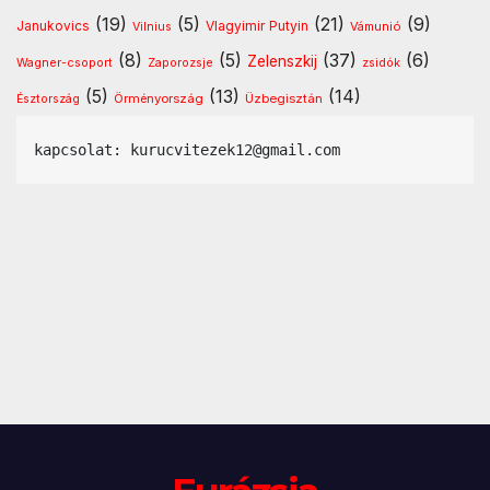
(19)
(5)
(21)
(9)
Vlagyimir Putyin
Janukovics
Vámunió
Vilnius
(8)
(5)
(37)
(6)
Zelenszkij
Wagner-csoport
Zaporozsje
zsidók
(5)
(13)
(14)
Örményország
Üzbegisztán
Észtország
kapcsolat: kurucvitezek12@gmail.com