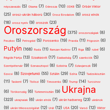
(5)
(7)
(10)
(5)
Orbán Viktor
Odessza
népszavazás
Obama
ODKB
(25)
(30)
(6)
orosz-ukrán háború
orosz elnök
Orosz Birodalom
(18)
(9)
(23)
oroszok
orosz nyelv
Oroszország
(375)
(8)
oroszországiak
(5)
(5)
(19)
(11)
(6)
Porosenko
Pravda
Peszkov
Petrográd
Prigozsin
Putyin
(168)
(11)
(7)
(6)
(6)
Rada
Ramzan Kadirov
Riga
rubel
(13)
(17)
(7)
(5)
Régiók Pártja
Szaakasvili
Szabadság
szankciók
(9)
(8)
(7)
(9)
Szentpétervár
Szevasztopol
Szlavjanszk
Szibéria
(8)
(55)
(29)
(12)
Szovjetunió
Sztálin
Szocsi
Szíria
Tadzsikisztán
(11)
(7)
(6)
(8)
(14)
Timosenko
Trump
Taskent
Tbiliszi
Turcsinov
Ukrajna
(6)
(6)
(9)
Türkmenisztán
Törökország
(323)
(6)
(7)
(23)
ukrán hadsereg
ukránok
ukrajnaiak
ukrán elnök
(9)
(12)
(12)
(20)
(12)
USA
ukrán titkosszolgálat
Urál
Varsó
Viktor