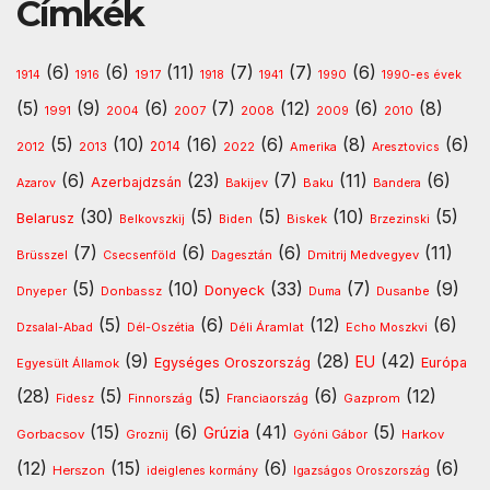
Címkék
(6)
(6)
(11)
(7)
(7)
(6)
1917
1914
1916
1918
1941
1990
1990-es évek
(5)
(9)
(6)
(7)
(12)
(6)
(8)
1991
2008
2010
2004
2007
2009
(5)
(10)
(16)
(6)
(8)
(6)
2013
2014
Amerika
2012
2022
Aresztovics
(6)
(23)
(7)
(11)
(6)
Azerbajdzsán
Baku
Azarov
Bakijev
Bandera
(30)
(5)
(5)
(10)
(5)
Belarusz
Biskek
Belkovszkij
Biden
Brzezinski
(7)
(6)
(6)
(11)
Dmitrij Medvegyev
Brüsszel
Csecsenföld
Dagesztán
(5)
(10)
(33)
(7)
(9)
Donyeck
Donbassz
Dusanbe
Dnyeper
Duma
(5)
(6)
(12)
(6)
Déli Áramlat
Dzsalal-Abad
Dél-Oszétia
Echo Moszkvi
(9)
(28)
(42)
EU
Egységes Oroszország
Európa
Egyesült Államok
(28)
(5)
(5)
(6)
(12)
Gazprom
Fidesz
Finnország
Franciaország
(15)
(6)
(41)
(5)
Grúzia
Gorbacsov
Harkov
Groznij
Gyóni Gábor
(12)
(15)
(6)
(6)
Herszon
ideiglenes kormány
Igazságos Oroszország