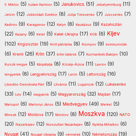
(5)
(5)
(51)
(11)
Janukovics
Jekatyerinburg
II. Miklós
Iszlam Karimov
(12)
(8)
(7)
(7)
Jelcin
Jobboldali Szektor
Julija Timosenko
Juscsenko
(9)
(12)
(8)
(9)
Kazahsztán
Kadirov
Karaganov
Katyn
Kaukázus
Kijev
(22)
(6)
(5)
(17)
(6)
Kelet-Ukrajna
Kazany
Kelet
KGB
(102)
(19)
(8)
(9)
Kirgizisztán
Kirill pátriárka
Kisinyov
kommunisták
(6)
(26)
(37)
(7)
(10)
Krím
Kreml
Kurmanbek Bakijev
krími tatárok
(5)
(8)
(11)
(9)
Kárpátalja
Közép-Ázsia
Lavrov
Kurszk megye
(8)
(17)
(5)
(16)
lengyelek
Lengyelország
Lettország
Lenin
(5)
(11)
(12)
Lukasenko
Litvánia
Luganszk
Liberális-Demokrata Párt
(33)
(14)
(5)
(32)
(17)
Magyarország
Lviv
Majdan
magyarok
(6)
(5)
(49)
(5)
Medvegyev
Mariupol
Martonyi János
Merkel
Moszkva
(12)
(17)
(8)
(120)
NATO
Minszk
Moldova
Molotov
(20)
(12)
(8)
(6)
Nazarbajev
Nurszultan Nazarbajev
Nyikita Mihalkov
(41)
(9)
(10)
(19)
Nyugat
Nyugat-Ukrajna
németek
Németország