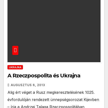
UKRAJNA
A Rzeczpospolita és Ukrajna
AUGUSZTUS 6, 2013
Alig ért véget a Rusz megkeresztelésének 1025.
évfordulóján rendezett ünnepségsorozat Kijevben
– írja a Andrzej Talaga Rzeczpospolitában