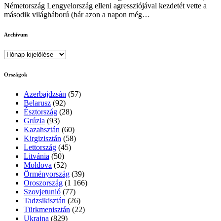
Németország Lengyelország elleni agressziójával kezdetét vette a
második világháború (bár azon a napon még…
Archívum
Archívum
Országok
Azerbajdzsán
(57)
Belarusz
(92)
Észtország
(28)
Grúzia
(93)
Kazahsztán
(60)
Kirgizisztán
(58)
Lettország
(45)
Litvánia
(50)
Moldova
(52)
Örményország
(39)
Oroszország
(1 166)
Szovjetunió
(77)
Tadzsikisztán
(26)
Türkmenisztán
(22)
Ukrajna
(829)