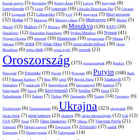
(5)
(8)
(11)
(9)
(8)
Kárpátalja
Közép-Ázsia
Lavrov
lengyelek
Kurszk megye
(17)
(5)
(16)
(5)
Lengyelország
Lettország
Litvánia
Lenin
Liberális-Demokrata Párt
(11)
(12)
(33)
(14)
(5)
Lukasenko
Magyarország
Luganszk
Lviv
magyarok
(32)
(17)
(6)
(5)
(49)
(5)
Medvegyev
Majdan
Mariupol
Martonyi János
Merkel
Moszkva
(12)
(17)
(8)
(120)
(20)
NATO
Minszk
Moldova
Molotov
(12)
(8)
(6)
(41)
Nyugat
Nazarbajev
Nurszultan Nazarbajev
Nyikita Mihalkov
(9)
(10)
(19)
(5)
(7)
Németország
Nyugat-Ukrajna
németek
Obama
népszavazás
(10)
(5)
(25)
(30)
Orbán Viktor
orosz-ukrán háború
Odessza
Orosz
ODKB
(6)
(18)
(9)
(23)
orosz elnök
oroszok
Birodalom
orosz nyelv
Oroszország
(375)
(8)
(5)
oroszországiak
Peszkov
Putyin
(5)
(19)
(11)
(6)
(168)
Porosenko
Pravda
Prigozsin
Rada
Petrográd
(11)
(7)
(6)
(6)
(13)
(17)
Ramzan Kadirov
Riga
rubel
Régiók Pártja
Szaakasvili
(7)
(5)
(9)
(8)
(7)
Szabadság
Szentpétervár
Szevasztopol
Szibéria
szankciók
(9)
(8)
(55)
(29)
(12)
Szovjetunió
Sztálin
Szlavjanszk
Szocsi
Szíria
(11)
(7)
(6)
(8)
(14)
(6)
Tadzsikisztán
Taskent
Tbiliszi
Timosenko
Trump
Turcsinov
Ukrajna
(6)
(9)
(323)
(6)
Törökország
Türkmenisztán
ukrajnaiak
(7)
(23)
(9)
(12)
(12)
ukrán hadsereg
ukrán elnök
ukránok
ukrán titkosszolgálat
Urál
(20)
(12)
(19)
(5)
(21)
USA
Viktor Janukovics
Vlagyimir Putyin
Varsó
Vilnius
(9)
(8)
(5)
(37)
(6)
Zelenszkij
Vámunió
Wagner-csoport
zsidók
Zaporozsje
(5)
(13)
(14)
Örményország
Üzbegisztán
Észtország