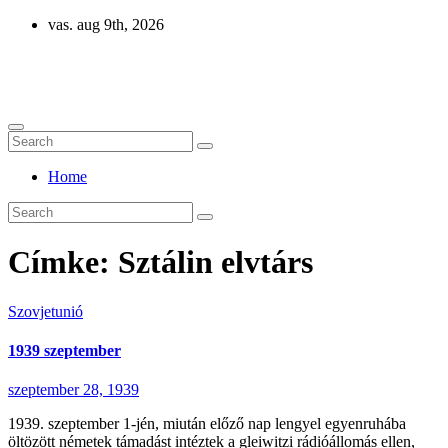
Skip
vas. aug 9th, 2026
to
content
Eurázsia
Home
Címke:
Sztálin elvtárs
Szovjetunió
1939 szeptember
szeptember 28, 1939
1939. szeptember 1-jén, miután előző nap lengyel egyenruhába
öltözött németek támadást intéztek a gleiwitzi rádióállomás ellen,