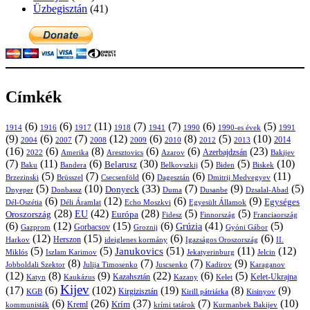
Üzbegisztán
(41)
Címkék
(6)
(6)
(11)
(7)
(7)
(6)
(5)
1914
1916
1917
1918
1941
1990
1991
1990-es évek
(9)
(6)
(7)
(12)
(6)
(8)
(5)
(10)
2004
2007
2008
2009
2010
2013
2014
2012
(16)
(6)
(8)
(6)
(6)
(23)
Azerbajdzsán
2022
Amerika
Aresztovics
Azarov
Bakijev
(7)
(11)
(6)
(30)
(5)
(5)
(10)
Belarusz
Baku
Bandera
Biskek
Belkovszkij
Biden
(5)
(7)
(6)
(6)
(11)
Brüsszel
Csecsenföld
Dagesztán
Dmitrij Medvegyev
Brzezinski
(5)
(10)
(33)
(7)
(9)
(5)
Donyeck
Donbassz
Duma
Dusanbe
Dnyeper
Dzsalal-Abad
(6)
(12)
(6)
(9)
Egységes
Dél-Oszétia
Déli Áramlat
Echo Moszkvi
Egyesült Államok
(28)
(42)
(28)
(5)
(5)
EU
Oroszország
Európa
Franciaország
Fidesz
Finnország
(6)
(12)
(15)
(6)
(41)
(5)
Grúzia
Gazprom
Gorbacsov
Groznij
Gyóni Gábor
(12)
(15)
(6)
(6)
Harkov
Herszon
ideiglenes kormány
Igazságos Oroszország
II.
(5)
(5)
(51)
(11)
(12)
Janukovics
Jekatyerinburg
Jelcin
Miklós
Iszlam Karimov
(8)
(7)
(7)
(9)
Jobboldali Szektor
Julija Timosenko
Juscsenko
Kadirov
Karaganov
(12)
(8)
(9)
(22)
(6)
(5)
Kazahsztán
Katyn
Kaukázus
Kazany
Kelet-Ukrajna
Kelet
Kijev
(17)
(6)
(102)
(19)
(8)
(9)
Kirgizisztán
KGB
Kirill pátriárka
Kisinyov
(6)
(26)
(37)
(7)
(10)
Krím
Kreml
kommunisták
krími tatárok
Kurmanbek Bakijev