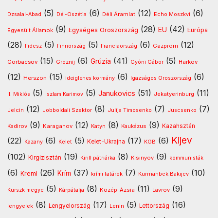
(5)
(6)
(12)
(6)
Déli Áramlat
Dzsalal-Abad
Dél-Oszétia
Echo Moszkvi
(9)
(28)
(42)
EU
Egységes Oroszország
Európa
Egyesült Államok
(28)
(5)
(5)
(6)
(12)
Gazprom
Fidesz
Finnország
Franciaország
(15)
(6)
(41)
(5)
Grúzia
Gorbacsov
Harkov
Groznij
Gyóni Gábor
(12)
(15)
(6)
(6)
Herszon
ideiglenes kormány
Igazságos Oroszország
(5)
(5)
(51)
(11)
Janukovics
Jekatyerinburg
II. Miklós
Iszlam Karimov
(12)
(8)
(7)
(7)
Jelcin
Jobboldali Szektor
Julija Timosenko
Juscsenko
(9)
(12)
(8)
(9)
Kazahsztán
Kadirov
Karaganov
Katyn
Kaukázus
Kijev
(22)
(6)
(5)
(17)
(6)
Kelet-Ukrajna
Kazany
Kelet
KGB
(102)
(19)
(8)
(9)
Kirgizisztán
Kirill pátriárka
Kisinyov
kommunisták
(6)
(26)
(37)
(7)
(10)
Krím
Kreml
Kurmanbek Bakijev
krími tatárok
(5)
(8)
(11)
(9)
Kárpátalja
Közép-Ázsia
Lavrov
Kurszk megye
(8)
(17)
(5)
(16)
lengyelek
Lengyelország
Lettország
Lenin