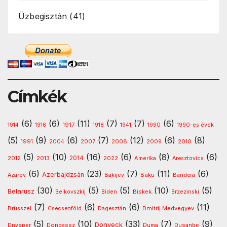
Üzbegisztán
(41)
Címkék
(6)
(6)
(11)
(7)
(7)
(6)
1917
1914
1916
1918
1941
1990
1990-es évek
(5)
(9)
(6)
(7)
(12)
(6)
(8)
1991
2008
2010
2004
2007
2009
(5)
(10)
(16)
(6)
(8)
(6)
2013
2014
Amerika
2012
2022
Aresztovics
(6)
(23)
(7)
(11)
(6)
Azerbajdzsán
Baku
Azarov
Bakijev
Bandera
(30)
(5)
(5)
(10)
(5)
Belarusz
Biskek
Belkovszkij
Biden
Brzezinski
(7)
(6)
(6)
(11)
Dmitrij Medvegyev
Brüsszel
Csecsenföld
Dagesztán
(5)
(10)
(33)
(7)
(9)
Donyeck
Donbassz
Dusanbe
Dnyeper
Duma