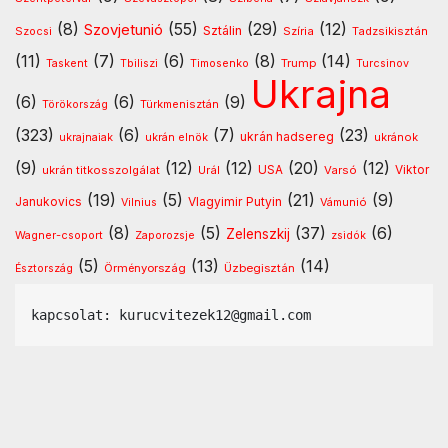
(8)
(55)
(29)
(12)
Szovjetunió
Sztálin
Szocsi
Szíria
Tadzsikisztán
(11)
(7)
(6)
(8)
(14)
Timosenko
Trump
Taskent
Tbiliszi
Turcsinov
Ukrajna
(6)
(6)
(9)
Türkmenisztán
Törökország
(323)
(6)
(7)
(23)
ukrán hadsereg
ukránok
ukrajnaiak
ukrán elnök
(9)
(12)
(12)
(20)
(12)
USA
ukrán titkosszolgálat
Urál
Varsó
Viktor
(19)
(5)
(21)
(9)
Vlagyimir Putyin
Janukovics
Vámunió
Vilnius
(8)
(5)
(37)
(6)
Zelenszkij
Wagner-csoport
Zaporozsje
zsidók
(5)
(13)
(14)
Örményország
Üzbegisztán
Észtország
kapcsolat: kurucvitezek12@gmail.com