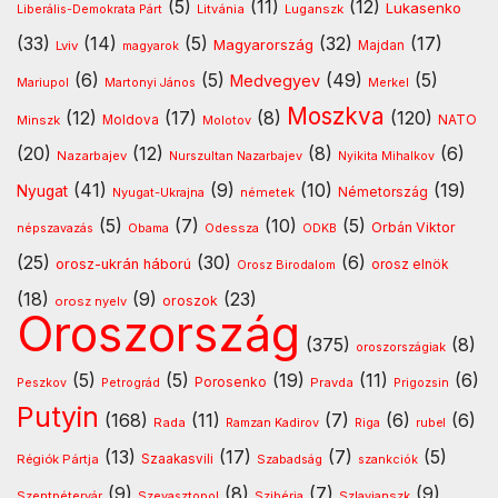
(5)
(11)
(12)
Lukasenko
Litvánia
Luganszk
Liberális-Demokrata Párt
(33)
(14)
(5)
(32)
(17)
Magyarország
Lviv
Majdan
magyarok
(6)
(5)
(49)
(5)
Medvegyev
Mariupol
Martonyi János
Merkel
Moszkva
(12)
(17)
(8)
(120)
NATO
Minszk
Moldova
Molotov
(20)
(12)
(8)
(6)
Nazarbajev
Nurszultan Nazarbajev
Nyikita Mihalkov
(41)
(9)
(10)
(19)
Nyugat
Nyugat-Ukrajna
németek
Németország
(5)
(7)
(10)
(5)
Orbán Viktor
Odessza
népszavazás
Obama
ODKB
(25)
(30)
(6)
orosz-ukrán háború
orosz elnök
Orosz Birodalom
(18)
(9)
(23)
oroszok
orosz nyelv
Oroszország
(375)
(8)
oroszországiak
(5)
(5)
(19)
(11)
(6)
Porosenko
Pravda
Peszkov
Petrográd
Prigozsin
Putyin
(168)
(11)
(7)
(6)
(6)
Rada
Ramzan Kadirov
Riga
rubel
(13)
(17)
(7)
(5)
Régiók Pártja
Szaakasvili
Szabadság
szankciók
(9)
(8)
(7)
(9)
Szentpétervár
Szevasztopol
Szlavjanszk
Szibéria